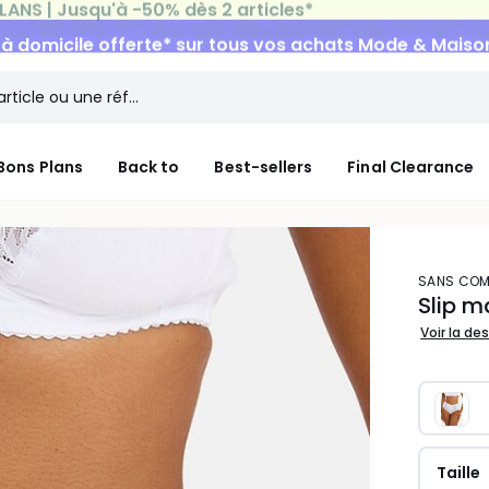
n à domicile offerte*
sur tous vos achats Mode & Maiso
Bons Plans
Back to
Best-sellers
Final Clearance
SANS COM
Slip 
Voir la de
Taille