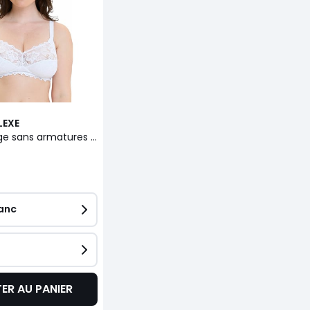
LEXE
Soutien-gorge sans armatures COTON D'ARUM
anc
ER AU PANIER