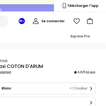
n
Télécharger l'app
Mon
Se connecter
Mon
Voir
Aller
compte
espace
ma
au
La
wishlist
panier
Espace Pro
Redoute
+
PLEXE
maxi COTON D'ARUM
scription
4,6
/5
62 avis
Blanc
+
1
Couleur