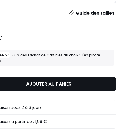
ité
Guide des tailles
€
ANS :
-10% dès l’achat de 2 articles au choix*
J'en profite !
s
AJOUTER AU PANIER
raison sous 2 à 3 jours
raison à partir de :
1,99 €