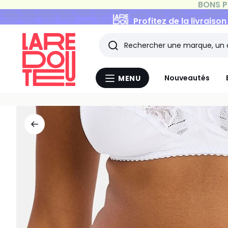
Profitez de la livraiso
Rechercher
Les
Nouveautés
MENU
Menu
derniers
La
Redoute
articles
consultés