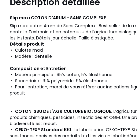
Description détaillée
Slip maxi COTON D'ARUM - SANS COMPLEXE
Slip maxi coton Arum de Sans Complexe. Best seller de la ma
dentelle Textronic et en coton issu de l'agriculture biologi
les instants. Détails jour échelle. Taille élastiquée.
Détails produit
• Culotte maxi
• Matière : dentelle
Composition et Entretien
• Matière principale : 95% coton, 5% élasthanne
• Secondaire : 91% polyamide, 9% élasthanne
• Pour l'entretien, merci de vous référer aux indications fig
produit
•
COTON ISSU DE L'AGRICULTURE BIOLOGIQUE.
L’agricultu
produits chimiques, pesticides, insecticides et OGM. Une pr
biodiversité est réduit.
•
OEKO-TEX® Standard 100.
La labellisation OEKO-TEX® St
substances nocives des produits textiles via un label indépe