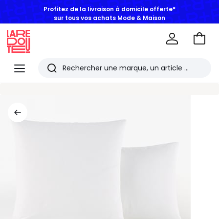
Profitez de la livraison à domicile offerte*
sur tous vos achats Mode & Maison
Aller
au
La
panie
Redoute
Menu
Rechercher
Les
derniers
articles
consultés