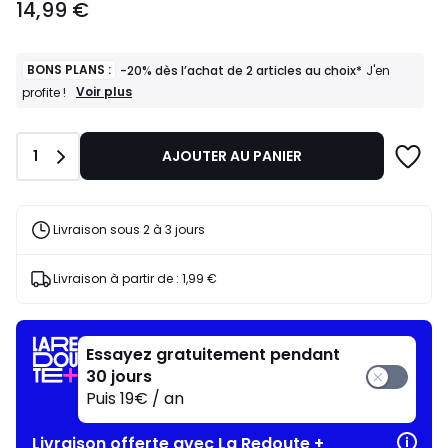
14,99 €
€.
BONS PLANS :
-20% dès l’achat de 2 articles au choix*
J'en
BONS
Voir plus
profite !
PLANS
:
-20%
Quantité
1
AJOUTER AU PANIER
dès
l’achat
de
2
articles
Livraison sous 2 à 3 jours
au
choix*
J'en
Livraison à partir de :
1,99 €
profite
!
Essayez gratuitement pendant
30 jours
Puis 19€ / an
Livraison offerte avec La Redoute +