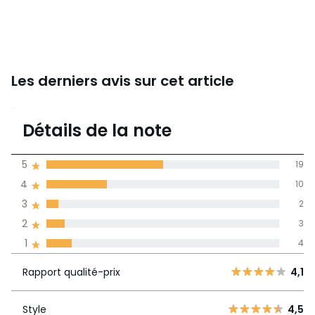
Avoine, Argile rose
Tailles
50 x 70 cm, 63 x 63 cm
Les derniers avis sur cet article
4
Détails de la note
38 avis
de moyenne
5
19
obtenue sur
4
10
l'ensemble des
pays
3
2
2
3
Avis 100% certifiés,
1
4
La Redoute s'engage
Rapport
5
19
4,1
Rapport qualité-prix
4,1
qualité-prix
4
10
3
2
Style
4,5
Style
4,5