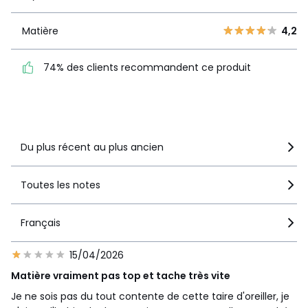
2
3
1
4
Matière
4,2
Matière
4,2
74% des clients
74% des clients recommandent ce produit
recommandent ce produit
Voir le détail de la note
Du plus récent au plus ancien
Toutes les notes
Français
15/04/2026
Matière vraiment pas top et tache très vite
Je ne sois pas du tout contente de cette taire d'oreiller, je