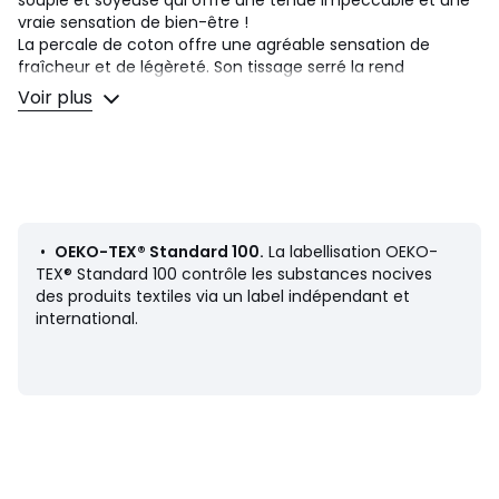
vraie sensation de bien-être !
La percale de coton offre une agréable sensation de
fraîcheur et de légèreté. Son tissage serré la rend
particulièrement douce pour un confort premium. Une
Voir plus
matière mate, lisse et craquante qui s'assouplira au fil des
lavages.
Description
• 100% coton
• Percale
• 80 fils/cm² : plus le nombre de fils au cm² est élevé, plus
•
OEKO-TEX® Standard 100.
La labellisation OEKO-
le tissage est de qualité
TEX® Standard 100 contrôle les substances nocives
• Forme sac
des produits textiles via un label indépendant et
•
Taie d'oreiller vendue à l'unité
international.
Entretien
• Température de lavage 60°
• En lavant votre linge à 40° au lieu de 60°, vous limitez la
consommation d'énergie
Dimensions
• 50 x 70 cm : taie rectangulaire