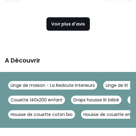
Matière
5
Voir plus d'avis
A Découvrir
Linge de maison - La Redoute Interieurs
Linge de lit - 
Couette 140x200 enfant
Draps housse lit bébé
Co
Housse de couette coton bio
Housse de couette en mi