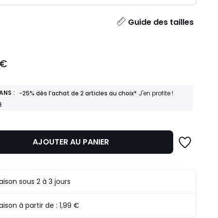
ité
Guide des tailles
 €
ANS :
-25% dès l’achat de 2 articles au choix*
J'en profite !
s
AJOUTER AU PANIER
raison sous 2 à 3 jours
raison à partir de :
1,99 €