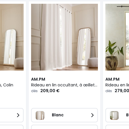
AM.PM
AM.PM
s, Colin
Rideau en lin occultant, à œillets, Colin
Rideau en li
209,00 €
279,00
dès
dès
Blanc
B