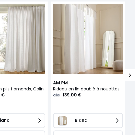
AM.PM
A
n plis flamands, Colin
Rideau en lin doublé à nouettes, Colin
 €
139,00 €
dès
d
lanc
Blanc