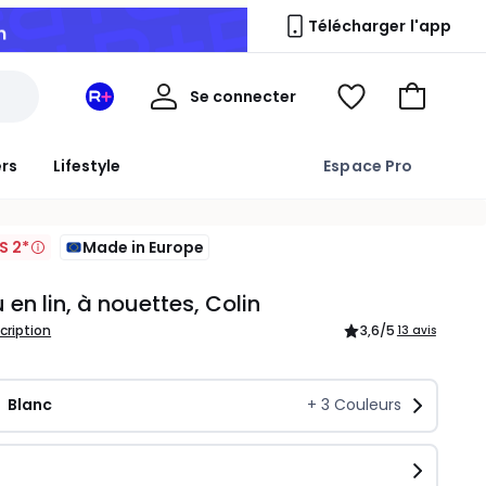
n
Télécharger l'app
Mon
Se connecter
Mon
Voir
Aller
compte
espace
ma
au
La
wishlist
panier
ers
Lifestyle
Espace Pro
Redoute
+
S 2*
Made in Europe
 en lin, à nouettes, Colin
scription
3,6
/5
13 avis
Blanc
+
3
Couleurs