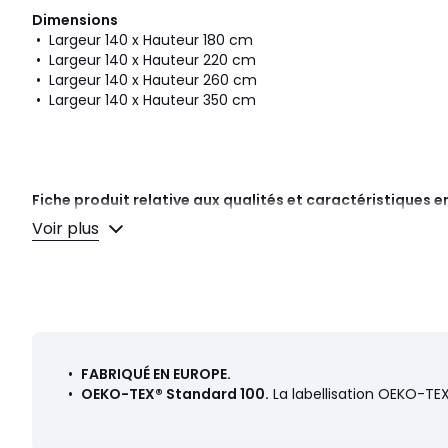
Dimensions
• Largeur 140 x Hauteur 180 cm
• Largeur 140 x Hauteur 220 cm
• Largeur 140 x Hauteur 260 cm
• Largeur 140 x Hauteur 350 cm
Fiche produit relative aux qualités et caractéristiques
• Origine de fabrication (tissage, teinture, confection) : Es
Voir plus
Couleurs
Blanc, Blanc Ecume, Naturel, Bleu Paon
Tailles
140 x 180 cm, 140 x 220 cm, 140 x 260 cm, 140 x 3
•
FABRIQUÉ EN EUROPE.
•
OEKO-TEX® Standard 100.
La labellisation OEKO-TEX