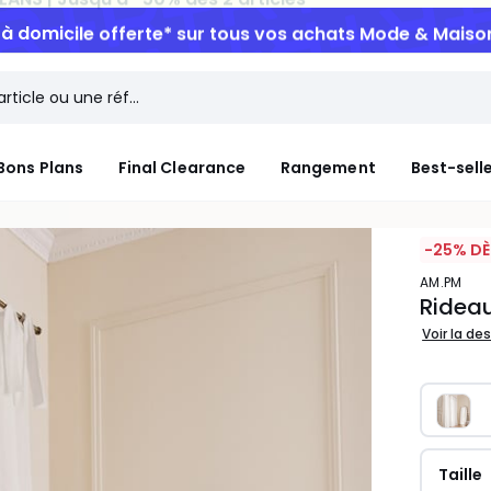
n à domicile offerte*
sur tous vos achats Mode & Maiso
Bons Plans
Final Clearance
Rangement
Best-sell
-25% DÈ
AM.PM
Rideau
Voir la de
Taille