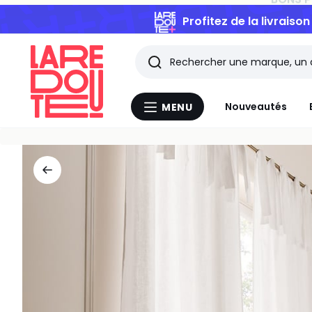
Profitez de la livraiso
Rechercher
Les
Nouveautés
MENU
Menu
derniers
La
Redoute
articles
consultés