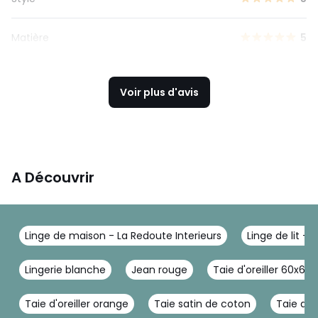
Matière
5
Voir plus d'avis
A Découvrir
Linge de maison - La Redoute Interieurs
Linge de lit - 
Lingerie blanche
Jean rouge
Taie d'oreiller 60x60
Taie d'oreiller orange
Taie satin de coton
Taie de 