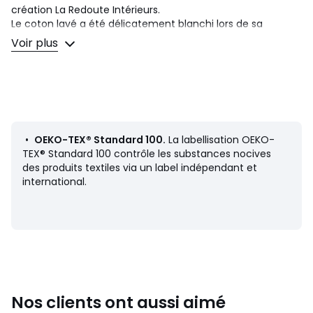
création La Redoute Intérieurs.
Le coton lavé a été délicatement blanchi lors de sa
fabrication. Doux, souple et confortable, il se patine avec le
Voir plus
temps. Tendance par son aspect légèrement froissé, il ne
nécessite pas de repassage.
Description
• 100% coton lavé
• 57 fils/cm²
• Motifs animaliers et floraux recto/verso
•
OEKO-TEX® Standard 100.
La labellisation OEKO-
• Finition crochet
TEX® Standard 100 contrôle les substances nocives
•
Taie d'oreiller vendue à l'unité
des produits textiles via un label indépendant et
international.
Au fil des saisons, apportez votre touche personnelle en
mixant la gamme Granadille avec notre gamme d'unis
Scénario.
Entretien
• Température de lavage 60°
• En lavant votre linge à 40° au lieu de 60°, vous limitez la
consommation d'énergie
Nos clients ont aussi aimé