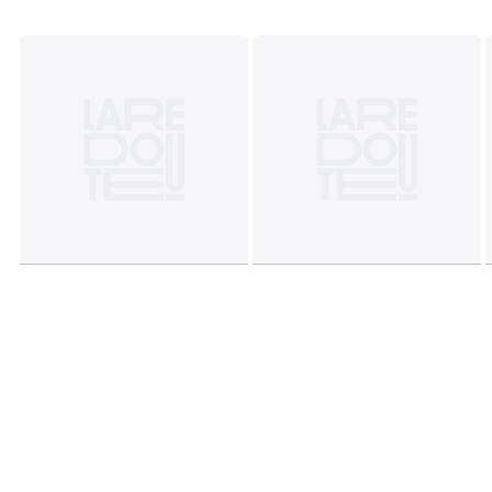
Dimensions
• 50 x 70 cm : taie rectangulaire
• 63 x 63 cm : taie carrée
Fiche produit relative aux qualités et caractéristiques
environnementales
• Origine de fabrication (tissage, impression, confection) :
Bangladesh
Couleurs
Imprimé
Tailles
50 x 70 cm, 63 x 63 cm