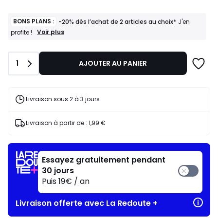
BONS PLANS :
-20% dès l’achat de 2 articles au choix*
J'en
BONS
Voir plus
profite !
PLANS
:
-20%
Quantité
1
AJOUTER AU PANIER
dès
l’achat
de
2
articles
Livraison sous 2 à 3 jours
au
choix*
J'en
Livraison à partir de :
1,99 €
profite
!
Essayez gratuitement pendant
30 jours
Puis 19€ / an
Livraison offerte avec La Redoute +