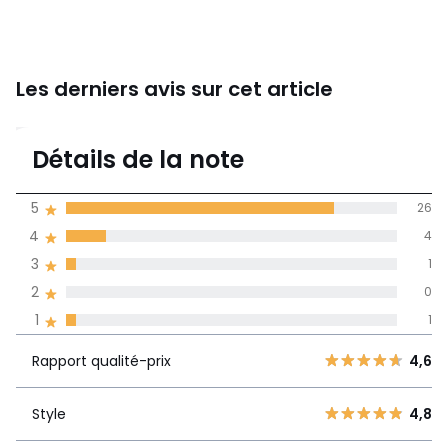
Les derniers avis sur cet article
4,7
Détails de la note
32 avis
de moyenne
5
26
obtenue sur
4
4
l'ensemble des
pays
3
1
2
0
Avis 100% certifiés,
1
1
La Redoute s'engage
Rapport
5
26
4,6
Rapport qualité-prix
4,6
qualité-prix
4
4
3
1
Style
4,8
Style
4,8
2
0