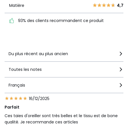
1
1
Matière
4,7
Matière
4,7
93% des clients
93% des clients recommandent ce produit
recommandent ce produit
Voir le détail de la note
Du plus récent au plus ancien
Toutes les notes
Français
16/12/2025
Parfait
Ces taies d'oreiller sont très belles et le tissu est de bone
qualité. Je recommande ces articles