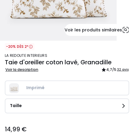
Voir les produits similaires
-20% DÈS 2*
LA REDOUTE INTERIEURS
Taie d'oreiller coton lavé, Granadille
Voir la description
4,7
/5
32 avis
Imprimé
Taille
14,99
14,99 €
€.