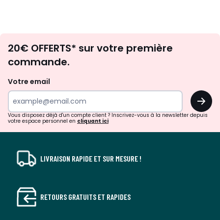
surproduction, pas de matières premières utilisées
inutilement.
•
BOIS ISSU DE FORÊTS GÉRÉES PLUS DURABLEMENT.
Le bois
certifié FSC® est issu de forêts bien gérées sur le plan
Envie
environnemental, social et économique.
20€ OFFERTS* sur votre première
d'inspirations
commande.
et
Dimensions et poids des colis
de
Votre email
1 colis
surprises?
• L167 x H72 x P101 cm, 61 kg
OK
!
Vous disposez déjà d'un compte client ? Inscrivez-vous à la newsletter depuis
votre espace personnel en
cliquant ici
Couleurs
Aquamarine, Corde, Bleu Nuit, Ecru
Tailles
2 places
LIVRAISON RAPIDE ET SUR MESURE !
RETOURS GRATUITS ET RAPIDES