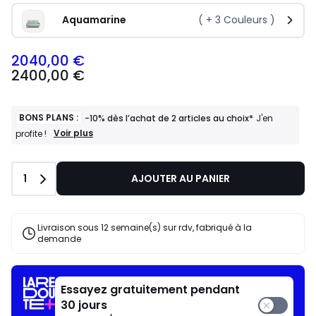
Aquamarine
( +
3
Couleurs )
2040,00 €
2400,00 €
BONS PLANS :
-10% dès l’achat de 2 articles au choix*
J'en
BONS
Voir plus
profite !
PLANS
:
-10%
Quantité
1
AJOUTER AU PANIER
dès
l’achat
de
2
Livraison sous 12 semaine(s) sur rdv, fabriqué à la
articles
demande
au
choix*
J'en
profite
Essayez gratuitement pendant
!
30 jours