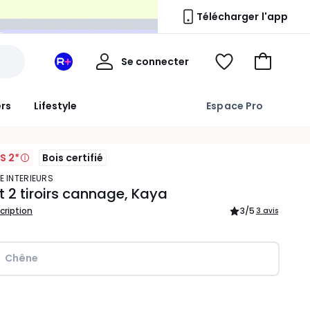
n
Télécharger l'app
Mon
Se connecter
Mon
Voir
Aller
compte
espace
ma
au
La
wishlist
panier
ers
Lifestyle
Espace Pro
Redoute
+
S 2*
Bois certifié
E INTERIEURS
 2 tiroirs cannage, Kaya
scription
3
/5
3 avis
Chêne
ité