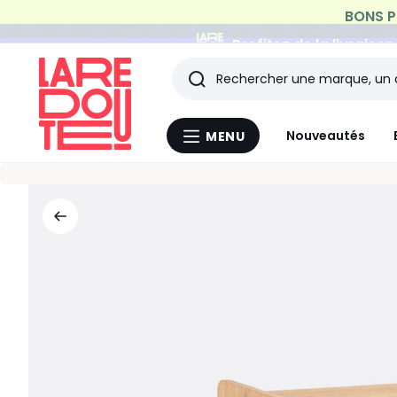
Profitez de la livraiso
Rechercher
Les
Nouveautés
MENU
Menu
derniers
La
Redoute
articles
consultés