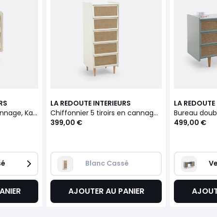
RS
LA REDOUTE INTERIEURS
LA REDOUTE 
Chevet 2 tiroirs en cannage, Kaya
Chiffonnier 5 tiroirs en cannage, Kaya
399,00 €
499,00 €
sé
Blanc Cassé
Ve
ANIER
AJOUTER AU PANIER
AJOUT