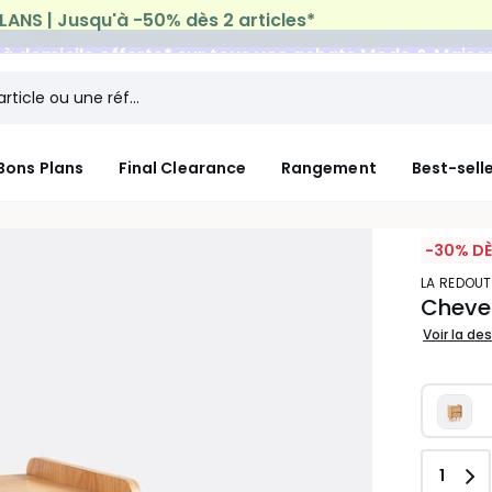
n à domicile offerte*
sur tous vos achats Mode & Maiso
Bons Plans
Final Clearance
Rangement
Best-sell
-30% DÈ
LA REDOUT
Chevet
Voir la de
Quant
1