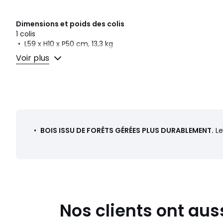
Dimensions et poids des colis
1 colis
• L59 x H10 x P50 cm, 13,3 kg
Voir plus
Couleurs
Chêne
Tailles
Taille unique
Téléchargements
Plan(s) de montage
•
BOIS ISSU DE FORÊTS GÉRÉES PLUS DURABLEMENT.
Le
Nos clients ont aus