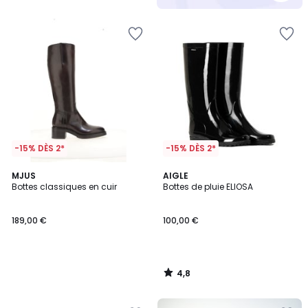
5
-15% DÈS 2*
-15% DÈS 2*
4,8
MJUS
AIGLE
/ 5
Bottes classiques en cuir
Bottes de pluie ELIOSA
189,00 €
100,00 €
4,8
/
5