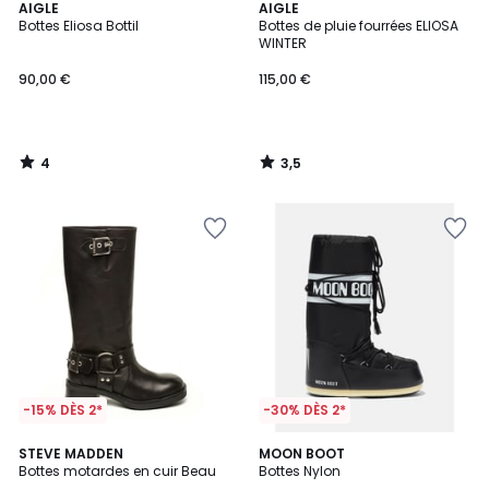
4
3,5
AIGLE
AIGLE
/
/ 5
Bottes Eliosa Bottil
Bottes de pluie fourrées ELIOSA
5
WINTER
90,00 €
115,00 €
4
3,5
/
/
5
5
-15% DÈS 2*
-30% DÈS 2*
4,8
STEVE MADDEN
MOON BOOT
/ 5
Bottes motardes en cuir Beau
Bottes Nylon