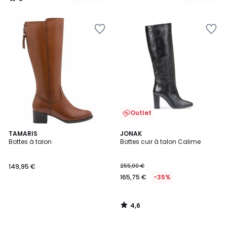
/
5
Outlet
4,6
TAMARIS
JONAK
/ 5
Bottes à talon
Bottes cuir à talon Calime
149,95 €
255,00 €
165,75 €
-35%
4,6
/
5