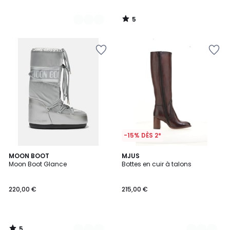
5
/
5
-15% DÈS 2*
5
2
MOON BOOT
2
MJUS
/
Moon Boot Glance
Bottes en cuir à talons
Couleurs
Couleurs
5
220,00 €
215,00 €
5