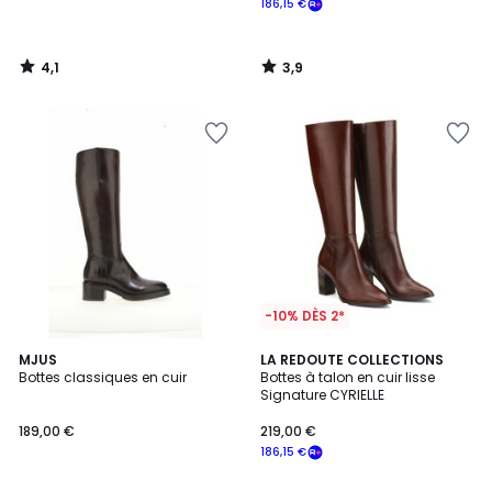
186,15 €
4,1
3,9
/
/
5
5
-10% DÈS 2*
3,3
4
MJUS
LA REDOUTE COLLECTIONS
/ 5
/
Bottes classiques en cuir
Bottes à talon en cuir lisse
5
Signature CYRIELLE
189,00 €
219,00 €
186,15 €