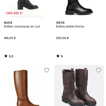
-25% DÈS 2*
3,3
5
MJUS
GEOX
/ 5
/
Bottes classiques en cuir
Bottes plates Norize
5
189,00 €
200,00 €
3,3
5
/
/
5
5