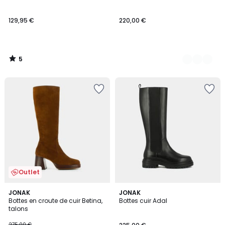
5
129,95 €
220,00 €
5
/
5
Outlet
5
JONAK
JONAK
/
Bottes en croute de cuir Betina,
Bottes cuir Adal
5
talons
275,00 €