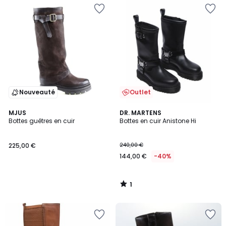
Nouveauté
Outlet
1
MJUS
DR. MARTENS
/
Bottes guêtres en cuir
Bottes en cuir Anistone Hi
5
225,00 €
240,00 €
144,00 €
-40%
1
/
5