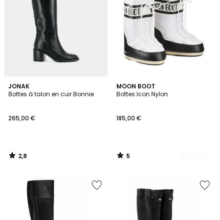
2,8
5
JONAK
4
MOON BOOT
/ 5
/
Bottes à talon en cuir Bonnie
Bottes Icon Nylon
Couleurs
5
265,00 €
185,00 €
2,8
5
/
/
5
5