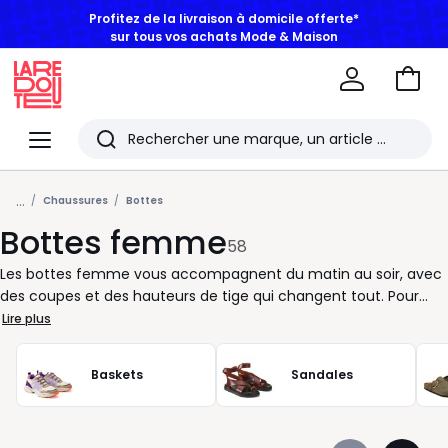
BONS PLANS | Jusqu'à -50% dès 2 articles*
Aller
au
La
panie
Redoute
Menu
Rechercher
Les
...
derniers
Chaussures
Bottes
Bottes femme
articles
58
consultés
Les bottes femme vous accompagnent du matin au soir, avec
des coupes et des hauteurs de tige qui changent tout. Pour
une silhouette élancée, misez sur des bottes hautes à porter
Lire plus
avec une robe maille, une jupe midi ou un short avec collants.
Envie d’un style plus facile au quotidien ? Les bottines et bottes
Baskets
Sandales
à talon large offrent une démarche stable et un bon confort,
tandis que les modèles plats ou à semelle crantée suivent
votre rythme sans hésiter. Chez La Redoute, nous vous