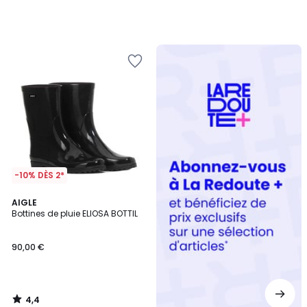
Redoute
+
-10% DÈS 2*
4,4
AIGLE
/ 5
Bottines de pluie ELIOSA BOTTIL
90,00 €
4,4
/