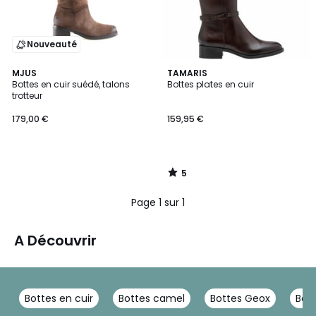
Nouveauté
5
MJUS
TAMARIS
/
Bottes en cuir suédé, talons
Bottes plates en cuir
5
trotteur
179,00 €
159,95 €
5
/
5
Page 1 sur 1
A Découvrir
Bottes en cuir
Bottes camel
Bottes Geox
Bot