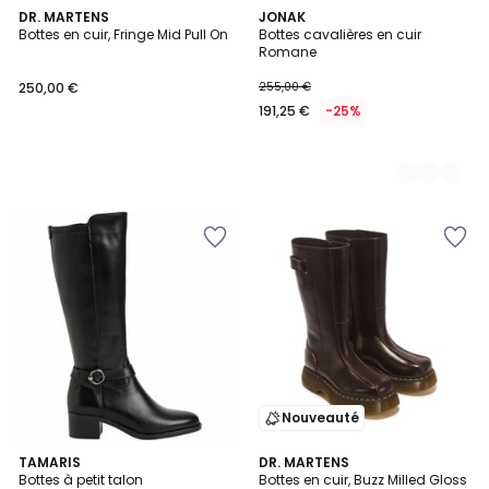
DR. MARTENS
2
JONAK
Bottes en cuir, Fringe Mid Pull On
Bottes cavalières en cuir
Couleurs
Romane
250,00 €
255,00 €
191,25 €
-25%
Nouveauté
5
TAMARIS
2
DR. MARTENS
/
Bottes à petit talon
Bottes en cuir, Buzz Milled Gloss
Couleurs