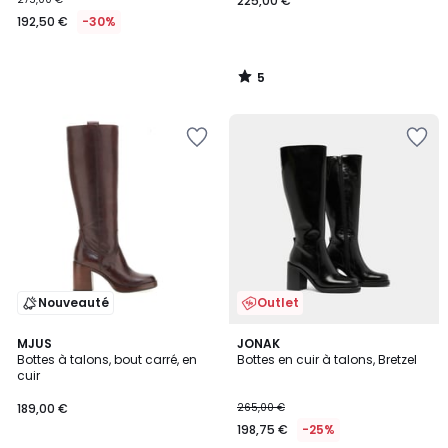
225,00 €
192,50 €
-30%
5
/
5
Nouveauté
Outlet
5
2
MJUS
JONAK
/
Bottes à talons, bout carré, en
Bottes en cuir à talons, Bretzel
Couleurs
5
cuir
189,00 €
265,00 €
198,75 €
-25%