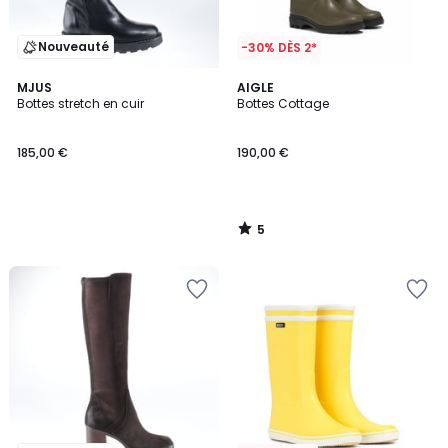
Nouveauté
-30% DÈS 2*
5
MJUS
AIGLE
/
Bottes stretch en cuir
Bottes Cottage
5
185,00 €
190,00 €
5
/
5