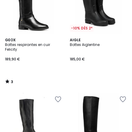
-10% DÈS 2*
3
GEOX
AIGLE
/
Bottes respirantes en cuir
Bottes Aiglentine
5
Felicity
189,90 €
185,00 €
3
/
5