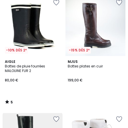
-10% DÈS 2*
-15% DÈS 2*
5
AIGLE
MJUS
/
Bottes de pluie fourrées
Bottes plates en cuir
5
MALOUINE FUR 2
80,00 €
199,00 €
5
/
5