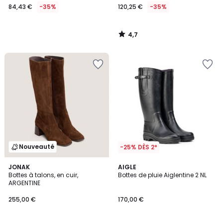
84,43 €
-35%
120,25 €
-35%
4,7
/
5
Nouveauté
-25% DÈS 2*
JONAK
AIGLE
Bottes à talons, en cuir,
Bottes de pluie Aiglentine 2 NL
ARGENTINE
255,00 €
170,00 €