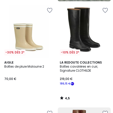
5
-30% DÈS 2*
-10% DÈS 2*
4,5
AIGLE
LA REDOUTE COLLECTIONS
/ 5
Bottes de pluie Malouine 2
Bottes cavalières en cuir,
Signature CLOTHILDE
70,00 €
219,00 €
186,15 €
4,5
/
5