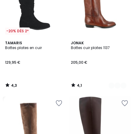
-20% DÈS 2*
4,3
4,1
TAMARIS
2
JONAK
/ 5
/ 5
Bottes plates en cuir
Bottes cuir plates 1137
Couleurs
129,95 €
205,00 €
4,3
4,1
/
/
5
5