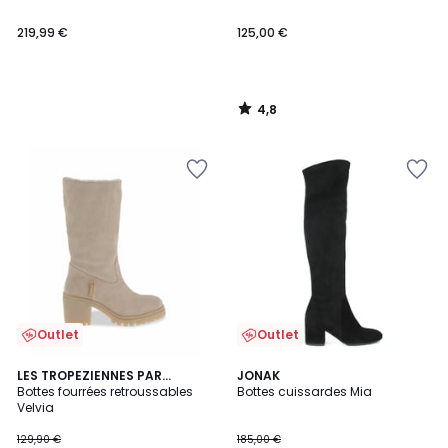
219,99 €
125,00 €
4,8
/
5
Outlet
Outlet
4,7
LES TROPEZIENNES PAR
JONAK
/ 5
M.BELARBI
Bottes fourrées retroussables
Bottes cuissardes Mia
Velvia
129,90 €
185,00 €