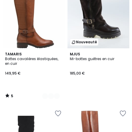
Nouveauté
5
2
TAMARIS
MJUS
/
Bottes cavalières élastiquées,
Mi-bottes guêtres en cuir
Couleurs
5
en cuir
149,95 €
185,00 €
5
/
5