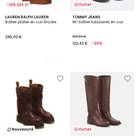
Outlet
-10% DÈS 2*
2
LAUREN RALPH LAUREN
TOMMY JEANS
Bottes plates en cuir Brooke
Mi-bottes tubulaires en cuir
Couleurs
295,00 €
189,90 €
123,43 €
-35%
Nouveauté
Outlet