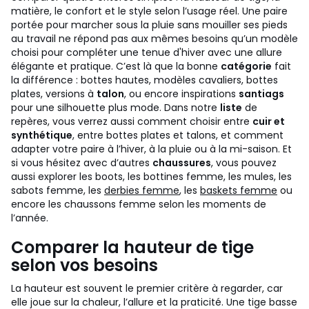
matière, le confort et le style selon l’usage réel. Une paire
portée pour marcher sous la pluie sans mouiller ses pieds
au travail ne répond pas aux mêmes besoins qu’un modèle
choisi pour compléter une tenue d'hiver avec une allure
élégante et pratique. C’est là que la bonne
catégorie
fait
la différence : bottes hautes, modèles cavaliers, bottes
plates, versions à
talon
, ou encore inspirations
santiags
pour une silhouette plus mode.
Dans notre
liste
de
repères, vous verrez aussi comment choisir entre
cuir et
synthétique
, entre bottes plates et talons, et comment
adapter votre paire à l’hiver, à la pluie ou à la mi-saison. Et
si vous hésitez avec d’autres
chaussures
, vous pouvez
aussi explorer les boots, les bottines femme, les mules, les
sabots femme, les
derbies femme
, les
baskets femme
ou
encore les chaussons femme selon les moments de
l’année.
Comparer la hauteur de tige
selon vos besoins
La hauteur est souvent le premier critère à regarder, car
elle joue sur la chaleur, l’allure et la praticité. Une tige basse