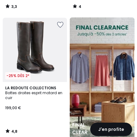
3,3
4
/
/
5
5
FINAL
CLEARANCE
-25% DÈS 2*
4,8
LA REDOUTE COLLECTIONS
/ 5
Bottes droites esprit motard en
cuir
199,00 €
FINAL
J'en profite
4,8
CLEARANCE
/