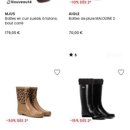
Nouveauté
-10% DÈS 2*
5
MJUS
2
AIGLE
/
Bottes en cuir suédé, à talons,
Bottes de pluie MALOUINE 2
Couleurs
5
bout carré
179,00 €
70,00 €
5
/
5
-30% DÈS 2*
-15% DÈS 2*