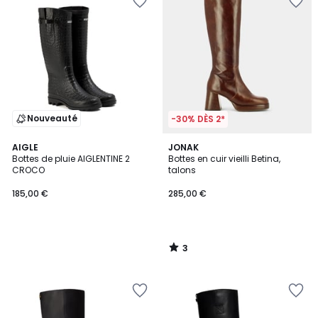
Nouveauté
-30% DÈS 2*
3
AIGLE
JONAK
/
Bottes de pluie AIGLENTINE 2
Bottes en cuir vieilli Betina,
5
CROCO
talons
185,00 €
285,00 €
3
/
5