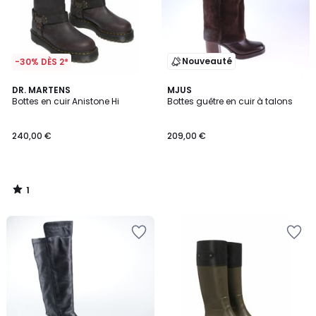
Nouveauté
-30% DÈS 2*
1
DR. MARTENS
MJUS
/
Bottes en cuir Anistone Hi
Bottes guêtre en cuir à talons
5
240,00 €
209,00 €
1
/
5