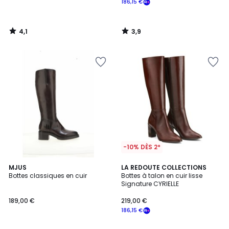
186,15 €
4,1
3,9
/
/
5
5
-10% DÈS 2*
3,3
4
MJUS
LA REDOUTE COLLECTIONS
/ 5
/
Bottes classiques en cuir
Bottes à talon en cuir lisse
5
Signature CYRIELLE
189,00 €
219,00 €
186,15 €