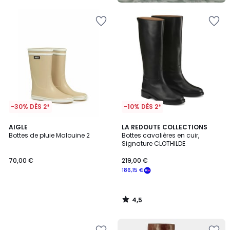
5
-30% DÈS 2*
-10% DÈS 2*
4,5
AIGLE
LA REDOUTE COLLECTIONS
/ 5
Bottes de pluie Malouine 2
Bottes cavalières en cuir,
Signature CLOTHILDE
70,00 €
219,00 €
186,15 €
4,5
/
5