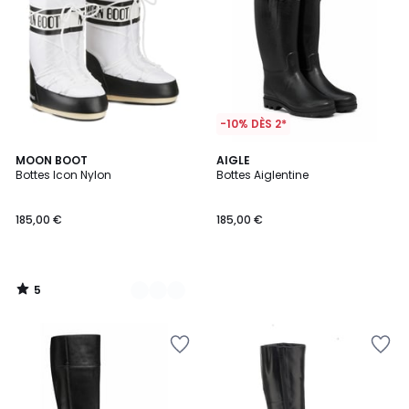
-10% DÈS 2*
5
4
MOON BOOT
AIGLE
/
Bottes Icon Nylon
Bottes Aiglentine
Couleurs
5
185,00 €
185,00 €
5
/
5