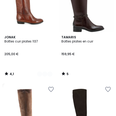
4,1
5
2
JONAK
TAMARIS
/ 5
/
Bottes cuir plates 1137
Bottes plates en cuir
Couleurs
5
205,00 €
159,95 €
4,1
5
/
/
5
5