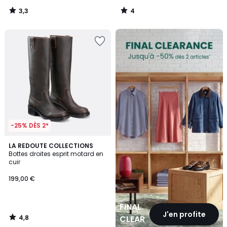
3,3
4
/
/
5
5
FINAL
CLEARANCE
-25% DÈS 2*
4,8
LA REDOUTE COLLECTIONS
/ 5
Bottes droites esprit motard en
cuir
199,00 €
FINAL
J'en profite
4,8
CLEARANCE
/