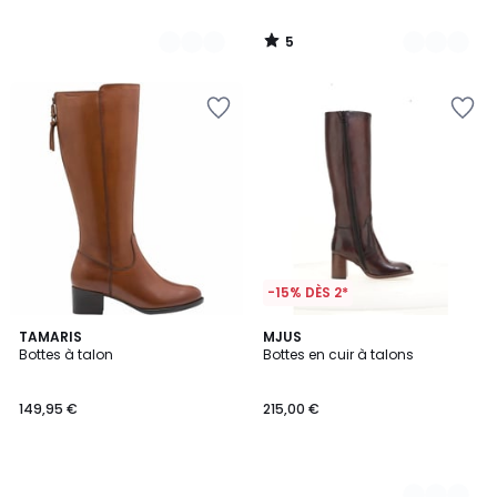
5
/
5
-15% DÈS 2*
TAMARIS
2
MJUS
Bottes à talon
Bottes en cuir à talons
Couleurs
149,95 €
215,00 €