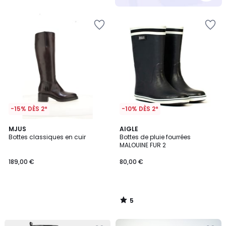
5
-15% DÈS 2*
-10% DÈS 2*
5
MJUS
AIGLE
/
Bottes classiques en cuir
Bottes de pluie fourrées
5
MALOUINE FUR 2
189,00 €
80,00 €
5
/
5