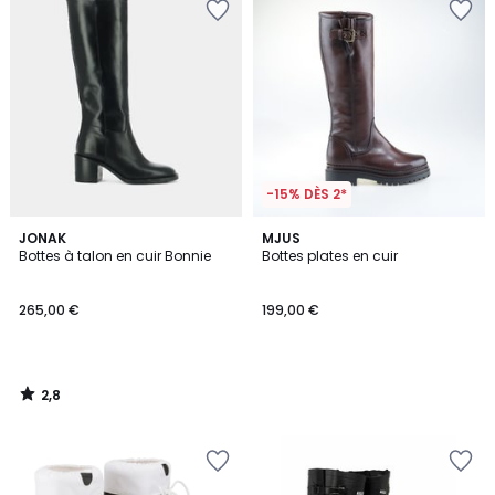
-15% DÈS 2*
2,8
JONAK
MJUS
/ 5
Bottes à talon en cuir Bonnie
Bottes plates en cuir
265,00 €
199,00 €
2,8
/
5