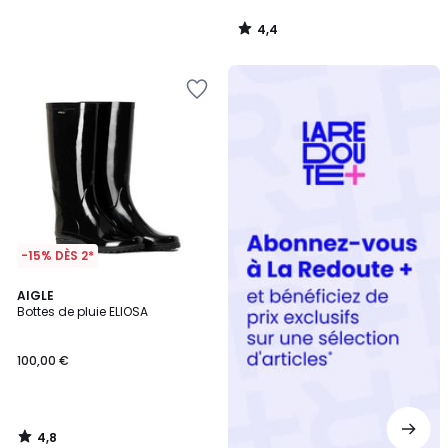
4,4
/
5
Redoute
+
-15% DÈS 2*
4,8
AIGLE
/ 5
Bottes de pluie ELIOSA
100,00 €
4,8
/