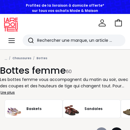
BONS PLANS | Jusqu'à -50% dès 2 articles*
Aller
au
La
panie
Redoute
Menu
Rechercher
Les
...
derniers
Chaussures
Bottes
Bottes femme
articles
60
consultés
Les bottes femme vous accompagnent du matin au soir, avec
des coupes et des hauteurs de tige qui changent tout. Pour
une silhouette élancée, misez sur des bottes hautes à porter
Lire plus
avec une robe maille, une jupe midi ou un short avec collants.
Envie d’un style plus facile au quotidien ? Les bottines et bottes
Baskets
Sandales
à talon large offrent une démarche stable et un bon confort,
tandis que les modèles plats ou à semelle crantée suivent
votre rythme sans hésiter. Chez La Redoute, nous vous