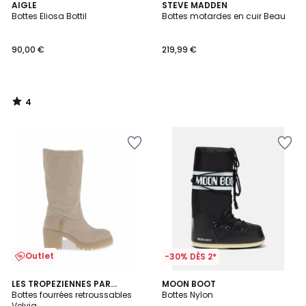
4
AIGLE
STEVE MADDEN
/
Bottes Eliosa Bottil
Bottes motardes en cuir Beau
5
90,00 €
219,99 €
4
/
5
Outlet
-30% DÈS 2*
4,8
LES TROPEZIENNES PAR
MOON BOOT
/ 5
M.BELARBI
Bottes fourrées retroussables
Bottes Nylon
Velvia