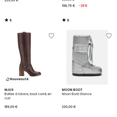
225,00 €
198,75 €
-25%
5
5
/
/
5
5
Nouveauté
5
2
MJUS
2
MOON BOOT
/
Bottes à talons, bout carré, en
Moon Boot Glance
Couleurs
Couleurs
5
cuir
189,00 €
220,00 €