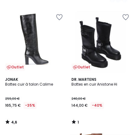
Outlet
Outlet
4,6
1
JONAK
DR. MARTENS
/ 5
/
Bottes cuir à talon Calime
Bottes en cuir Anistone Hi
5
255,00 €
240,00 €
165,75 €
-35%
144,00 €
-40%
4,6
1
/
/
5
5