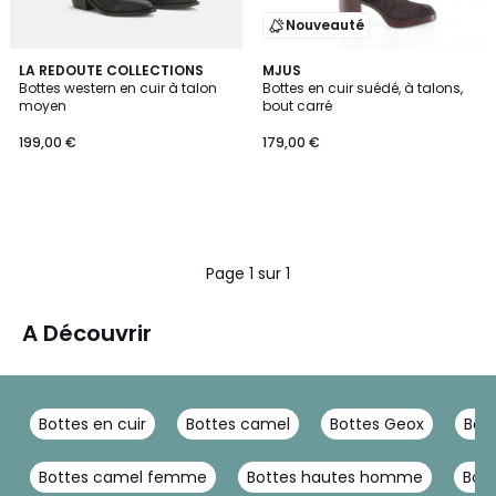
Nouveauté
LA REDOUTE COLLECTIONS
MJUS
Bottes western en cuir à talon
Bottes en cuir suédé, à talons,
moyen
bout carré
199,00 €
179,00 €
Page 1 sur 1
A Découvrir
Bottes en cuir
Bottes camel
Bottes Geox
Bot
Bottes camel femme
Bottes hautes homme
Bott