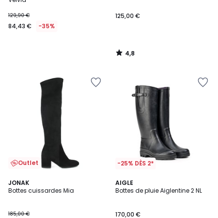
129,90 €
125,00 €
84,43 €
-35%
4,8
/
5
Outlet
-25% DÈS 2*
4,7
JONAK
AIGLE
/ 5
Bottes cuissardes Mia
Bottes de pluie Aiglentine 2 NL
185,00 €
170,00 €