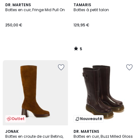
5
DR. MARTENS
TAMARIS
/
Bottes en cuir, Fringe Mid Pull On
Bottes à petit talon
5
250,00 €
129,95 €
5
/
5
Outlet
Nouveauté
JONAK
2
DR. MARTENS
Bottes en croute de cuir Betina,
Bottes en cuir, Buzz Milled Gloss
Couleurs