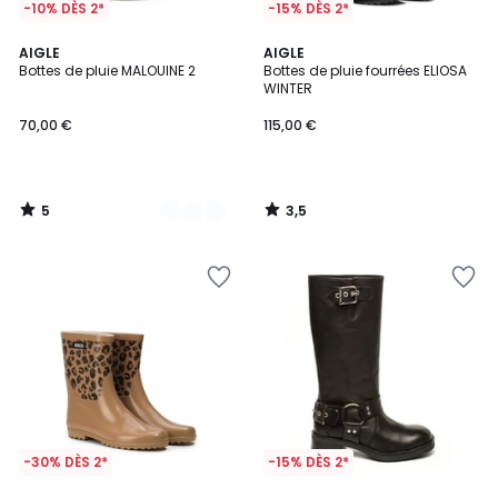
-10% DÈS 2*
-15% DÈS 2*
5
3,5
2
AIGLE
AIGLE
/
/ 5
Bottes de pluie MALOUINE 2
Bottes de pluie fourrées ELIOSA
Couleurs
5
WINTER
70,00 €
115,00 €
5
3,5
/
/
5
5
-30% DÈS 2*
-15% DÈS 2*