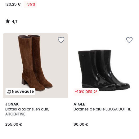
120,25 €
-35%
4,7
/
5
Nouveauté
-10% DÈS 2*
4,4
JONAK
AIGLE
/ 5
Bottes à talons, en cuir,
Bottines de pluie ELIOSA BOTTIL
ARGENTINE
255,00 €
90,00 €