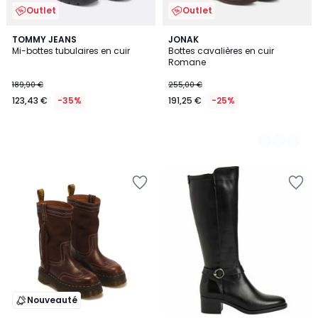
Outlet
Outlet
TOMMY JEANS
2
JONAK
Mi-bottes tubulaires en cuir
Bottes cavalières en cuir
Couleurs
Romane
189,90 €
255,00 €
123,43 €
-35%
191,25 €
-25%
Nouveauté