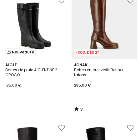
Nouveauté
-30% DÈS 2*
3
AIGLE
JONAK
/
Bottes de pluie AIGLENTINE 2
Bottes en cuir vieilli Betina,
5
CROCO
talons
185,00 €
285,00 €
3
/
5