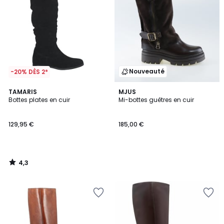
Nouveauté
-20% DÈS 2*
4,3
TAMARIS
MJUS
/ 5
Bottes plates en cuir
Mi-bottes guêtres en cuir
129,95 €
185,00 €
4,3
/
5