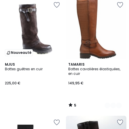
Nouveauté
5
MJUS
2
TAMARIS
/
Bottes guêtres en cuir
Bottes cavalières élastiquées,
Couleurs
5
en cuir
225,00 €
149,95 €
5
/
5