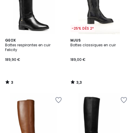
-25% DÈS 2*
3
3,3
GEOX
MJUS
/
/ 5
Bottes respirantes en cuir
Bottes classiques en cuir
5
Felicity
189,90 €
189,00 €
3
3,3
/
/
5
5