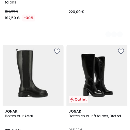
talons
275,00 €
220,00 €
192,50 €
-30%
Outlet
5
5
JONAK
JONAK
/
/
Bottes cuir Adal
Bottes en cuir à talons, Bretzel
5
5
265,00 €