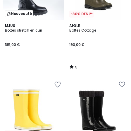
Nouveauté
-30% DÈS 2*
5
MJUS
AIGLE
/
Bottes stretch en cuir
Bottes Cottage
5
185,00 €
190,00 €
5
/
5