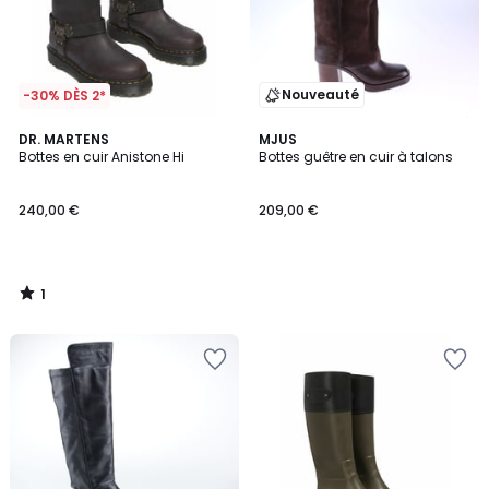
Nouveauté
-30% DÈS 2*
1
DR. MARTENS
MJUS
/
Bottes en cuir Anistone Hi
Bottes guêtre en cuir à talons
5
240,00 €
209,00 €
1
/
5