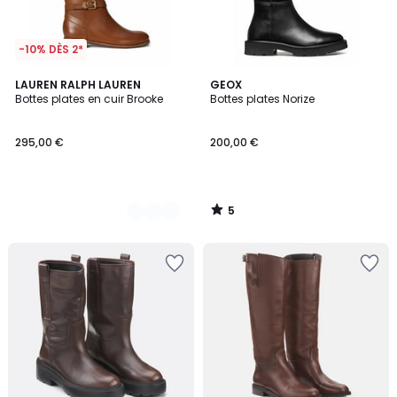
-10% DÈS 2*
5
2
LAUREN RALPH LAUREN
GEOX
/
Bottes plates en cuir Brooke
Bottes plates Norize
Couleurs
5
295,00 €
200,00 €
5
/
5