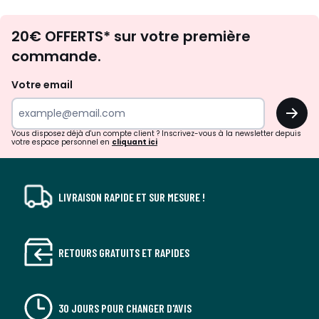
Envie
20€ OFFERTS* sur votre première
d'inspirations
commande.
et
de
Votre email
surprises?
OK
!
Vous disposez déjà d'un compte client ? Inscrivez-vous à la newsletter depuis
votre espace personnel en
cliquant ici
LIVRAISON RAPIDE ET SUR MESURE !
RETOURS GRATUITS ET RAPIDES
30 JOURS POUR CHANGER D'AVIS