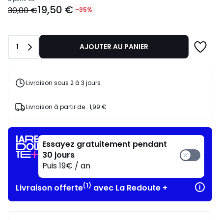
19,50
19,50 €
€
30,00 €
-35%
au
lieu
de
Quantité
1
AJOUTER AU PANIER
30,00
€
35%
de
Livraison sous 2 à 3 jours
réduction
appliquée.
Livraison à partir de :
1,99 €
Essayez gratuitement pendant
30 jours
Puis 19€ / an
(1)
Livraison offerte
avec La Redoute +