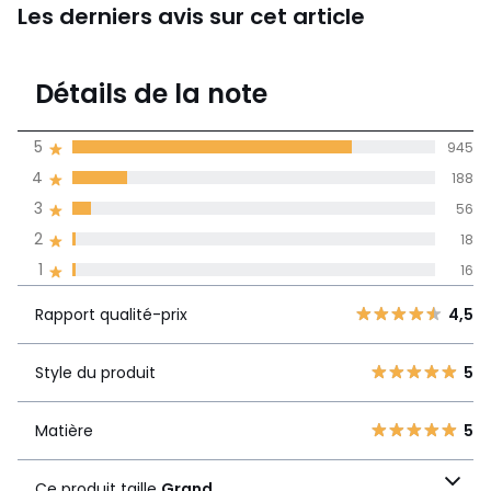
Les derniers avis sur cet article
4,7
Détails de la note
1223 avis
de moyenne
5
945
obtenue sur
4
188
l'ensemble des
pays
3
56
2
18
Avis 100% certifiés,
1
16
La Redoute s'engage
Rapport
5
945
4,5
Rapport qualité-prix
4,5
qualité-prix
4
188
3
56
Style du produit
5
Style du produit
5
2
18
1
16
Matière
5
Matière
5
Ce produit taille
Grand
Ce produit taille
Grand