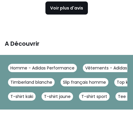
Voir plus d'avis
A Découvrir
Homme - Adidas Performance
Vêtements - Adidas P
Timberland blanche
Slip français homme
Top kak
T-shirt kaki
T-shirt jaune
T-shirt sport
Tee shi