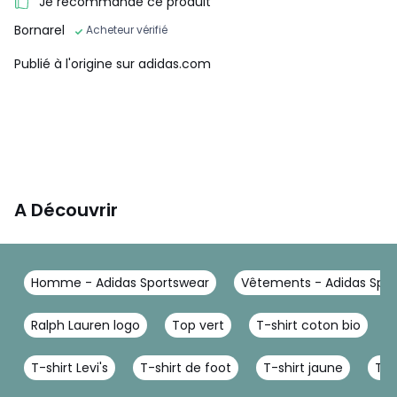
Je recommande ce produit
Bornarel
Acheteur vérifié
Publié à l'origine sur adidas.com
A Découvrir
Homme - Adidas Sportswear
Vêtements - Adidas Spo
Ralph Lauren logo
Top vert
T-shirt coton bio
T-shirt Levi's
T-shirt de foot
T-shirt jaune
T-s