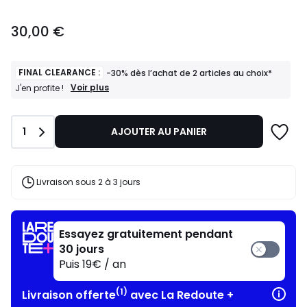
30,00
30,00 €
€.
FINAL CLEARANCE :
-30% dès l’achat de 2 articles au choix*
FINAL
Voir plus
J'en profite !
CLEARANCE
:
-30%
Quantité
1
AJOUTER AU PANIER
dès
l’achat
de
2
articles
Livraison sous 2 à 3 jours
au
choix*
J'en
profite
Essayez gratuitement pendant
!
30 jours
Puis 19€ / an
(1)
Livraison offerte
avec La Redoute +