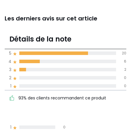
Les derniers avis sur cet article
4,6
Détails de la note
28 avis
de moyenne
5
20
obtenue sur
4
6
l'ensemble des
pays
3
2
2
0
Avis 100% certifiés,
1
0
La Redoute s'engage
93% des clients
5
20
93% des clients recommandent ce produit
recommandent ce produit
4
6
3
2
2
0
1
0