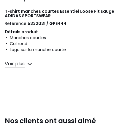
T-shirt manches courtes Essentiel Loose Fit sauge
ADIDAS SPORTSWEAR
Référence
5332031 / GPE444
Détails produit
• Manches courtes
• Col rond
• Logo sur la manche courte
Composition et Entretien
Voir plus
• 100% coton
• Pour l'entretien, merci de vous référer aux indications
figurant sur l'étiquette du produit
• Température de repassage faible
• Séchage en tambour faible
• Nettoyage à l'eau
Couleurs
Sauge
Tailles
S, M, L, XL, XXL
Nos clients ont aussi aimé