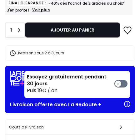
FINAL CLEARANCE :
-40% dès l’achat de 2 articles au choix*
FINAL
Voir plus
J'en profite !
CLEARANCE
:
-40%
Quantité
1
AJOUTER AU PANIER
dès
l’achat
de
2
articles
Livraison sous 2 à 3 jours
au
choix*
J'en
profite
Essayez gratuitement pendant
!
30 jours
Puis 19€ / an
Livraison offerte avec La Redoute +
Coûts de livraison