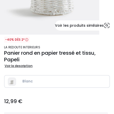
Voir les produits similaires
-40% DÈS 2*
LA REDOUTE INTERIEURS
Panier rond en papier tressé et tissu,
Papeli
Voir la description
Blanc
12,99
12,99 €
€.