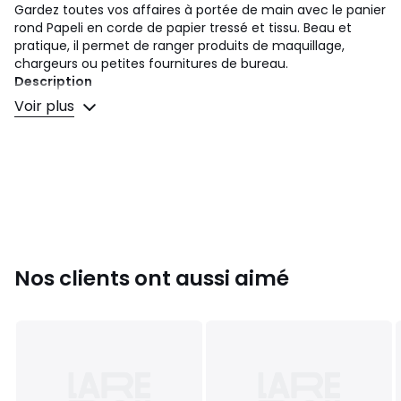
Gardez toutes vos affaires à portée de main avec le panier
rond Papeli en corde de papier tressé et tissu. Beau et
pratique, il permet de ranger produits de maquillage,
chargeurs ou petites fournitures de bureau.
Description
• En papier tressé
Voir plus
• Intérieur en tissu 100% polycoton
• Forme ronde
Dimensions
• Diamètre : 14 cm
• Hauteur : 13 cm
Dimensions et poids des colis
1 colis
• L13 x H13 x P13 cm, 0,204 kg
Nos clients ont aussi aimé
Couleurs
Blanc
Tailles
Taille unique