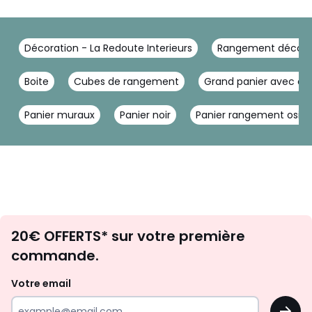
Décoration - La Redoute Interieurs
Rangement déco - L
Boite
Cubes de rangement
Grand panier avec co
Panier muraux
Panier noir
Panier rangement osier
Envie
20€ OFFERTS* sur votre première
d'inspirations
commande.
et
de
Votre email
surprises?
OK