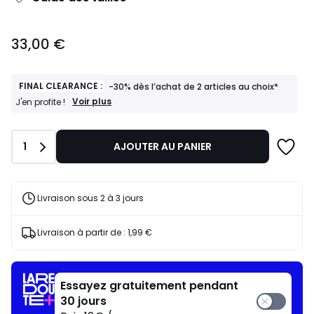
33,00
33,00 €
€.
FINAL CLEARANCE :
-30% dès l’achat de 2 articles au choix*
FINAL
Voir plus
J'en profite !
CLEARANCE
:
-30%
Quantité
1
AJOUTER AU PANIER
dès
l’achat
de
2
articles
Livraison sous 2 à 3 jours
au
choix*
J'en
Livraison à partir de :
1,99 €
profite
!
Essayez gratuitement pendant
30 jours