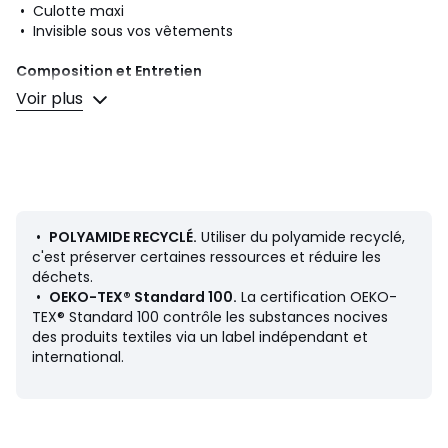
• Culotte maxi
• Invisible sous vos vêtements
Composition et Entretien
• 51% polyamide, 49% élasthanne
Voir plus
• Polyamide recyclé au minimum à 50%
• Pour l'entretien, merci de vous référer aux indications
figurant sur l'étiquette du produit
Couleurs
Bleu Océan
•
POLYAMIDE RECYCLÉ.
Utiliser du polyamide recyclé,
Tailles
38 FR - 36 EU, 40 FR - 38 EU, 42 FR - 40 EU, 44 FR -
c'est préserver certaines ressources et réduire les
42 EU, 46 FR - 44 EU, 48 FR - 46 EU, 50 FR - 48 EU
déchets.
•
OEKO-TEX® Standard 100.
La certification OEKO-
TEX® Standard 100 contrôle les substances nocives
des produits textiles via un label indépendant et
international.