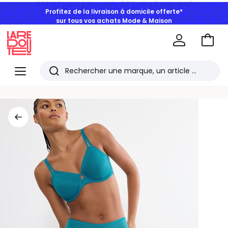
Profitez de la livraison à domicile offerte*
sur tous vos achats Mode & Maison
Aller
au
La
panie
Redoute
Menu
Rechercher
Les
derniers
articles
consultés