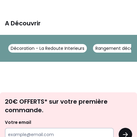
A Découvrir
Décoration - La Redoute Interieurs
Rangement déco - L
Envie
20€ OFFERTS* sur votre première
d'inspirations
commande.
et
de
Votre email
surprises?
OK
!