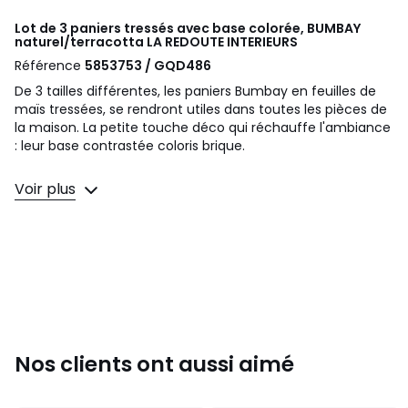
Lot de 3 paniers tressés avec base colorée, BUMBAY
naturel/terracotta
LA REDOUTE INTERIEURS
Référence
5853753 / GQD486
De 3 tailles différentes, les paniers Bumbay en feuilles de
maïs tressées, se rendront utiles dans toutes les pièces de
la maison. La petite touche déco qui réchauffe l'ambiance
: leur base contrastée coloris brique.
Description
Voir plus
• Tressage en feuilles de maïs
• Base du panier en corde de coton
• Anses sur les côtés pour faciliter le transport
• Vendus par lot de 3
Dimensions
Taille 1
• Diamètre : 21 cm
• Hauteur : 18 cm
Nos clients ont aussi aimé
Taille 2
• Diamètre : 24 cm