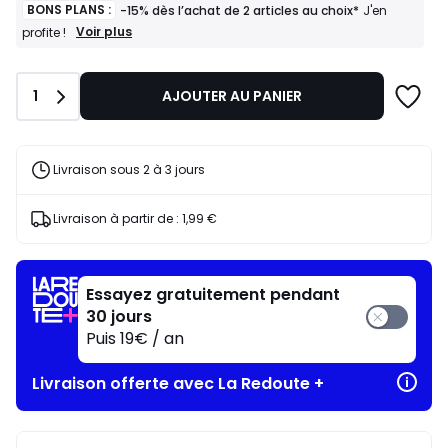
BONS PLANS :
-15% dès l’achat de 2 articles au choix*
J'en
BONS
Voir plus
profite !
PLANS
:
-15%
Quantité
1
AJOUTER AU PANIER
dès
l’achat
de
2
articles
Livraison sous 2 à 3 jours
au
choix*
J'en
Livraison à partir de :
1,99 €
profite
!
Essayez gratuitement pendant
30 jours
Puis 19€ / an
Livraison offerte avec La Redoute +