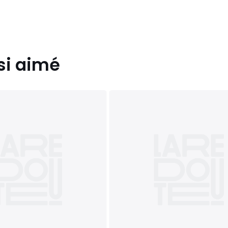
si aimé