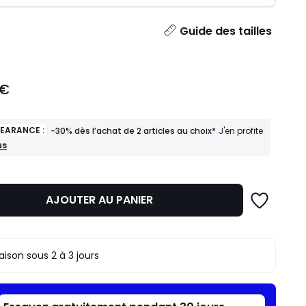
ité
Guide des tailles
 €
LEARANCE :
-30% dès l’achat de 2 articles au choix*
J'en profite
us
ANCE
AJOUTER AU PANIER
t
s
raison sous 2 à 3 jours