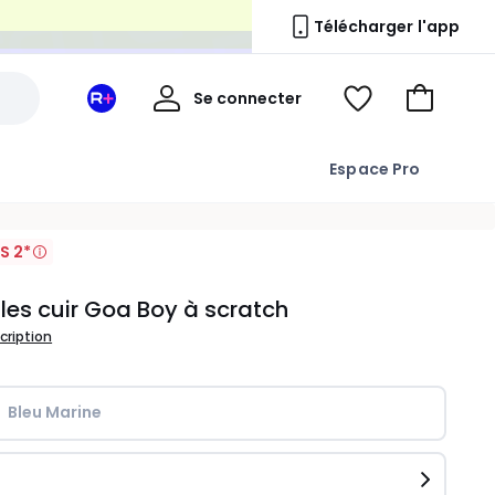
n
Télécharger l'app
Mon
Se connecter
Mon
Voir
Aller
compte
espace
ma
au
La
wishlist
panier
Espace Pro
Redoute
+
S 2*
les cuir Goa Boy à scratch
scription
Bleu Marine