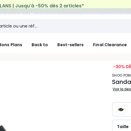
n à domicile offerte*
sur tous vos achats Mode & Maiso
Bons Plans
Back to
Best-sellers
Final Clearance
-30% DÈ
SHOO POM
Sanda
Voir la de
Taille