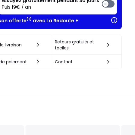
Essayez gratuitement pendant 30 jours
Puis 19€ / an
(1)
son offerte
avec La Redoute +
Retours gratuits et
e livraison
faciles
de paiement
Contact