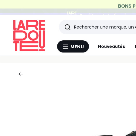
Profitez de la livraiso
Rechercher
Les
Nouveautés
MENU
Menu
derniers
La
Redoute
articles
consultés