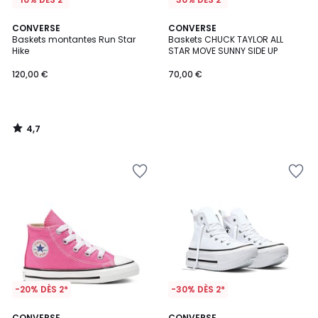
4,7
CONVERSE
CONVERSE
/ 5
Baskets montantes Run Star
Baskets CHUCK TAYLOR ALL
Hike
STAR MOVE SUNNY SIDE UP
120,00 €
70,00 €
4,7
/
5
-20% DÈS 2*
-30% DÈS 2*
5
CONVERSE
CONVERSE