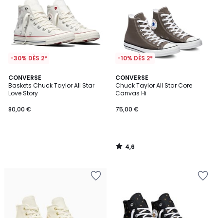
-30% DÈS 2*
-10% DÈS 2*
4,6
CONVERSE
CONVERSE
/ 5
Baskets Chuck Taylor All Star
Chuck Taylor All Star Core
Love Story
Canvas Hi
80,00 €
75,00 €
4,6
/
5