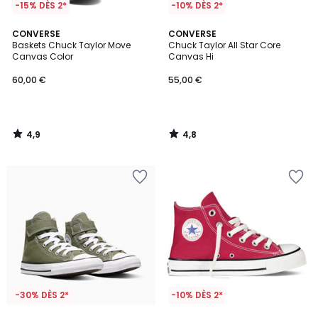
-15% DÈS 2*
-10% DÈS 2*
4,9
4,8
CONVERSE
CONVERSE
/ 5
/ 5
Baskets Chuck Taylor Move
Chuck Taylor All Star Core
Canvas Color
Canvas Hi
60,00 €
55,00 €
4,9
4,8
/
/
5
5
-30% DÈS 2*
-10% DÈS 2*