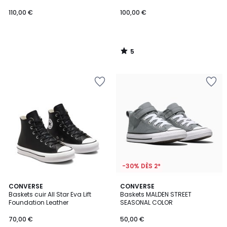
110,00 €
100,00 €
5
/
5
-30% DÈS 2*
4,8
CONVERSE
CONVERSE
/ 5
Baskets cuir All Star Eva Lift
Baskets MALDEN STREET
Foundation Leather
SEASONAL COLOR
70,00 €
50,00 €