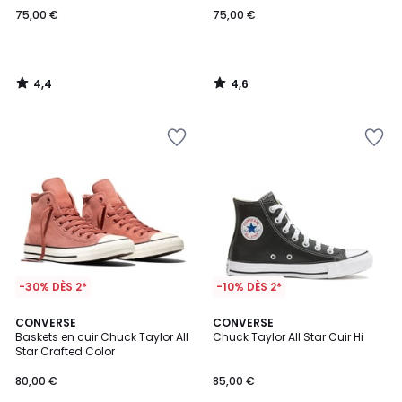
75,00 €
75,00 €
4,4
4,6
/
/
5
5
-30% DÈS 2*
-10% DÈS 2*
4,7
CONVERSE
CONVERSE
/ 5
Baskets en cuir Chuck Taylor All
Chuck Taylor All Star Cuir Hi
Star Crafted Color
80,00 €
85,00 €