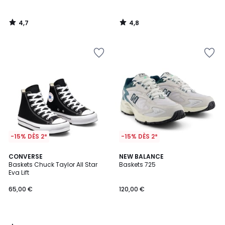
4,7
4,8
/
/
5
5
-15% DÈS 2*
-15% DÈS 2*
4,9
CONVERSE
NEW BALANCE
/ 5
Baskets Chuck Taylor All Star
Baskets 725
Eva Lift
65,00 €
120,00 €