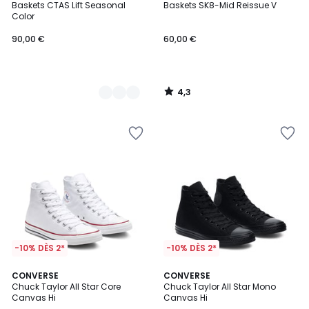
/ 5
Baskets CTAS Lift Seasonal
Baskets SK8-Mid Reissue V
Couleurs
Color
90,00 €
60,00 €
4,3
/
5
-10% DÈS 2*
-10% DÈS 2*
4,4
4,6
CONVERSE
CONVERSE
/ 5
/ 5
Chuck Taylor All Star Core
Chuck Taylor All Star Mono
Canvas Hi
Canvas Hi