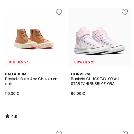
5
5
-10% DÈS 2*
-30% DÈS 2*
4,8
PALLADIUM
CONVERSE
/ 5
Baskets Palla Ace Chukka en
Baskets CHUCK TAYLOR ALL
cuir
STAR 1V HI BUBBLY FLORAL
110,00 €
60,00 €
4,8
/
5