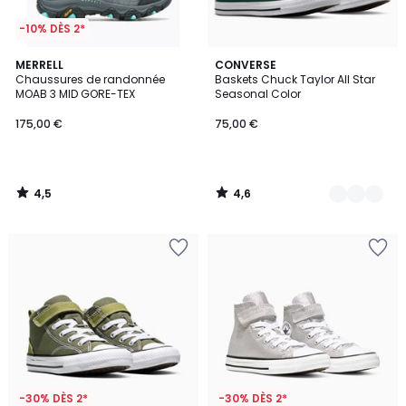
-10% DÈS 2*
4,5
4,6
MERRELL
5
CONVERSE
/ 5
/ 5
Chaussures de randonnée
Baskets Chuck Taylor All Star
Couleurs
MOAB 3 MID GORE-TEX
Seasonal Color
175,00 €
75,00 €
4,5
4,6
/
/
5
5
-30% DÈS 2*
-30% DÈS 2*