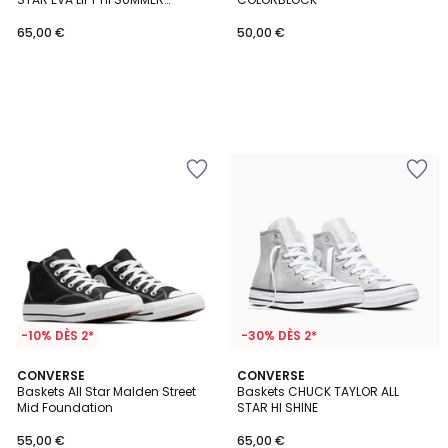
MARKET
65,00 €
50,00 €
-10% DÈS 2*
-30% DÈS 2*
5
CONVERSE
CONVERSE
/
Baskets All Star Malden Street
Baskets CHUCK TAYLOR ALL
5
Mid Foundation
STAR HI SHINE
55,00 €
65,00 €