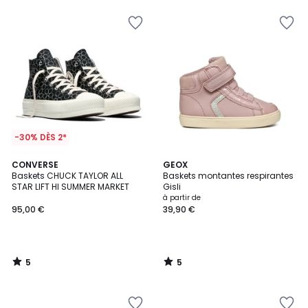
-30% DÈS 2*
5
5
CONVERSE
GEOX
/
/
Baskets CHUCK TAYLOR ALL
Baskets montantes respirantes
5
5
STAR LIFT HI SUMMER MARKET
Gisli
à partir de
95,00 €
39,90 €
5
5
/
/
5
5