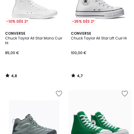
-10% DÈS 2*
-25% DÈS 2*
4,8
4,7
CONVERSE
CONVERSE
/ 5
/ 5
Chuck Taylor All Star Mono Cuir
Chuck Taylor All Star Lift Cuir Hi
Hi
85,00 €
100,00 €
4,8
4,7
/
/
5
5