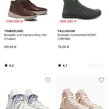
-30% DÈS 2*
-25% DÈS 2*
4,2
4,7
TIMBERLAND
3
PALLADIUM
/ 5
/ 5
Baskets cuir Seneca Bay Lthr
Baskets montantes MONO
Couleurs
Chukka
CHROME
120,00 €
75,00 €
4,2
4,7
/
/
5
5