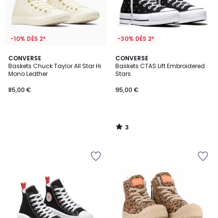
-10% DÈS 2*
-30% DÈS 2*
3
CONVERSE
CONVERSE
/
Baskets Chuck Taylor All Star Hi
Baskets CTAS Lift Embroidered
5
Mono Leather
Stars
85,00 €
95,00 €
3
/
5