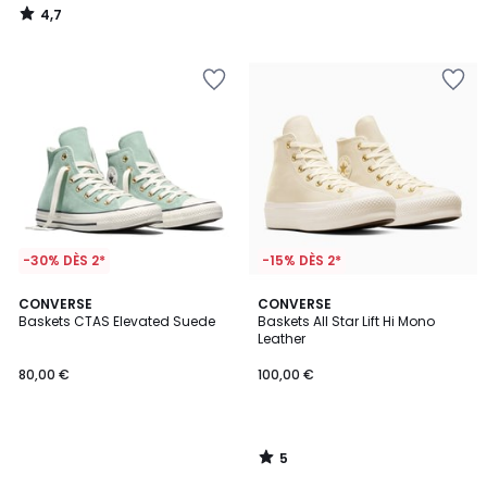
4,7
/
5
-30% DÈS 2*
-15% DÈS 2*
5
CONVERSE
CONVERSE
/
Baskets CTAS Elevated Suede
Baskets All Star Lift Hi Mono
5
Leather
80,00 €
100,00 €
5
/
5