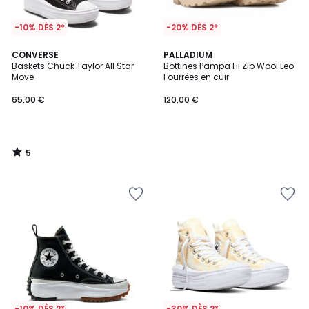
-10% DÈS 2*
-20% DÈS 2*
5
CONVERSE
PALLADIUM
/
Baskets Chuck Taylor All Star
Bottines Pampa Hi Zip Wool Leo
5
Move
Fourrées en cuir
65,00 €
120,00 €
5
/
5
-10% DÈS 2*
-30% DÈS 2*