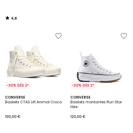
4,8
/
5
-30% DÈS 2*
-30% DÈS 2*
4,8
CONVERSE
CONVERSE
/ 5
Baskets CTAS Lift Animal Croco
Baskets montantes Run Star
Hike
100,00 €
120,00 €