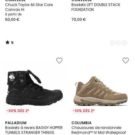
2
/
Chuck Taylor All Star Core
Baskets LIFT DOUBLE STACK
Couleurs
5
Canvas Hi
FOUNDATION
à partir de
50,00 €
70,00 €
5
/
5
-30% DÈS 2*
-10% DÈS 2*
5
PALLADIUM
COLUMBIA
/
Baskets à revers BAGGY HOPPER
Chaussures de randonnée
5
TUNNELS STRANGER THINGS
Redmond™ IV Mid Waterproof