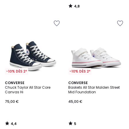
4,8
/
5
-10% DÈS 2*
-10% DÈS 2*
4,4
5
CONVERSE
CONVERSE
/ 5
/
Chuck Taylor All Star Core
Baskets All Star Malden Street
5
Canvas Hi
Mid Foundation
75,00 €
45,00 €
4,4
5
/
/