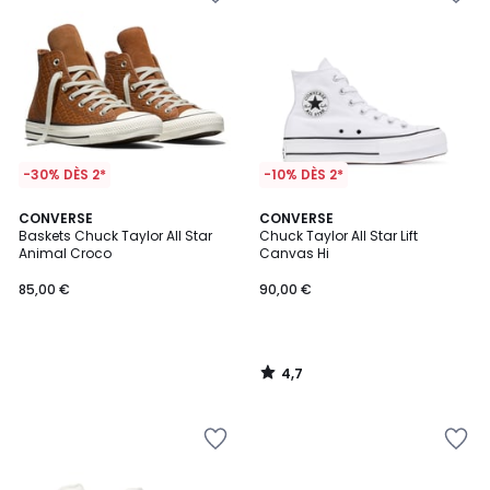
-30% DÈS 2*
-10% DÈS 2*
4,7
CONVERSE
CONVERSE
/ 5
Baskets Chuck Taylor All Star
Chuck Taylor All Star Lift
Animal Croco
Canvas Hi
85,00 €
90,00 €
4,7
/
5