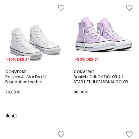
-10% DÈS 2*
-30% DÈS 2*
4,1
CONVERSE
CONVERSE
/ 5
Baskets All Star Eva Lift
Baskets CHUCK TAYLOR ALL
Foundation Leather
STAR LIFT HI SEASONAL COLOR
70,00 €
90,00 €
4,1
/
5