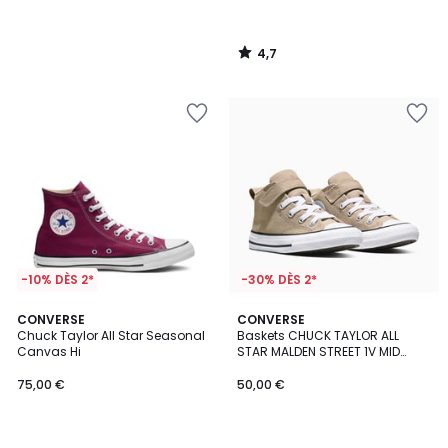
4,7
/
5
-10% DÈS 2*
-30% DÈS 2*
4,7
CONVERSE
CONVERSE
/ 5
Chuck Taylor All Star Seasonal
Baskets CHUCK TAYLOR ALL
Canvas Hi
STAR MALDEN STREET 1V MID
SEASONAL COLOR
75,00 €
50,00 €