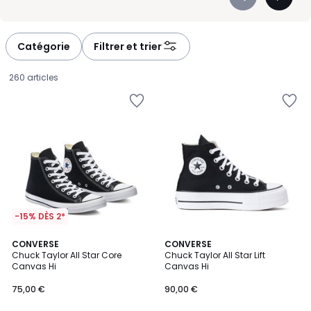
Précédent
Suivan
week-end, elles deviennent vite des indispensables. Ce n’est pas un
-
-
hasard si elles restent des modèles star dans les dressings : elles
défiler
défiler
conjuguent liberté de mouvement, allure moderne et praticité.
à
à
Catégorie
Filtrer et trier
gauche
droite
260 articles
-15% DÈS 2*
4,7
4,8
CONVERSE
CONVERSE
/ 5
/ 5
Chuck Taylor All Star Core
Chuck Taylor All Star Lift
Canvas Hi
Canvas Hi
75,00
75,00 €
90,00 €
€.