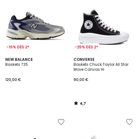
-15% DÈS 2*
-25% DÈS 2*
4,7
NEW BALANCE
CONVERSE
/ 5
Baskets 725
Baskets Chuck Taylor All Star
Move Canvas Hi
120,00 €
90,00 €
4,7
/
5