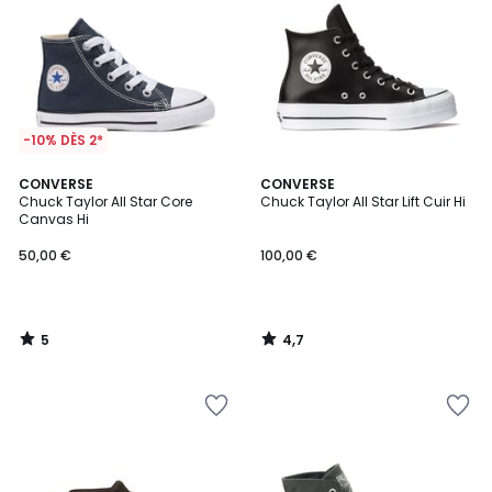
-10% DÈS 2*
5
4,7
CONVERSE
CONVERSE
/
/ 5
Chuck Taylor All Star Core
Chuck Taylor All Star Lift Cuir Hi
5
Canvas Hi
50,00 €
100,00 €
5
4,7
/
/
5
5