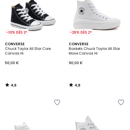
-10% DÈS 2*
-25% DÈS 2*
4,6
4,8
CONVERSE
CONVERSE
/ 5
/ 5
Chuck Taylor All Star Core
Baskets Chuck Taylor All Star
Canvas Hi
Move Canvas Hi
50,00 €
90,00 €
4,6
4,8
/
/
5
5