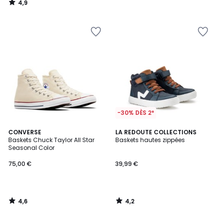
4,9
/
5
-30% DÈS 2*
4,6
4,2
CONVERSE
LA REDOUTE COLLECTIONS
/ 5
/ 5
Baskets Chuck Taylor All Star
Baskets hautes zippées
Seasonal Color
75,00 €
39,99 €
4,6
4,2
/
/
5
5