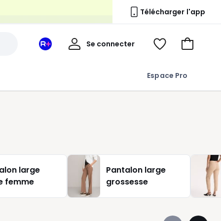
n
Télécharger l'app
Mon
Se connecter
Mon
Voir
Aller
compte
espace
ma
au
La
wishlist
panier
Espace Pro
Redoute
+
alon large
Pantalon large
e femme
grossesse