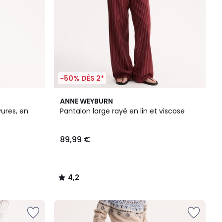
-50% DÈS 2*
4,2
ANNE WEYBURN
/ 5
yures, en
Pantalon large rayé en lin et viscose
89,99 €
4,2
/
5