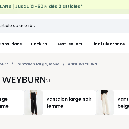
n à domicile offerte*
sur tous vos achats Mode & Maiso
Bons Plans
Back to
Best-sellers
Final Clearance
ourt
Pantalon large, loose
ANNE WEYBURN
E WEYBURN
21
arge
Pantalon large noir
Pant
emme
femme
beig