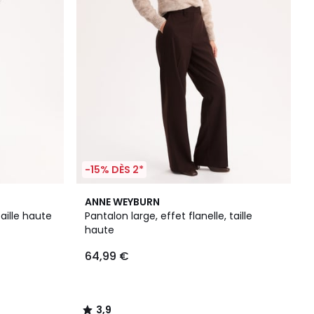
-15% DÈS 2*
3,9
ANNE WEYBURN
/ 5
taille haute
Pantalon large, effet flanelle, taille
haute
64,99 €
3,9