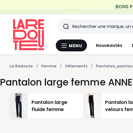
Profitez de la livraiso
Rechercher
Les
Nouveautés
MENU
Menu
derniers
La
Redoute
articles
La Redoute
Femme
Vêtements
Pantalon, pantac
Pantalon large femme ANN
consultés
Pantalon large
Pantalon l
fluide femme
velours f