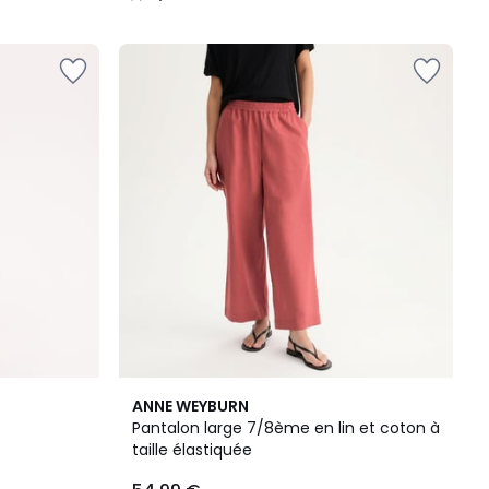
/
5
4,6
ANNE WEYBURN
/ 5
Pantalon large 7/8ème en lin et coton à
taille élastiquée