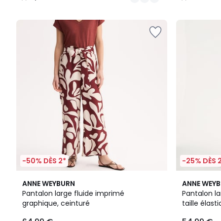
/
/
5
5
-50% DÈS 2*
-25% DÈS 
3,7
4,6
ANNE WEYBURN
ANNE WEY
/ 5
/ 5
Pantalon large fluide imprimé
Pantalon l
graphique, ceinturé
taille élast