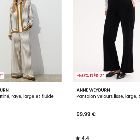
2*
-50% DÈS 2*
4,4
BURN
ANNE WEYBURN
/ 5
tiné, rayé, large et fluide
Pantalon velours lisse, large, 
99,99 €
4,4