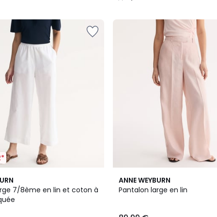
/
5
2*
2
4,1
BURN
ANNE WEYBURN
Couleurs
/ 5
arge 7/8ème en lin et coton à
Pantalon large en lin
iquée