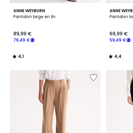
4,1
2
4,4
ANNE WEYBURN
ANNE WEY
/ 5
Couleurs
/ 5
Pantalon large en lin
Pantalon la
89,99
89,99 €
69,99 €
€
souscrivez
76,49 €
59,49 €
à
notre
4,1
4,4
programme
/
/
pour
5
5
payer
à
la
place
76,49
€.