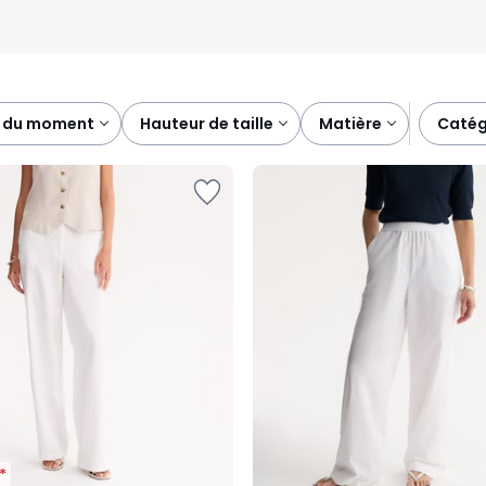
es du moment
hauteur de taille
matière
caté
*