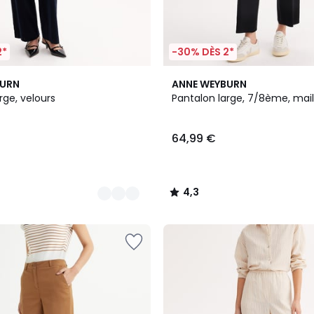
2*
-30% DÈS 2*
2
4,3
BURN
ANNE WEYBURN
Couleurs
/ 5
rge, velours
Pantalon large, 7/8ème, maill
64,99 €
4,3
/
5