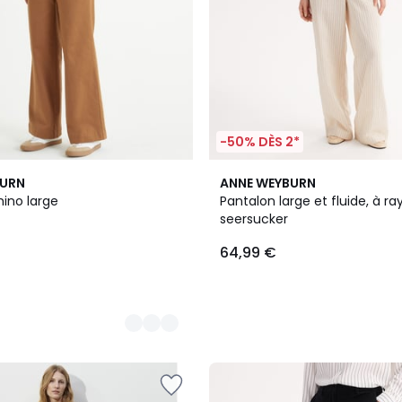
-50% DÈS 2*
BURN
ANNE WEYBURN
hino large
Pantalon large et fluide, à ra
seersucker
64,99 €