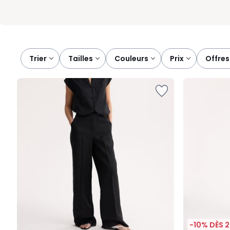
Trier
tailles
couleurs
prix
offr
-10% DÈS 2