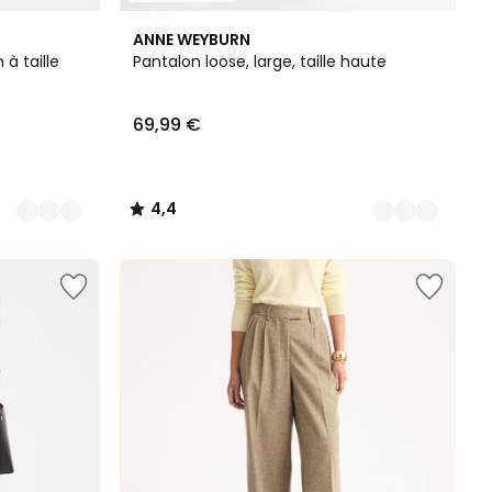
2
4,4
ANNE WEYBURN
Couleurs
/ 5
 à taille
Pantalon loose, large, taille haute
69,99 €
4,4
/
5