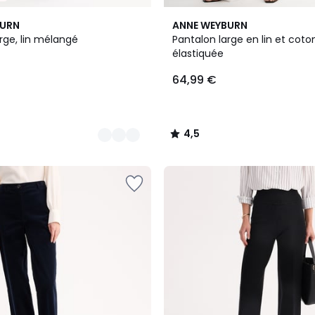
3
4,5
BURN
ANNE WEYBURN
Couleurs
/ 5
rge, lin mélangé
Pantalon large en lin et coton
élastiquée
64,99 €
4,5
/
5