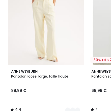
-50% DÈS 
2
4,4
4
ANNE WEYBURN
ANNE WEY
Couleurs
/ 5
/
Pantalon loose, large, taille haute
Pantalon sa
5
89,99 €
69,99 €
4,4
4