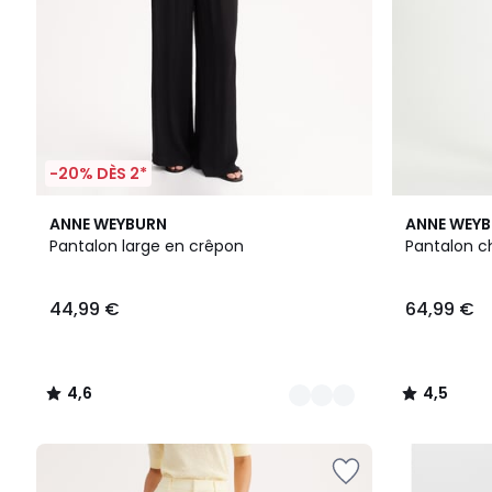
-20% DÈS 2*
2
4,6
2
4,5
ANNE WEYBURN
ANNE WEY
Couleurs
/ 5
Couleurs
/ 5
Pantalon large en crêpon
Pantalon c
44,99 €
64,99 €
4,6
4,5
/
/
5
5