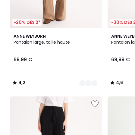
-20% DÈS 2*
-30% DÈS 
2
4,2
3
4,6
ANNE WEYBURN
ANNE WEY
Couleurs
/ 5
Couleurs
/ 5
Pantalon large, taille haute
Pantalon la
69,99 €
69,99 €
4,2
4,6
/
/
5
5