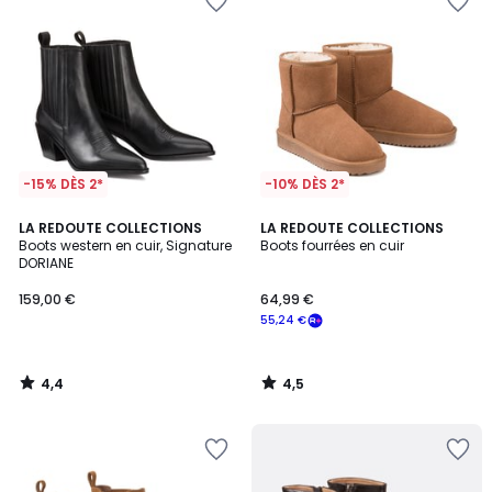
-15% DÈS 2*
-10% DÈS 2*
4,4
4,5
LA REDOUTE COLLECTIONS
LA REDOUTE COLLECTIONS
/ 5
/ 5
Boots western en cuir, Signature
Boots fourrées en cuir
DORIANE
159,00 €
64,99 €
55,24 €
4,4
4,5
/
/
5
5