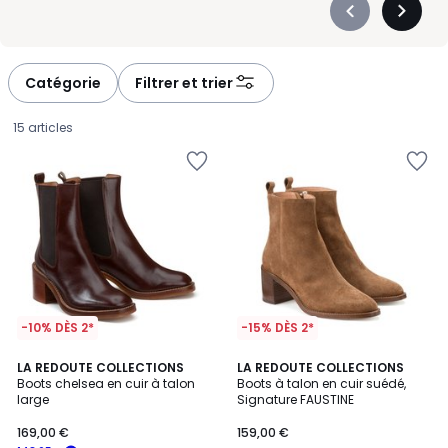
Précédent
Suivan
-
-
défiler
défiler
à
à
Catégorie
Filtrer et trier
gauche
droite
15 articles
-10% DÈS 2*
-15% DÈS 2*
4,7
4,6
LA REDOUTE COLLECTIONS
2
LA REDOUTE COLLECTIONS
/ 5
/ 5
Boots chelsea en cuir à talon
Boots à talon en cuir suédé,
Couleurs
large
Signature FAUSTINE
169,00
169,00 €
159,00 €
€