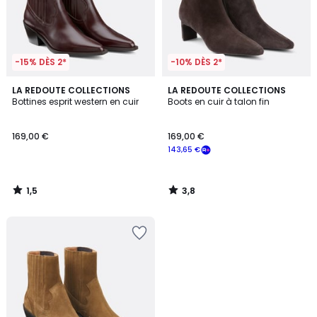
-15% DÈS 2*
-10% DÈS 2*
1,5
3,8
LA REDOUTE COLLECTIONS
LA REDOUTE COLLECTIONS
/
/ 5
Bottines esprit western en cuir
Boots en cuir à talon fin
5
169,00 €
169,00 €
143,65 €
1,5
3,8
/
/
5
5