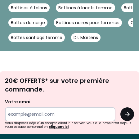
Bottines à talons
Bottines à lacets femme
Botti
Bottes de neige
Bottines noires pour femmes
Cha
Bottes santiags femme
Dr. Martens
Envie
20€ OFFERTS* sur votre première
d'inspirations
commande.
et
de
Votre email
surprises?
OK
!
Vous disposez déjà d'un compte client ? Inscrivez-vous à la newsletter depuis
votre espace personnel en
cliquant ici