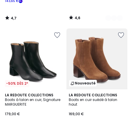
143,65 €
souscrivez
à
notre
4,6
4,7
programme
/
/
5
5
pour
payer
à
la
place
143,65
€.
Nouveauté
-50% DÈS 2*
4,4
LA REDOUTE COLLECTIONS
LA REDOUTE COLLECTIONS
/ 5
Boots à talon en cuir, Signature
Boots en cuir suédé à talon
MARGUERITE
haut
179,00 €
169,00 €