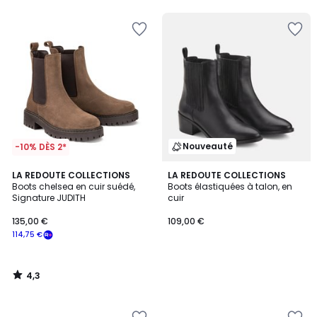
5
5
Nouveauté
-10% DÈS 2*
4,3
LA REDOUTE COLLECTIONS
LA REDOUTE COLLECTIONS
/ 5
Boots chelsea en cuir suédé,
Boots élastiquées à talon, en
Signature JUDITH
cuir
135,00 €
109,00 €
114,75 €
4,3
/
5