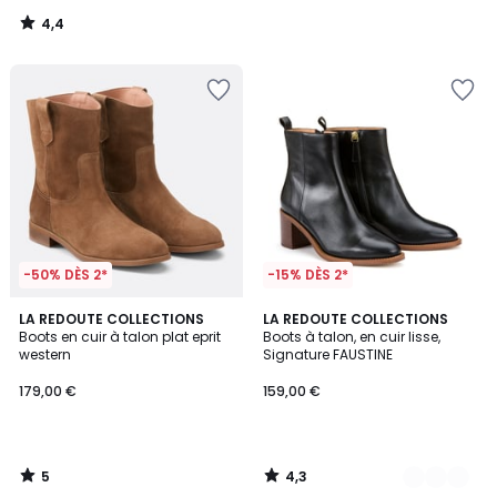
4,4
/
5
-50% DÈS 2*
-15% DÈS 2*
5
4,3
LA REDOUTE COLLECTIONS
2
LA REDOUTE COLLECTIONS
/
/ 5
Boots en cuir à talon plat eprit
Boots à talon, en cuir lisse,
Couleurs
5
western
Signature FAUSTINE
179,00 €
159,00 €
5
4,3
/
/