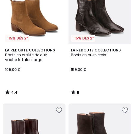
-15% DÈS 2*
-15% DÈS 2*
4,4
5
LA REDOUTE COLLECTIONS
LA REDOUTE COLLECTIONS
/ 5
/
Boots en croûte de cuir
Boots en cuir vernis
5
vachette talon large
109,00 €
159,00 €
4,4
5
/
/
5
5