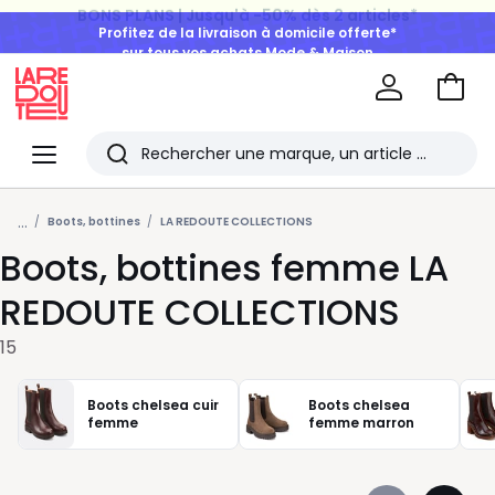
Profitez de la livraison à domicile offerte*
sur tous vos achats Mode & Maison
Aller
au
La
panie
Redoute
Menu
Rechercher
Les
...
derniers
Boots, bottines
LA REDOUTE COLLECTIONS
Boots, bottines femme LA
articles
consultés
REDOUTE COLLECTIONS
15
Boots chelsea cuir
Boots chelsea
femme
femme marron