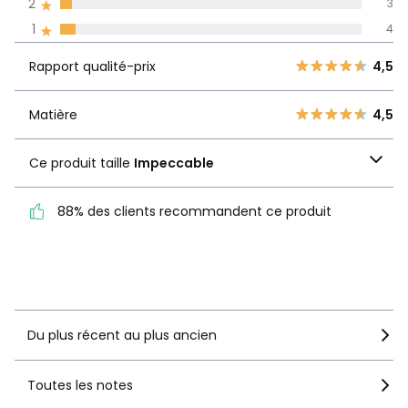
2
3
Avis 100% certifiés,
1
4
La Redoute s'engage
Rapport
5
59
4,5
Rapport qualité-prix
4,5
qualité-prix
4
8
3
2
Matière
4,5
Matière
4,5
2
3
Ce produit taille
1
4
Ce produit taille
Impeccable
Impeccable
88% des clients recommandent ce produit
88% des clients
recommandent ce produit
Voir le détail de la note
Du plus récent au plus ancien
Toutes les notes