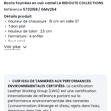
Boots fourrées en cuir camel
LA REDOUTE COLLECTIONS
Référence
5732158 / GMV264
Détails produit
• Hauteur de chaussure : 15 cm en taille 37
• Talon plat
• Hauteur de talon : 2,5 cm
• Fermeture : A enfiler
• Bout rond
Voir plus
Un produit en cuir peut avoir des variations de couleurs
caractérisant l'authenticité de cette matière Nos produits
en cuir sont soigneusement protégés. Il est possible que de
légères traces blanches apparaissent, dues à la feuille de
protection. Rassurez-vous, ces marques ne sont pas des
défauts : elles disparaissent facilement en frottant
délicatement avec la main ou à l’aide d’une brosse
•
CUIR ISSU DE TANNERIES AUX PERFORMANCES
spéciale cuir.
ENVIRONNEMENTALES CERTIFIÉES.
La certification
Leather Working Group (LWG) est une certification
Composition et Entretien
internationale de référence portant sur la
• Dessus/Tige : 100% cuir
performance environnementale des tanneries
• Doublure : 100% textile
(consommation d’énergie et d’eau, rejets dans l’eau,
• Semelle intérieure : 100% textile
émissions dans l’air, etc.).