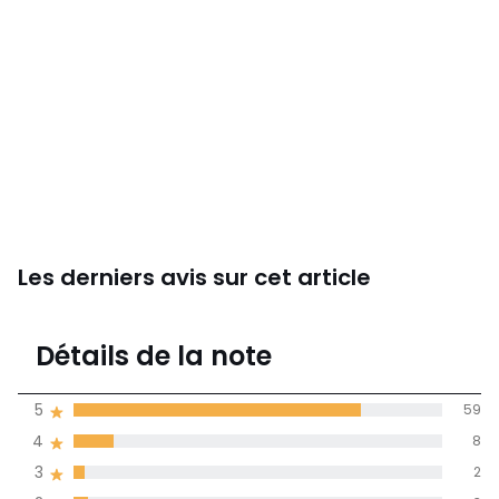
Les derniers avis sur cet article
4,5
Détails de la note
76 avis
de moyenne
5
59
obtenue sur
4
8
l'ensemble des
pays
3
2