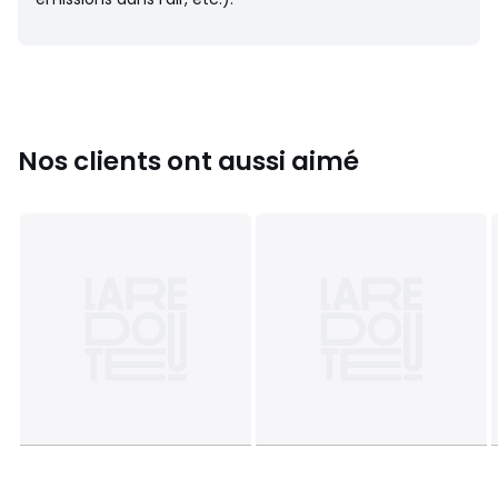
• Semelle extérieure : 100% élastomère
Couleurs
Camel
Tailles
36, 37, 38, 39, 40, 41, 42
Nos clients ont aussi aimé