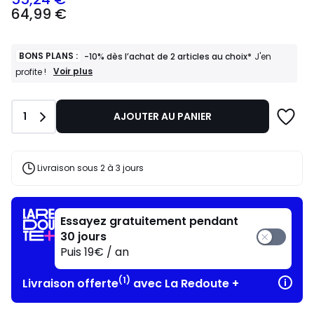
64,99
64,99 €
€
souscrivez
à
notre
BONS PLANS :
-10% dès l’achat de 2 articles au choix*
J'en
programme
BONS
Voir plus
profite !
PLANS
pour
:
payer
-10%
à
Quantité
1
AJOUTER AU PANIER
dès
la
l’achat
place
de
55,24
2
articles
€.
Livraison sous 2 à 3 jours
au
choix*
J'en
profite
Essayez gratuitement pendant
!
30 jours
Puis 19€ / an
(1)
Livraison offerte
avec La Redoute +