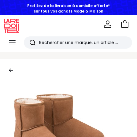
Profitez de la livraison à domicile offerte*
sur tous vos achats Mode & Maison
Aller
au
La
panie
Redoute
Menu
Rechercher
Les
derniers
articles
consultés