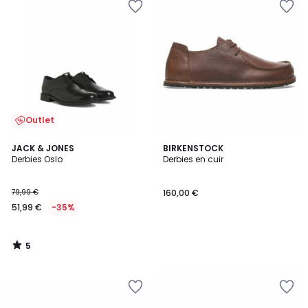
Outlet
5
JACK & JONES
BIRKENSTOCK
/
Derbies Oslo
Derbies en cuir
5
79,99 €
160,00 €
51,99 €
-35%
5
/
5