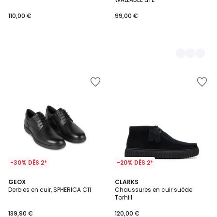
110,00 €
99,00 €
-30% DÈS 2*
-20% DÈS 2*
5
GEOX
CLARKS
/
Derbies en cuir, SPHERICA C11
Chaussures en cuir suède
5
Torhill
139,90 €
120,00 €