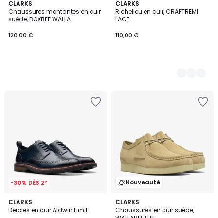
CLARKS
2
CLARKS
Chaussures montantes en cuir
Richelieu en cuir, CRAFTREMI
Couleurs
suède, BOXBEE WALLA
LACE
120,00 €
110,00 €
Nouveauté
-30% DÈS 2*
CLARKS
2
CLARKS
Derbies en cuir Aldwin Limit
Chaussures en cuir suède,
Couleurs
WALLABEE LITE