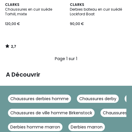
2,7
CLARKS
CLARKS
/ 5
Chaussures en cuir suède
Derbies bateau en cuir suédé
Torhill, mixte
Lockford Boat
120,00 €
90,00 €
2,7
/
5
Page 1 sur 1
A Découvrir
Chaussures derbies homme
Chaussures derby
D
Chaussures de ville homme Birkenstock
Chaussures de
Derbies homme marron
Derbies marron