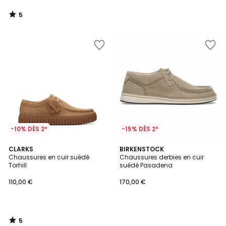
5
/
5
-10% DÈS 2*
-15% DÈS 2*
5
CLARKS
BIRKENSTOCK
/
Chaussures en cuir suédé
Chaussures derbies en cuir
5
Torhill
suédé Pasadena
110,00 €
170,00 €
5
/