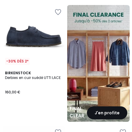
5
5
FINAL
CLEARANCE
-30% DÈS 2*
BIRKENSTOCK
Derbies en cuir suédé UTTI LACE
160,00 €
FINAL
J'en profite
CLEARANCE