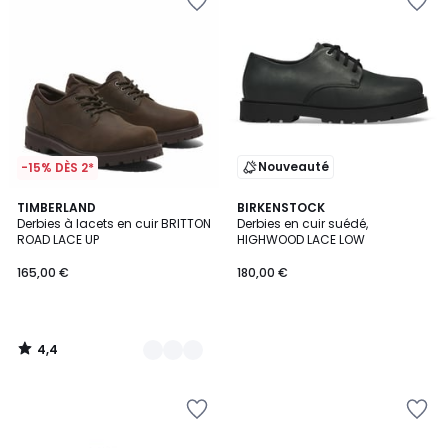
Nouveauté
-15% DÈS 2*
4,4
2
TIMBERLAND
BIRKENSTOCK
/ 5
Derbies à lacets en cuir BRITTON
Derbies en cuir suédé,
Couleurs
ROAD LACE UP
HIGHWOOD LACE LOW
165,00 €
180,00 €
4,4
/
5