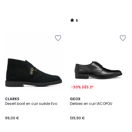
5
/
5
-30% DÈS 2*
5
CLARKS
GEOX
/
Desert boot en cuir suède Evo
Derbies en cuir IACOPOU
5
99,00 €
139,90 €