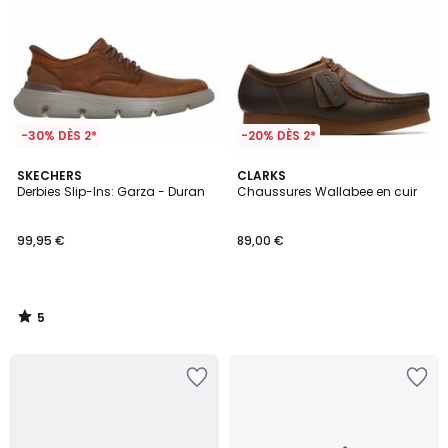
-30% DÈS 2*
-20% DÈS 2*
5
SKECHERS
CLARKS
/
Derbies Slip-Ins: Garza - Duran
Chaussures Wallabee en cuir
5
99,95 €
89,00 €
5
/
5