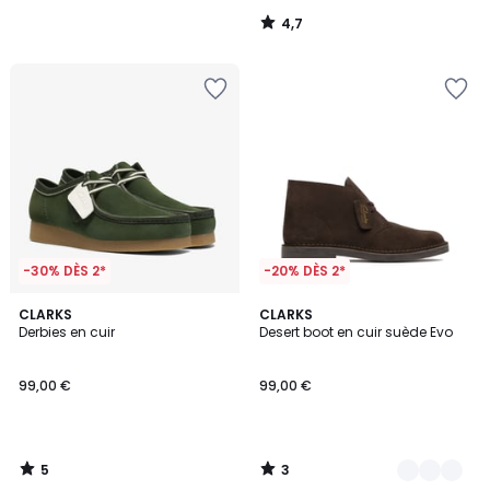
4,7
/
5
-30% DÈS 2*
-20% DÈS 2*
5
3
CLARKS
2
CLARKS
/
/
Derbies en cuir
Desert boot en cuir suède Evo
Couleurs
5
5
99,00 €
99,00 €
5
3
/
/