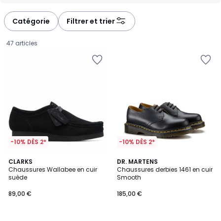
défiler
défiler
à
à
Catégorie
Filtrer et trier
gauche
droite
47 articles
-10% DÈS 2*
-10% DÈS 2*
4,7
CLARKS
DR. MARTENS
/ 5
Chaussures Wallabee en cuir
Chaussures derbies 1461 en cuir
suède
Smooth
89,00
89,00 €
185,00 €
€.