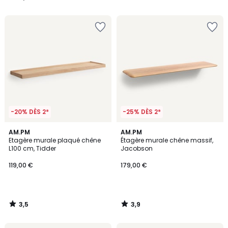
/
/
5
5
-20% DÈS 2*
-25% DÈS 2*
3,5
3,9
AM.PM
AM.PM
/ 5
/ 5
Etagère murale plaqué chêne
Étagère murale chêne massif,
L100 cm, Tidder
Jacobson
119,00 €
179,00 €
3,5
3,9
/
/
5
5