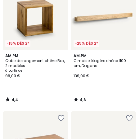
-15% DÈS 2*
-25% DÈS 2*
4,4
4,6
AM.PM
AM.PM
/ 5
/ 5
Cube de rangement chêne Box,
Cimaise étagère chêne l100
2 modèles
cm, Dagane
à partir de
99,00 €
139,00 €
4,4
4,6
/
/
5
5