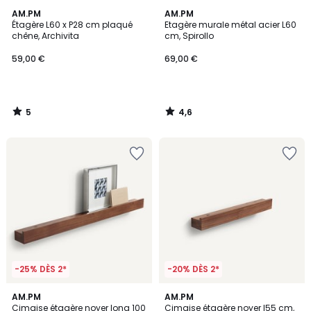
5
4,6
AM.PM
AM.PM
/
/ 5
Étagère L60 x P28 cm plaqué
Etagère murale métal acier L60
5
chêne, Archivita
cm, Spirollo
59,00 €
69,00 €
5
4,6
/
/
5
5
-25% DÈS 2*
-20% DÈS 2*
3,8
4,5
AM.PM
AM.PM
/ 5
/ 5
Cimaise étagère noyer long 100
Cimaise étagère noyer l55 cm,