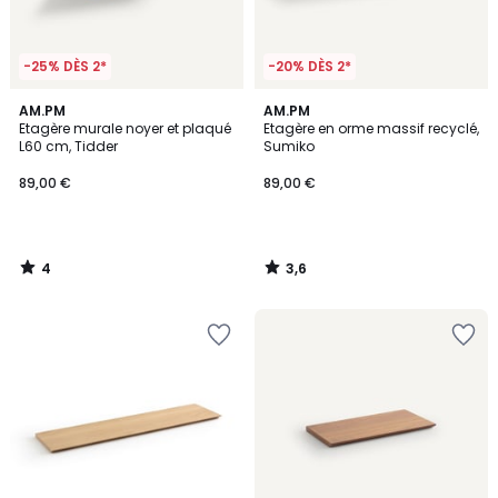
-25% DÈS 2*
-20% DÈS 2*
4
3,6
AM.PM
AM.PM
/
/ 5
Etagère murale noyer et plaqué
Etagère en orme massif recyclé,
5
L60 cm, Tidder
Sumiko
89,00 €
89,00 €
4
3,6
/
/
5
5