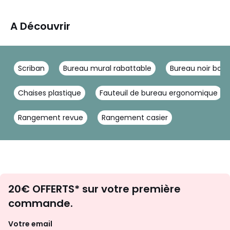
A Découvrir
Scriban
Bureau mural rabattable
Bureau noir bois
Chaises plastique
Fauteuil de bureau ergonomique
Rangement revue
Rangement casier
Envie
20€ OFFERTS* sur votre première
d'inspirations
commande.
et
de
Votre email