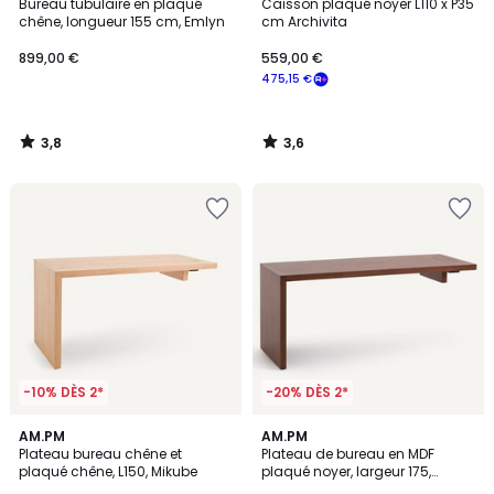
/ 5
/ 5
Bureau tubulaire en plaqué
Caisson plaqué noyer L110 x P35
chêne, longueur 155 cm, Emlyn
cm Archivita
899,00 €
559,00 €
475,15 €
3,8
3,6
/
/
5
5
-10% DÈS 2*
-20% DÈS 2*
AM.PM
AM.PM
Plateau bureau chêne et
Plateau de bureau en MDF
plaqué chêne, L150, Mikube
plaqué noyer, largeur 175,
MIKUBE