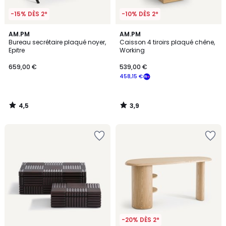
-15% DÈS 2*
-10% DÈS 2*
4,5
3,9
AM.PM
AM.PM
/ 5
/ 5
Bureau secrétaire plaqué noyer,
Caisson 4 tiroirs plaqué chêne,
Epitre
Working
659,00 €
539,00 €
458,15 €
4,5
3,9
/
/
5
5
-20% DÈS 2*