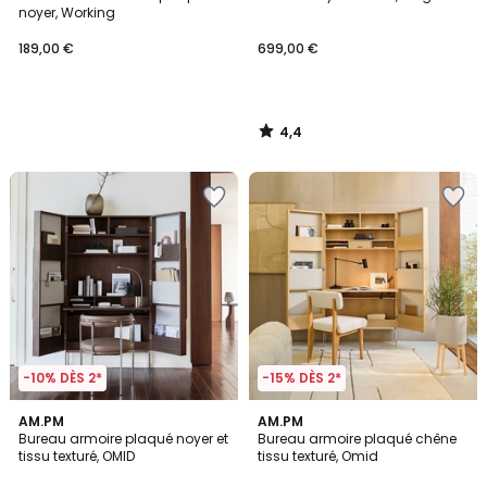
noyer, Working
189,00 €
699,00 €
4,4
/
5
-10% DÈS 2*
-15% DÈS 2*
5
4,5
AM.PM
AM.PM
/
/ 5
Bureau armoire plaqué noyer et
Bureau armoire plaqué chêne
5
tissu texturé, OMID
tissu texturé, Omid