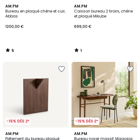
5
1
AM.PM
AM.PM
/
/
Bureau en plaqué chêne et cuir,
Caisson bureau 2 tiroirs, chêne
5
5
Abbas
et plaqué Mikube
1200,00 €
699,00 €
5
1
/
/
5
5
-15% DÈS 2*
-15% DÈS 2*
4,4
AM.PM
AM.PM
/ 5
Piètement du bureau plaqué
Bureau noyer massif, Magosia