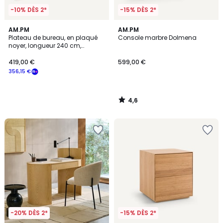
-10% DÈS 2*
-15% DÈS 2*
4,6
AM.PM
AM.PM
/ 5
Plateau de bureau, en plaqué
Console marbre Dolmena
noyer, longueur 240 cm,
Working
419,00 €
599,00 €
356,15 €
4,6
/
5
-20% DÈS 2*
-15% DÈS 2*