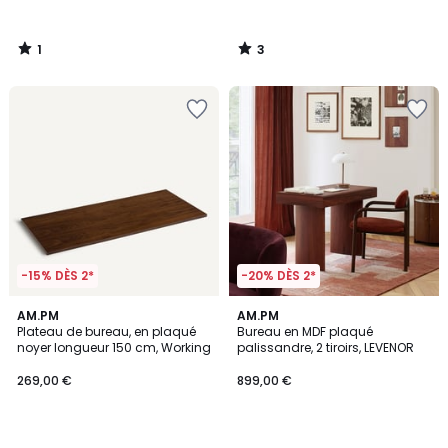
1
3
/
/
5
5
-15% DÈS 2*
-20% DÈS 2*
2
AM.PM
AM.PM
/
Plateau de bureau, en plaqué
Bureau en MDF plaqué
5
noyer longueur 150 cm, Working
palissandre, 2 tiroirs, LEVENOR
269,00 €
899,00 €