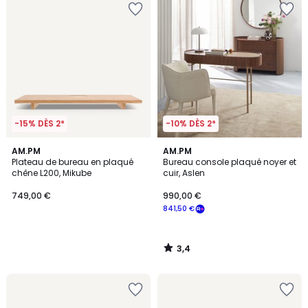
-15% DÈS 2*
-10% DÈS 2*
3,4
AM.PM
AM.PM
/ 5
Plateau de bureau en plaqué
Bureau console plaqué noyer et
chêne L200, Mikube
cuir, Aslen
749,00 €
990,00 €
841,50 €
3,4
/
5