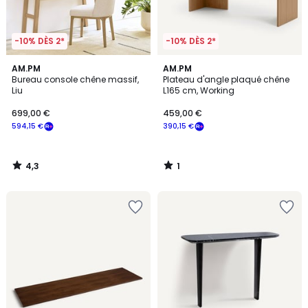
-10% DÈS 2*
-10% DÈS 2*
4,3
1
AM.PM
AM.PM
/ 5
/
Bureau console chêne massif,
Plateau d'angle plaqué chêne
5
Liu
L165 cm, Working
699,00 €
459,00 €
594,15 €
390,15 €
4,3
1
/
/
5
5