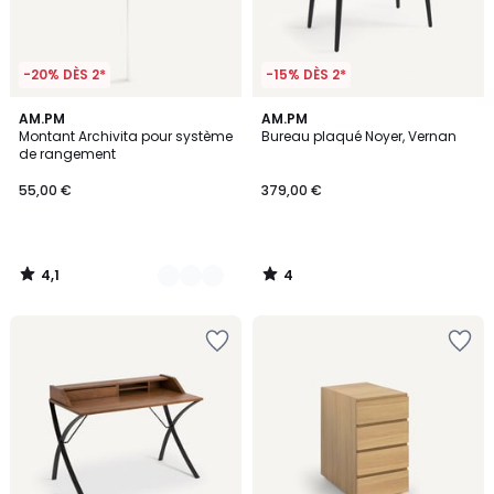
-20% DÈS 2*
-15% DÈS 2*
4,1
4
2
AM.PM
AM.PM
/ 5
/
Montant Archivita pour système
Bureau plaqué Noyer, Vernan
Couleurs
5
de rangement
55,00 €
379,00 €
4,1
4
/
/
5
5