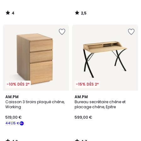
4
2,5
/
/
5
5
-10% DÈS 2*
-15% DÈS 2*
4,2
4,7
AM.PM
AM.PM
/ 5
/ 5
Caisson 3 tiroirs plaqué chêne,
Bureau secrétaire chêne et
Working
placage chêne, Epitre
519,00 €
599,00 €
441,15 €