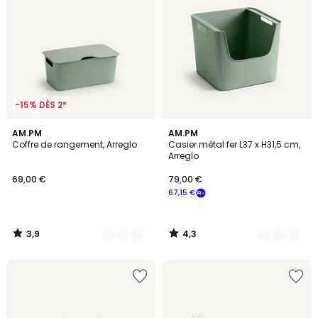
-15% DÈS 2*
3,9
4,3
5
AM.PM
5
AM.PM
/ 5
/ 5
Coffre de rangement, Arreglo
Casier métal fer L37 x H31,5 cm,
Couleurs
Couleurs
Arreglo
69,00 €
79,00 €
67,15 €
3,9
4,3
/
/
5
5