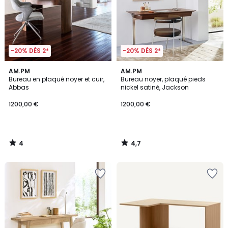
-20% DÈS 2*
-20% DÈS 2*
4
4,7
AM.PM
AM.PM
/
/ 5
Bureau en plaqué noyer et cuir,
Bureau noyer, plaqué pieds
5
Abbas
nickel satiné, Jackson
1200,00 €
1200,00 €
4
4,7
/
/
5
5