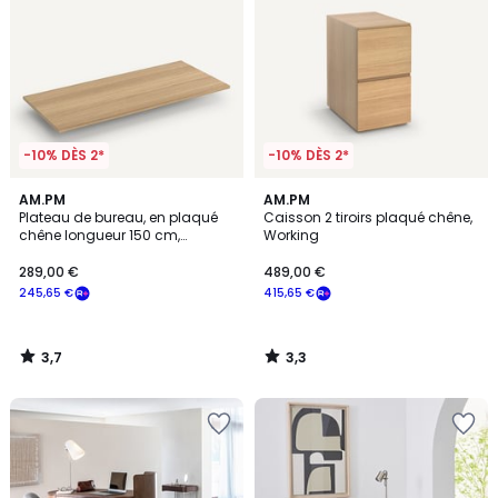
-10% DÈS 2*
-10% DÈS 2*
3,7
3,3
AM.PM
AM.PM
/ 5
/ 5
Plateau de bureau, en plaqué
Caisson 2 tiroirs plaqué chêne,
chêne longueur 150 cm,
Working
Working
289,00 €
489,00 €
245,65 €
415,65 €
3,7
3,3
/
/
5
5