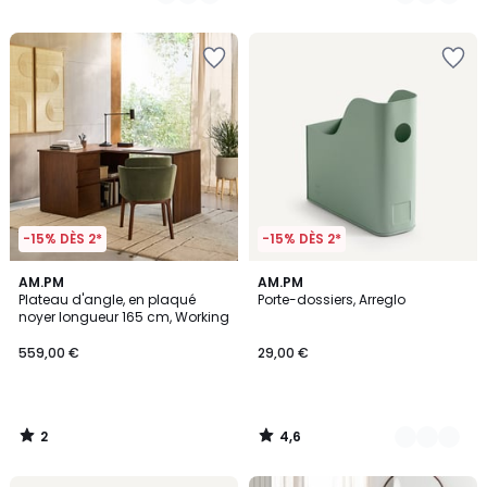
/
/
5
5
-15% DÈS 2*
-15% DÈS 2*
2
4,6
AM.PM
4
AM.PM
/
/ 5
Plateau d'angle, en plaqué
Porte-dossiers, Arreglo
Couleurs
5
noyer longueur 165 cm, Working
559,00 €
29,00 €
2
4,6
/
/
5
5