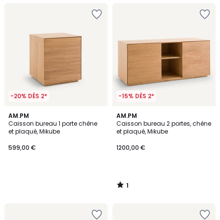
-20% DÈS 2*
-15% DÈS 2*
1
AM.PM
AM.PM
/
Caisson bureau 1 porte chêne
Caisson bureau 2 portes, chêne
5
et plaqué, Mikube
et plaqué, Mikube
599,00 €
1200,00 €
1
/
5