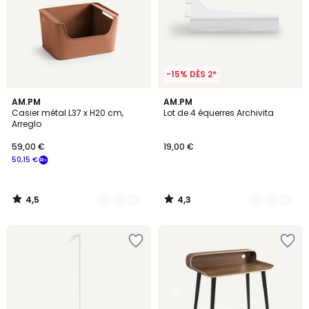
-15% DÈS 2*
4,5
4,3
4
AM.PM
2
AM.PM
/ 5
/ 5
Casier métal L37 x H20 cm,
Lot de 4 équerres Archivita
Couleurs
Couleurs
Arreglo
59,00 €
19,00 €
50,15 €
4,5
4,3
/
/
5
5