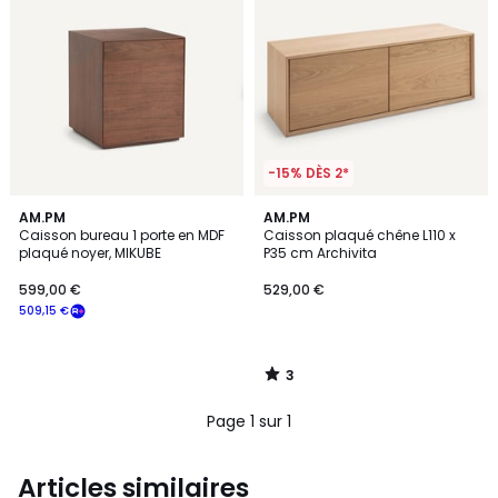
-15% DÈS 2*
3
AM.PM
AM.PM
/
Caisson bureau 1 porte en MDF
Caisson plaqué chêne L110 x
5
plaqué noyer, MIKUBE
P35 cm Archivita
599,00 €
529,00 €
509,15 €
3
/
5
Page 1 sur 1
Articles similaires