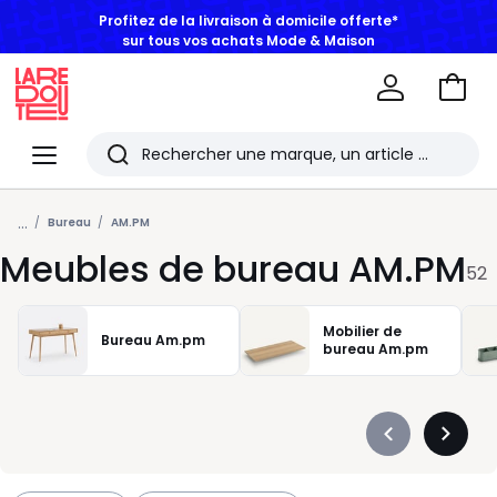
sur tous vos achats Mode & Maison
Aller
au
La
panie
Redoute
Menu
Rechercher
Les
...
derniers
Bureau
AM.PM
Meubles de bureau AM.PM
articles
52
consultés
Mobilier de
Bureau Am.pm
bureau Am.pm
Précédent
Suivan
-
-
défiler
défiler