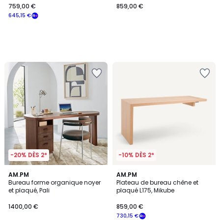
759,00 €
859,00 €
645,15 €
-20% DÈS 2*
-10% DÈS 2*
1
3
AM.PM
AM.PM
/
/
Bureau forme organique noyer
Plateau de bureau chêne et
5
5
et plaqué, Pali
plaqué L175, Mikube
1400,00 €
859,00 €
730,15 €