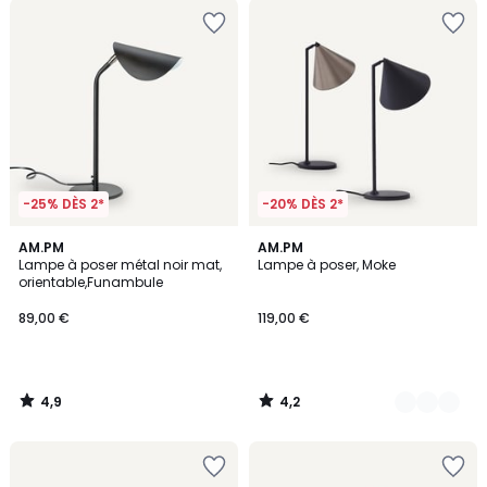
-25% DÈS 2*
-20% DÈS 2*
4,9
4,2
AM.PM
2
AM.PM
/ 5
/ 5
Lampe à poser métal noir mat,
Lampe à poser, Moke
Couleurs
orientable,Funambule
89,00 €
119,00 €
4,9
4,2
/
/
5
5