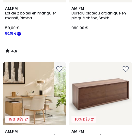
4,6
AM.PM
AM.PM
/ 5
Lot de 2 boîtes en manguier
Bureau plateau organique en
massif, Rimba
plaqué chêne, Smith
59,00 €
990,00 €
50,15 €
4,6
/
5
-15% DÈS 2*
-10% DÈS 2*
3,8
3,6
AM.PM
AM.PM