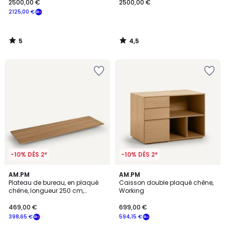
2500,00 €
2500,00 €
2125,00 €
5
4,5
/
/
5
5
-10% DÈS 2*
-10% DÈS 2*
4
2,5
AM.PM
AM.PM
/
/ 5
Plateau de bureau, en plaqué
Caisson double plaqué chêne,
5
chêne, longueur 250 cm,
Working
Working
469,00 €
699,00 €
398,65 €
594,15 €