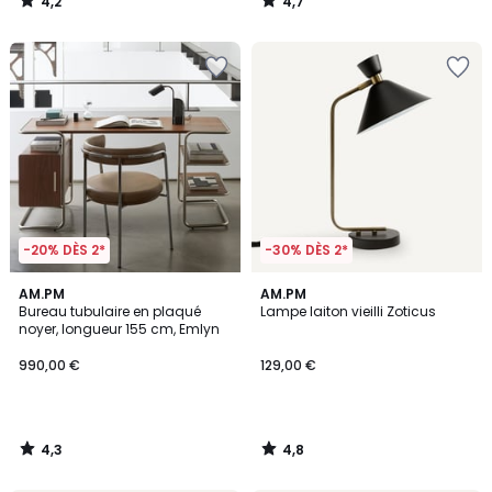
4,2
4,7
/
/
5
5
-20% DÈS 2*
-30% DÈS 2*
4,3
4,8
AM.PM
AM.PM
/ 5
/ 5
Bureau tubulaire en plaqué
Lampe laiton vieilli Zoticus
noyer, longueur 155 cm, Emlyn
990,00 €
129,00 €
4,3
4,8
/
/
5
5