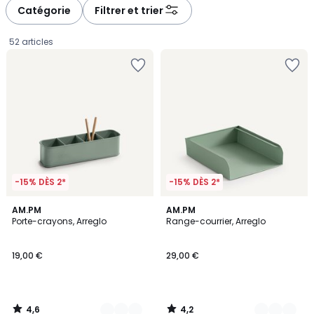
à
à
Catégorie
Filtrer et trier
gauche
droite
52 articles
-15% DÈS 2*
-15% DÈS 2*
4,6
4,2
5
AM.PM
4
AM.PM
/ 5
/ 5
Porte-crayons, Arreglo
Range-courrier, Arreglo
Couleurs
Couleurs
19,00
19,00 €
29,00 €
€.
4,6
4,2