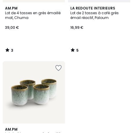
3
5
AM.PM
LA REDOUTE INTERIEURS
/
/
Lot de 4 tasses en grès émaillé
Lot de 2 tasses à café grès
5
5
mat, Chuma
émail réactif, Paloum
39,00 €
16,99 €
3
5
/
/
5
5
5
AM.PM