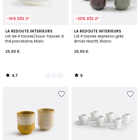
-15% DÈS 2*
-20% DÈS 2*
4,7
5
2
LA REDOUTE INTERIEURS
LA REDOUTE INTERIEURS
/ 5
/
Lot de 4 tasses/sous-tasses à
Lot 4 tasses expresso grès
Couleurs
5
thé porcelaine, Malo
émail réactif, Illiano
26,99 €
26,99 €
4,7
5
/
/
5
5