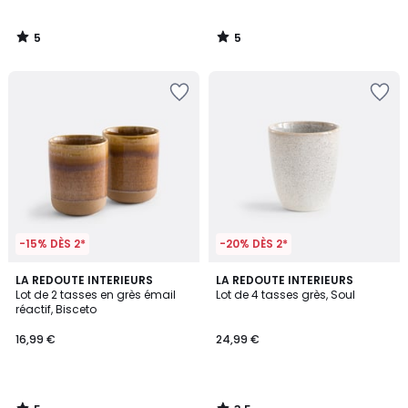
5
5
/
/
5
5
-15% DÈS 2*
-20% DÈS 2*
5
3,5
LA REDOUTE INTERIEURS
LA REDOUTE INTERIEURS
/
/ 5
Lot de 2 tasses en grès émail
Lot de 4 tasses grès, Soul
5
réactif, Bisceto
16,99 €
24,99 €