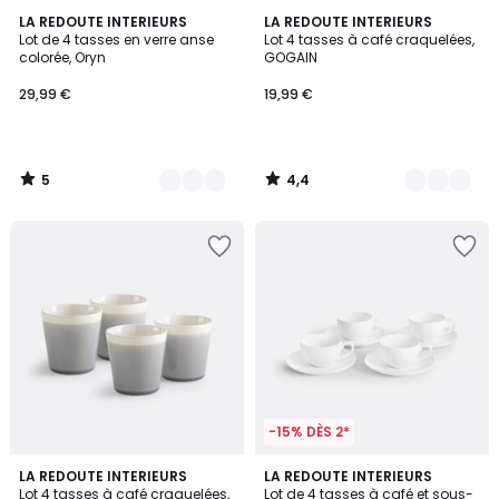
5
4,4
2
LA REDOUTE INTERIEURS
3
LA REDOUTE INTERIEURS
/
/ 5
Lot de 4 tasses en verre anse
Lot 4 tasses à café craquelées,
Couleurs
Couleurs
5
colorée, Oryn
GOGAIN
29,99 €
19,99 €
5
4,4
/
/
5
5
-15% DÈS 2*
4,4
4,1
LA REDOUTE INTERIEURS
LA REDOUTE INTERIEURS
/ 5
/ 5
Lot 4 tasses à café craquelées,
Lot de 4 tasses à café et sous-