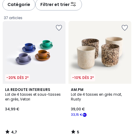
Catégorie
Filtrer et trier
37 articles
-20% DÈS 2*
-10% DÈS 2*
4,7
5
LA REDOUTE INTERIEURS
AM.PM
/ 5
/
Lot de 4 tasses et sous-tasses
Lot de 4 tasses en grès mat,
5
en grès, Vetori
Rusty
34,99
34,99 €
39,00 €
€.
33,15 €
4,7
5