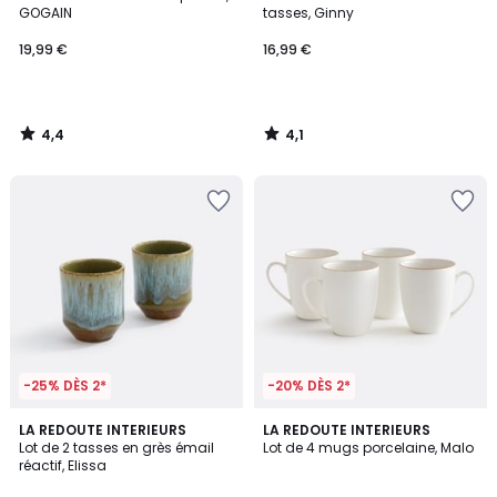
GOGAIN
tasses, Ginny
19,99 €
16,99 €
4,4
4,1
/
/
5
5
-25% DÈS 2*
-20% DÈS 2*
5
4,8
LA REDOUTE INTERIEURS
LA REDOUTE INTERIEURS
/
/ 5
Lot de 2 tasses en grès émail
Lot de 4 mugs porcelaine, Malo
5
réactif, Elissa