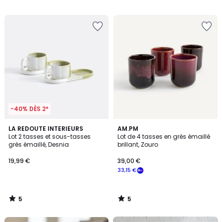
/
/
5
5
-40% DÈS 2*
5
5
LA REDOUTE INTERIEURS
AM.PM
/
/
Lot 2 tasses et sous-tasses
Lot de 4 tasses en grès émaillé
5
5
grès émaillé, Desnia
brillant, Zouro
19,99 €
39,00 €
33,15 €
5
5
/
/
5
5
FINAL