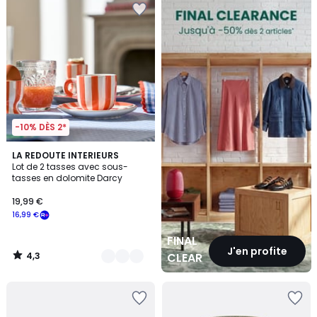
CLEARANCE
-10% DÈS 2*
4,3
3
LA REDOUTE INTERIEURS
/ 5
Lot de 2 tasses avec sous-
Couleurs
tasses en dolomite Darcy
19,99 €
16,99 €
FINAL
J'en profite
4,3
CLEARANCE
/
5