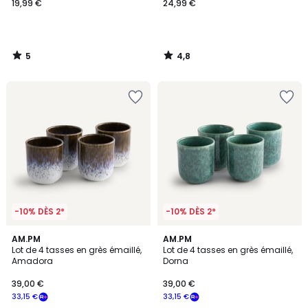
19,99 €
24,99 €
5
4,8
/
/
5
5
-10% DÈS 2*
-10% DÈS 2*
5
5
AM.PM
AM.PM
/
/
Lot de 4 tasses en grès émaillé,
Lot de 4 tasses en grès émaillé,
5
5
Amadora
Dorna
39,00 €
39,00 €
33,15 €
33,15 €