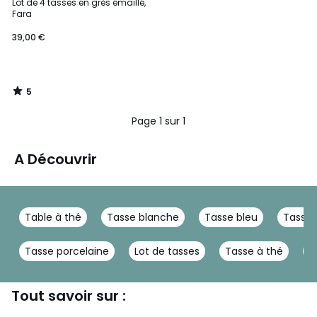
/
Lot de 4 tasses en grès émaillé,
5
Fara
39,00 €
5
/
5
Page 1 sur 1
A Découvrir
Table à thé
Tasse blanche
Tasse bleu
Tasse
Tasse porcelaine
Lot de tasses
Tasse à thé
T
Tout savoir sur :