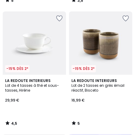
5
3,5
/
/
5
5
-15% DÈS 2*
-15% DÈS 2*
4,5
5
LA REDOUTE INTERIEURS
LA REDOUTE INTERIEURS
/ 5
/
Lot de 4 tasses à thé et sous-
Lot de 2 tasses en grès émail
5
tasses, Hirène
réactif, Bisceto
29,99 €
16,99 €
4,5
5
/
/
5
5