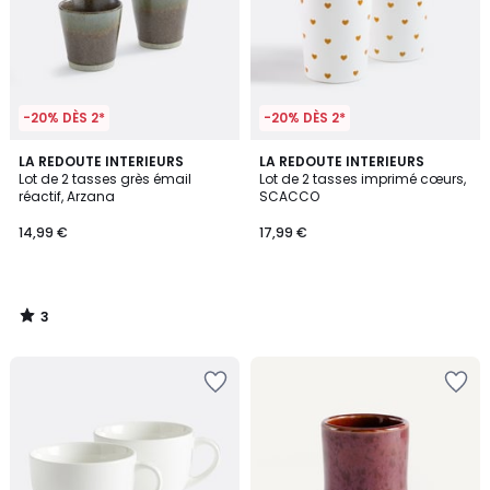
-20% DÈS 2*
-20% DÈS 2*
3
LA REDOUTE INTERIEURS
LA REDOUTE INTERIEURS
/
Lot de 2 tasses grès émail
Lot de 2 tasses imprimé cœurs,
5
réactif, Arzana
SCACCO
14,99 €
17,99 €
3
/
5