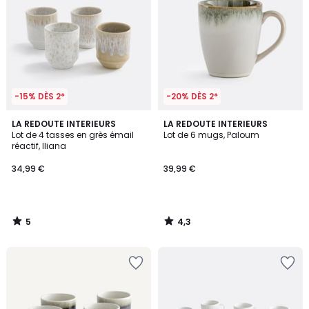
-15% DÈS 2*
-20% DÈS 2*
5
4,3
LA REDOUTE INTERIEURS
LA REDOUTE INTERIEURS
/
/ 5
Lot de 4 tasses en grès émail
Lot de 6 mugs, Paloum
5
réactif, Iliana
34,99 €
39,99 €
5
4,3
/
/
5
5