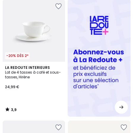
Redoute
+
-20% DÈS 2*
3,9
LA REDOUTE INTERIEURS
/ 5
Lot de 4 tasses à café et sous-
tasses, Hirène
24,99 €
3,9
/
5