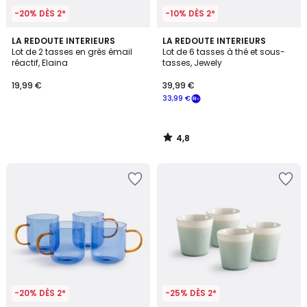
-20% DÈS 2*
-10% DÈS 2*
4,8
LA REDOUTE INTERIEURS
LA REDOUTE INTERIEURS
/ 5
Lot de 2 tasses en grès émail
Lot de 6 tasses à thé et sous-
réactif, Elaina
tasses, Jewely
19,99 €
39,99 €
33,99 €
4,8
/
5
-20% DÈS 2*
-25% DÈS 2*