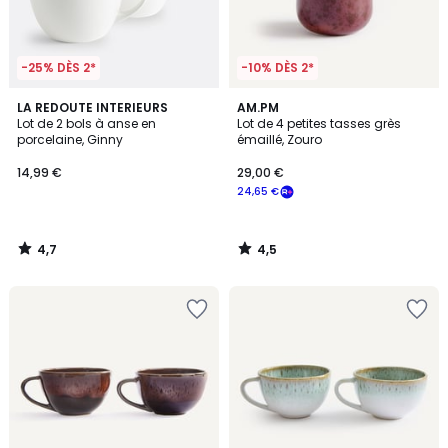
-25% DÈS 2*
-10% DÈS 2*
4,7
4,5
LA REDOUTE INTERIEURS
AM.PM
/ 5
/ 5
Lot de 2 bols à anse en
Lot de 4 petites tasses grès
porcelaine, Ginny
émaillé, Zouro
14,99 €
29,00 €
24,65 €
4,7
4,5
/
/
5
5