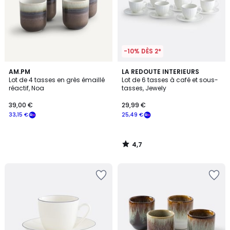
-10% DÈS 2*
4,7
AM.PM
LA REDOUTE INTERIEURS
/ 5
Lot de 4 tasses en grès émaillé
Lot de 6 tasses à café et sous-
réactif, Noa
tasses, Jewely
39,00 €
29,99 €
33,15 €
25,49 €
4,7
/
5