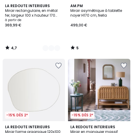
4,7
5
2
LA REDOUTE INTERIEURS
AM.PM
/ 5
/
Miroir rectangulaire, en métal
Miroir asymétrique à tablette
Couleurs
5
fer, largeur 100 x hauteur 170
noyer H170 cm, Nella
cm, IODUS
à partir de
369,99 €
499,00 €
4,7
5
/
/
5
5
-15% DÈS 2*
-15% DÈS 2*
4,8
4,1
2
LA REDOUTE INTERIEURS
LA REDOUTE INTERIEURS
/ 5
/ 5
Miroir forme organique 120x100
Miroir en manguier massif