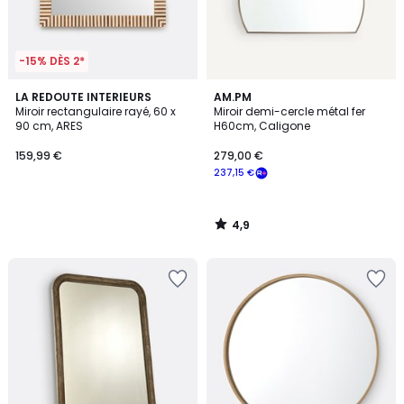
-15% DÈS 2*
4,9
LA REDOUTE INTERIEURS
AM.PM
/ 5
Miroir rectangulaire rayé, 60 x
Miroir demi-cercle métal fer
90 cm, ARES
H60cm, Caligone
159,99 €
279,00 €
237,15 €
4,9
/
5