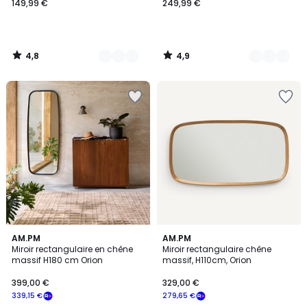
149,99 €
249,99 €
4,8
4,9
/
/
5
5
4,8
AM.PM
AM.PM
/ 5
Miroir rectangulaire en chêne
Miroir rectangulaire chêne
massif H180 cm Orion
massif, H110cm, Orion
399,00 €
329,00 €
339,15 €
279,65 €