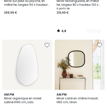
/ 5
Miroir sur pied ou psyché, en
Miroir rectangulaire, en métal
Couleurs
métal fer, largeur 50 x hauteur
fer, largeur 80 x hauteur 120 cm,
150 cm, IODUS
IODUS
à partir de
269,99 €
219,99 €
4,8
/
5
4,4
AM.PM
AM.PM
/ 5
Miroir organique en nickel
Miroir carré en chêne massif,
satiné H140 cm, Lido
H60 cm, Orion