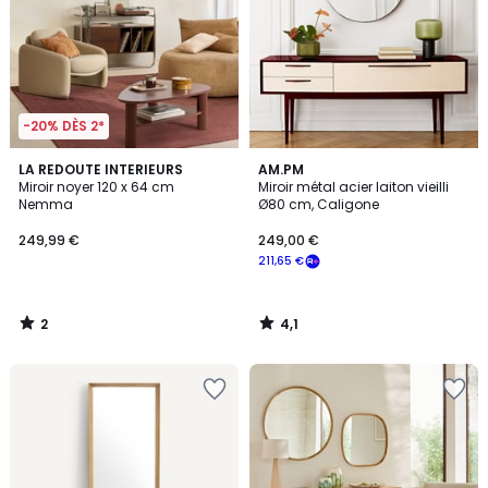
-20% DÈS 2*
2
4,1
LA REDOUTE INTERIEURS
AM.PM
/
/ 5
Miroir noyer 120 x 64 cm
Miroir métal acier laiton vieilli
5
Nemma
Ø80 cm, Caligone
249,99 €
249,00 €
211,65 €
2
4,1
/
/
5
5