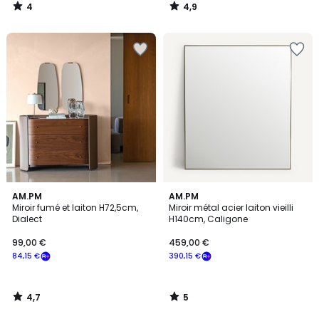
4
4,9
/
/
5
5
4,7
5
AM.PM
AM.PM
/ 5
/
Miroir fumé et laiton H72,5cm,
Miroir métal acier laiton vieilli
5
Dialect
H140cm, Caligone
99,00 €
459,00 €
84,15 €
390,15 €
4,7
5
/
/
5
5