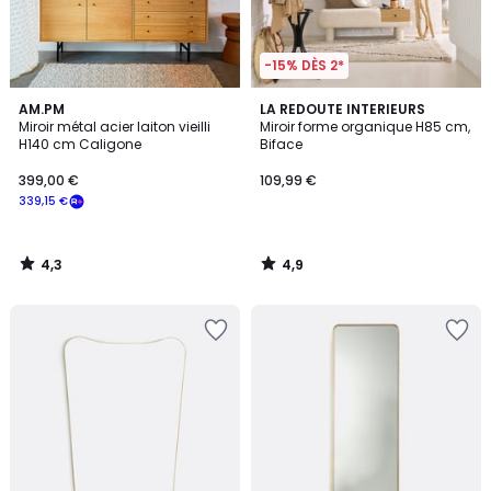
-15% DÈS 2*
4,3
4,9
AM.PM
LA REDOUTE INTERIEURS
/ 5
/ 5
Miroir métal acier laiton vieilli
Miroir forme organique H85 cm,
H140 cm Caligone
Biface
399,00 €
109,99 €
339,15 €
4,3
4,9
/
/
5
5