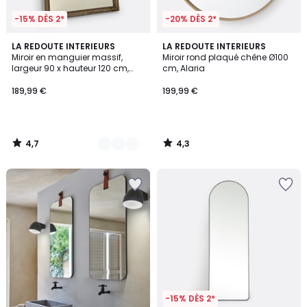
-15% DÈS 2*
-20% DÈS 2*
4,7
4,3
2
LA REDOUTE INTERIEURS
LA REDOUTE INTERIEURS
/ 5
/ 5
Miroir en manguier massif,
Miroir rond plaqué chêne Ø100
Couleurs
largeur 90 x hauteur 120 cm,
cm, Alaria
AFSAN
189,99 €
199,99 €
4,7
4,3
/
/
5
5
-15% DÈS 2*