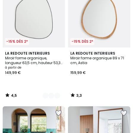
-15% DÈS 2*
-15% DÈS 2*
4,5
3,3
2
LA REDOUTE INTERIEURS
LA REDOUTE INTERIEURS
/ 5
/ 5
Miroir forme organique,
Miroir forme organique 89 x 71
Couleurs
longueur 63,5 cm, hauteur 53,3
cm, Astia
cm, ORNICA
à partir de
149,99 €
159,99 €
4,5
3,3
/
/
5
5