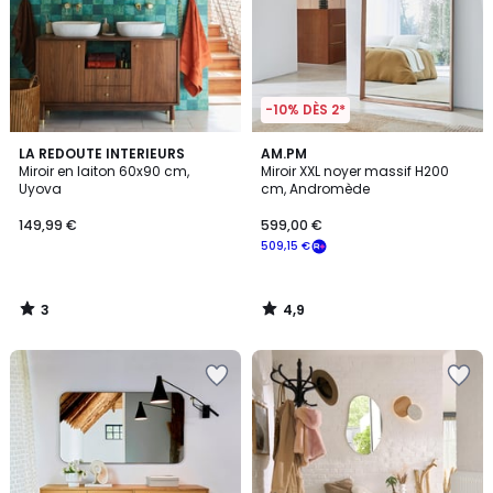
-10% DÈS 2*
3
4,9
LA REDOUTE INTERIEURS
AM.PM
/
/ 5
Miroir en laiton 60x90 cm,
Miroir XXL noyer massif H200
5
Uyova
cm, Andromède
149,99 €
599,00 €
509,15 €
3
4,9
/
/
5
5