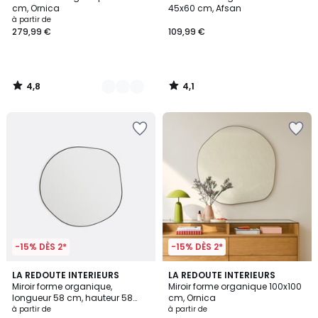
Couleurs
cm, Ornica
45x60 cm, Afsan
à partir de
279,99 €
109,99 €
4,8
4,1
/
/
5
5
-15% DÈS 2*
-15% DÈS 2*
4,8
4,9
2
LA REDOUTE INTERIEURS
2
LA REDOUTE INTERIEURS
/ 5
/ 5
Miroir forme organique,
Miroir forme organique 100x100
Couleurs
Couleurs
longueur 58 cm, hauteur 58
cm, Ornica
cm, ORNICA
à partir de
à partir de