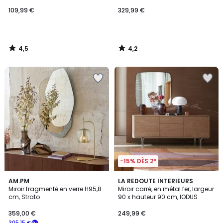
109,99 €
329,99 €
4,5
4,2
/
/
5
5
-15% DÈS 2*
4,9
4,4
AM.PM
LA REDOUTE INTERIEURS
/ 5
/ 5
Miroir fragmenté en verre H95,8
Miroir carré, en métal fer, largeur
cm, Strato
90 x hauteur 90 cm, IODUS
359,00 €
249,99 €
305,15 €