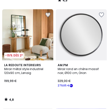
4,9
/
5
-15% DÈS 2*
4,8
LA REDOUTE INTERIEURS
AM.PM
/ 5
Miroir métal style industriel
Miroir rond en chêne massif
120x90 cm, Lenaig
noir, Ø100 cm, Orion
199,99 €
329,00 €
279,65 €
4,8
/
5