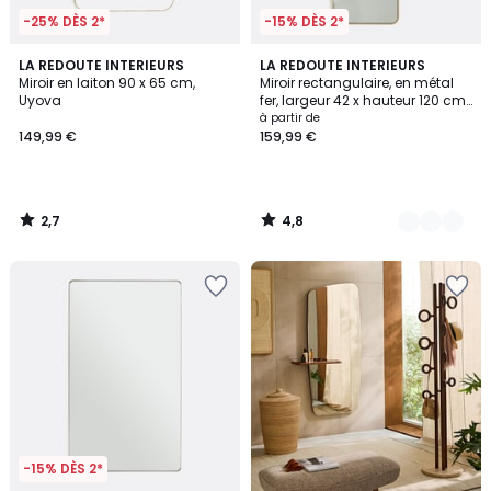
-25% DÈS 2*
-15% DÈS 2*
2,7
4,8
LA REDOUTE INTERIEURS
2
LA REDOUTE INTERIEURS
/ 5
/ 5
Miroir en laiton 90 x 65 cm,
Miroir rectangulaire, en métal
Couleurs
Uyova
fer, largeur 42 x hauteur 120 cm,
IODUS
à partir de
149,99 €
159,99 €
2,7
4,8
/
/
5
5
-15% DÈS 2*