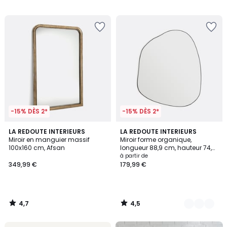
/
/
5
5
-15% DÈS 2*
-15% DÈS 2*
4,7
4,5
LA REDOUTE INTERIEURS
2
LA REDOUTE INTERIEURS
/ 5
/ 5
Miroir en manguier massif
Miroir forme organique,
Couleurs
100x160 cm, Afsan
longueur 88,9 cm, hauteur 74,6
cm, ORNICA
à partir de
349,99 €
179,99 €
4,7
4,5
/
/
5
5
FINAL