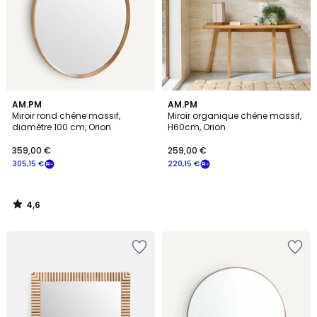
4,6
AM.PM
AM.PM
/ 5
Miroir rond chêne massif,
Miroir organique chêne massif,
diamètre 100 cm, Orion
H60cm, Orion
359,00 €
259,00 €
305,15 €
220,15 €
4,6
/
5