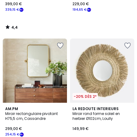
399,00 €
229,00 €
339,15 €
194,65 €
4,4
/
5
-20% DÈS 2*
4,2
4,5
AM.PM
LA REDOUTE INTERIEURS
/ 5
/ 5
Miroir rectangulaire pivotant
Miroir rond forme soleil en
H75,5 cm, Cassandre
herbier Ø102cm, Loully
299,00 €
149,99 €
254,15 €