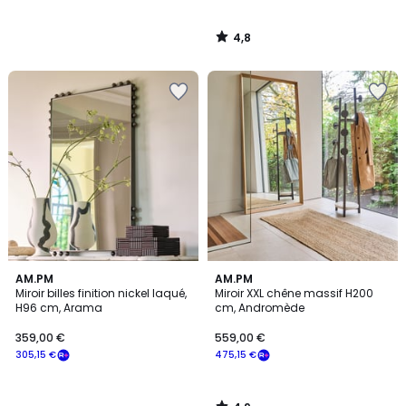
4,8
/
5
4,9
AM.PM
AM.PM
/ 5
Miroir billes finition nickel laqué,
Miroir XXL chêne massif H200
H96 cm, Arama
cm, Andromède
359,00 €
559,00 €
305,15 €
475,15 €