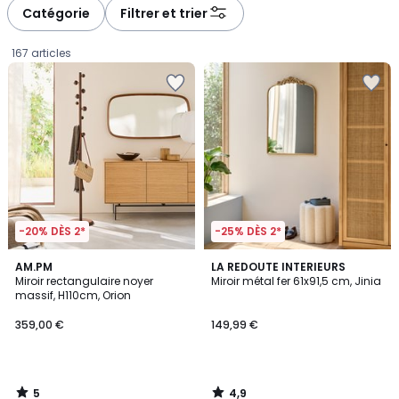
à
à
Catégorie
Filtrer et trier
gauche
droite
167 articles
-20% DÈS 2*
-25% DÈS 2*
5
4,9
AM.PM
LA REDOUTE INTERIEURS
/
/ 5
Miroir rectangulaire noyer
Miroir métal fer 61x91,5 cm, Jinia
5
massif, H110cm, Orion
359,00
359,00 €
149,99 €
€.
5
4,9