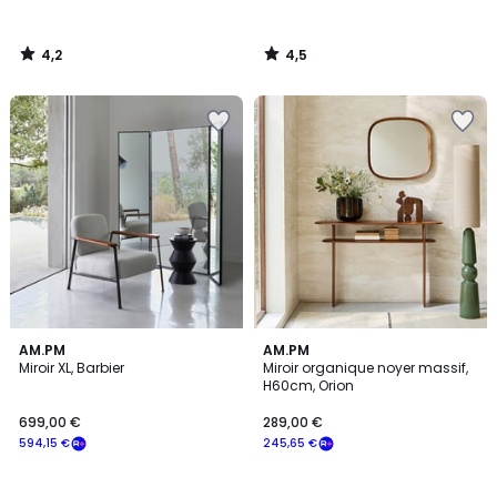
4,2
4,5
/
/
5
5
4
4,9
AM.PM
AM.PM
/
/ 5
Miroir XL, Barbier
Miroir organique noyer massif,
5
H60cm, Orion
699,00 €
289,00 €
594,15 €
245,65 €