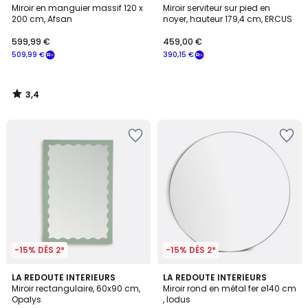
/ 5
Miroir en manguier massif 120 x
Miroir serviteur sur pied en
200 cm, Afsan
noyer, hauteur 179,4 cm, ERCUS
599,99 €
459,00 €
509,99 €
390,15 €
3,4
/
5
-15% DÈS 2*
-15% DÈS 2*
4,5
4,2
LA REDOUTE INTERIEURS
LA REDOUTE INTERIEURS
/ 5
/ 5
Miroir rectangulaire, 60x90 cm,
Miroir rond en métal fer ø140 cm
Opalys
, Iodus