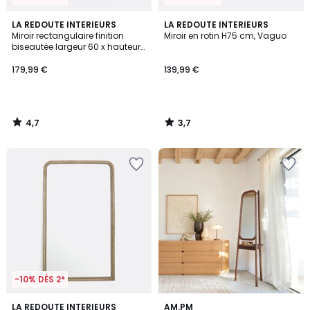
4,7
3,7
LA REDOUTE INTERIEURS
LA REDOUTE INTERIEURS
/ 5
/ 5
Miroir rectangulaire finition
Miroir en rotin H75 cm, Vaguo
biseautée largeur 60 x hauteur
90 cm, Andella
179,99 €
139,99 €
4,7
3,7
/
/
5
5
-10% DÈS 2*
3,4
LA REDOUTE INTERIEURS
AM.PM