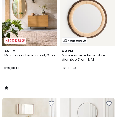
Nouveauté
-30% DÈS 2*
5
AM.PM
AM.PM
/
Miroir ovale chêne massif, Orion
Miroir rond en rotin bicolore,
5
diamètre 91 cm, MAE
329,00 €
329,00 €
5
/
5