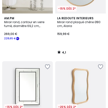
-15% DÈS 2*
4,1
AM.PM
LA REDOUTE INTERIEURS
/ 5
Miroir rond, contour en verre
Miroir rond plaqué chêne Ø80
fumé, diamètre 69,2 cm,
cm, Alaria
ONDYNE
269,00 €
159,99 €
228,65 €
4,1
/
5
-15% DÈS 2*
-25% DÈS 2*