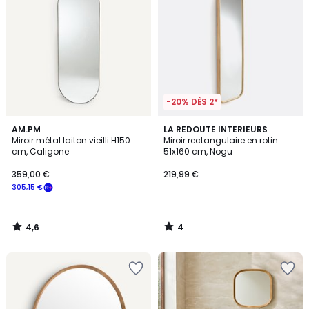
-20% DÈS 2*
4,6
4
AM.PM
LA REDOUTE INTERIEURS
/ 5
/
Miroir métal laiton vieilli H150
Miroir rectangulaire en rotin
5
cm, Caligone
51x160 cm, Nogu
359,00 €
219,99 €
305,15 €
4,6
4
/
/
5
5