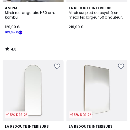
4,8
AM.PM
LA REDOUTE INTERIEURS
/ 5
Miroir rectangulaire H80 cm,
Miroir sur pied ou psyché, en
Kombu
métal fer, largeur 50 x hauteur
150 cm, IODUS
129,00 €
219,99 €
109,65 €
4,8
/
5
-15% DÈS 2*
-15% DÈS 2*
4,8
LA REDOUTE INTERIEURS
2
LA REDOUTE INTERIEURS