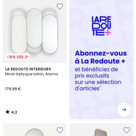
Redoute
+
-15% DÈS 2*
4,2
LA REDOUTE INTERIEURS
/ 5
Miroir triptyque laiton, Alama
179,99 €
4,2
/
5