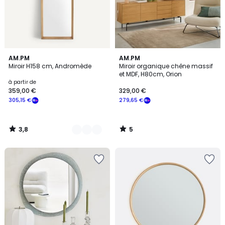
3,8
5
2
AM.PM
AM.PM
/ 5
/
Miroir H158 cm, Andromède
Miroir organique chêne massif
Couleurs
5
et MDF, H80cm, Orion
à partir de
359,00 €
329,00 €
305,15 €
279,65 €
3,8
5
/
/
5
5