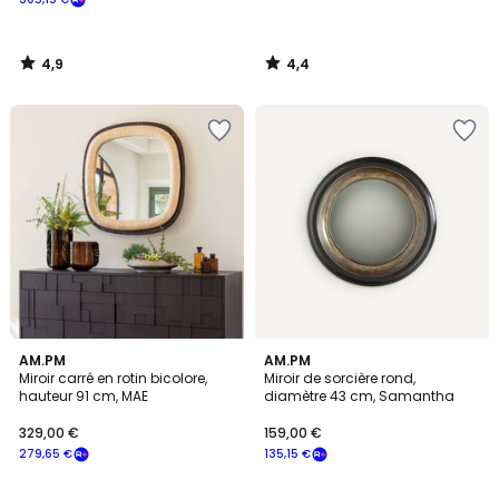
4,9
4,4
/
/
5
5
4,2
AM.PM
AM.PM
/ 5
Miroir carré en rotin bicolore,
Miroir de sorcière rond,
hauteur 91 cm, MAE
diamètre 43 cm, Samantha
329,00 €
159,00 €
279,65 €
135,15 €