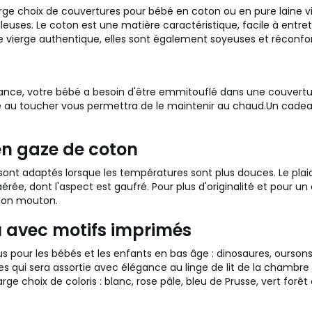
rge choix de couvertures pour bébé en coton ou en pure laine v
euses. Le coton est une matière caractéristique, facile à entret
e vierge authentique, elles sont également soyeuses et réconfo
ance, votre bébé a besoin d'être emmitouflé dans une couvertur
 au toucher vous permettra de le maintenir au chaud.
Un cadeau
en gaze de coton
ont adaptés lorsque les températures sont plus douces. Le plaid 
aérée, dont l'aspect est gaufré. Pour plus d'originalité et pour 
tion mouton.
u avec motifs imprimés
s pour les bébés et les enfants en bas âge : dinosaures, ourson
ées qui sera assortie avec élégance au linge de lit de la chambre
rge choix de coloris : blanc, rose pâle, bleu de Prusse, vert forê