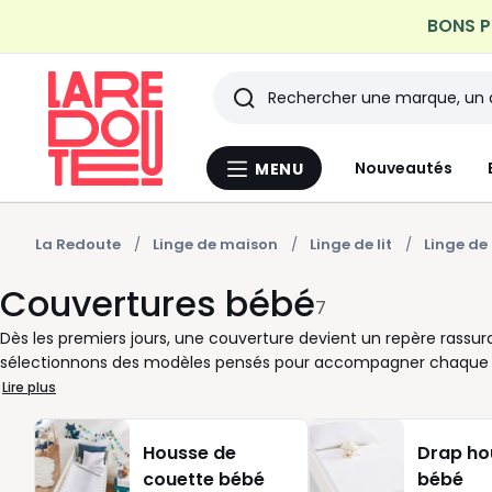
Profitez de la livraiso
Rechercher
Les
Nouveautés
MENU
Menu
derniers
La
Redoute
articles
La Redoute
Linge de maison
Linge de lit
Linge de 
Couvertures bébé
consultés
7
Dès les premiers jours, une couverture devient un repère rassur
sélectionnons des modèles pensés pour accompagner chaque mom
ou les sorties improvisées. Vous gagnez en simplicité, votre enf
Lire plus
vous pouvez choisir une couverture légère en mousseline ou en j
enveloppant quand la recherche de chaleur se fait sentir. Le co
Housse de
Drap ho
quotidien. Chaque détail compte : la douceur au contact de la p
couette bébé
bébé
s’enchaînent. Nos couvertures trouvent naturellement leur plac