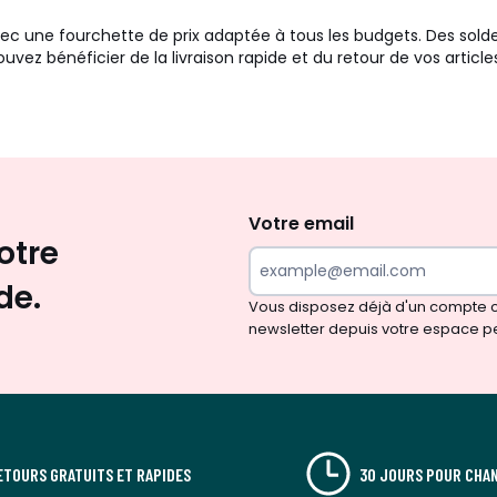
vec une fourchette de prix adaptée à tous les budgets. Des sol
ez bénéficier de la livraison rapide et du retour de vos articles
Envie
d'inspirations
et
Votre email
otre
de
surprises?
de.
Vous disposez déjà d'un compte cl
newsletter depuis votre espace p
ETOURS GRATUITS ET RAPIDES
30 JOURS POUR CHAN