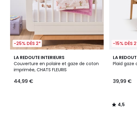
-25% DÈS 2*
-15% DÈS 2
5
4,5
LA REDOUTE INTERIEURS
LA REDOUT
Couleurs
/ 5
Couverture en polaire et gaze de coton
Plaid gaze
imprimée, CHATS FLEURIS
44,99 €
39,99 €
4,5
/
5