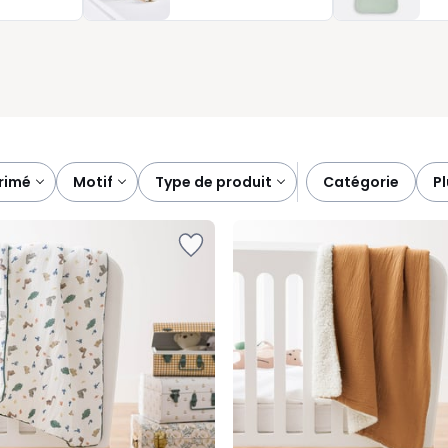
et accompagne bébé jour après jour, sans complication inutile.
rimé
motif
type de produit
catégorie
p