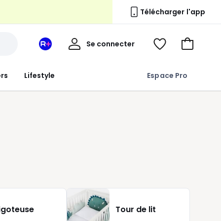
Télécharger l'app
n
Mon
Se connecter
Mon
Voir
Aller
compte
espace
ma
au
La
wishlist
panier
ers
Lifestyle
Espace Pro
Redoute
+
,
igoteuse
Tour de lit