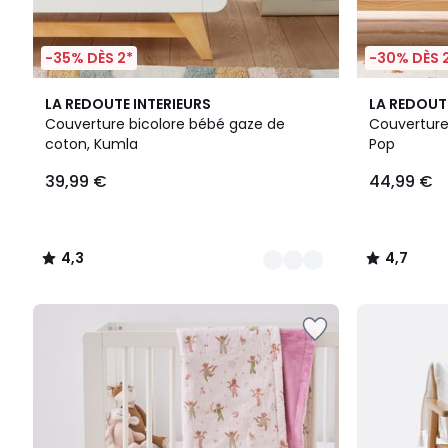
-35% DÈS 2*
-30% DÈS 
2
4,3
4,7
LA REDOUTE INTERIEURS
LA REDOUT
Couleurs
/ 5
/ 5
Couverture bicolore bébé gaze de
Couverture
coton, Kumla
Pop
39,99
39,99 €
44,99 €
€.
4,3
4,7
/
/
5
5