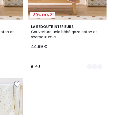
-30% DÈS 2*
5
4,1
LA REDOUTE INTERIEURS
Couleurs
/ 5
coton et
Couverture unie bébé gaze coton et
sherpa Kumla
44,99 €
4,1
/
5