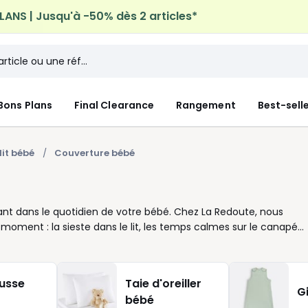
n à domicile offerte*
sur tous vos achats Mode & Maiso
Bons Plans
Final Clearance
Rangement
Best-sell
lit bébé
Couverture bébé
ant dans le quotidien de votre bébé. Chez La Redoute, nous
ent : la sieste dans le lit, les temps calmes sur le canapé
ant profite d’une vraie sensation de confort. Selon vos habitudes
ersey pour les intérieurs tempérés, ou un plaid plus
ton séduit par son toucher agréable et sa facilité d’usage au
usse
Taie d'oreiller
eau, la tenue dans le temps, la praticité quand les journées
G
bébé
e sur une liste de naissance ou comme cadeau utile, facile à