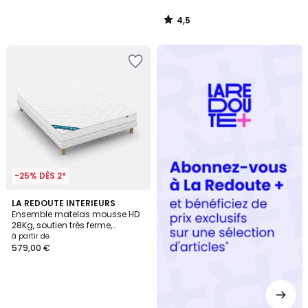
4,5
/
5
Redoute
+
-25% DÈS 2*
LA REDOUTE INTERIEURS
Ensemble matelas mousse HD
28Kg, soutien très ferme,
accueil moelleux + sommier
à partir de
579,00 €