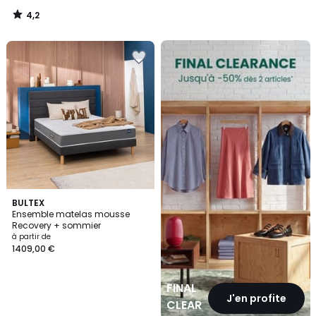
4,2
/
5
FINAL
CLEARANCE
BULTEX
Ensemble matelas mousse
Recovery + sommier
à partir de
1409,00 €
FINAL
J'en profite
CLEARANCE