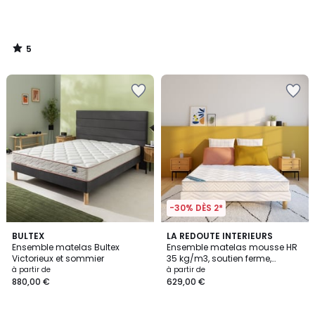
5
/
5
-30% DÈS 2*
4,5
BULTEX
LA REDOUTE INTERIEURS
/ 5
Ensemble matelas Bultex
Ensemble matelas mousse HR
Victorieux et sommier
35 kg/m3, soutien ferme,
accueil moelleux + sommier
à partir de
à partir de
880,00 €
629,00 €