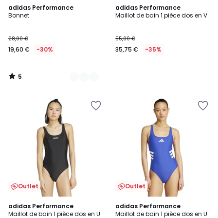
5
2
adidas Performance
adidas Performance
/
Bonnet
Maillot de bain 1 pièce dos en V
Couleurs
5
28,00 €
55,00 €
19,60 €
-30%
35,75 €
-35%
5
/
5
Outlet
Outlet
adidas Performance
adidas Performance
Maillot de bain 1 pièce dos en U
Maillot de bain 1 pièce dos en U