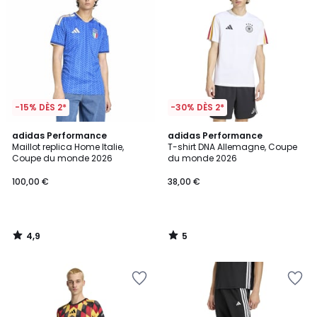
-15% DÈS 2*
-30% DÈS 2*
4,9
5
adidas Performance
adidas Performance
/ 5
/
Maillot replica Home Italie,
T-shirt DNA Allemagne, Coupe
5
Coupe du monde 2026
du monde 2026
100,00 €
38,00 €
4,9
5
/
/
5
5