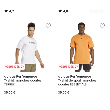
4,7
4,8
/
/
5
5
-30% DÈS 2*
-30% DÈS 2*
4,5
4,8
adidas Performance
adidas Performance
/ 5
/ 5
T-shirt manches courtes
T-shirt de sport manches
TERREX
courtes ESSENTIALS
35,00 €
35,00 €