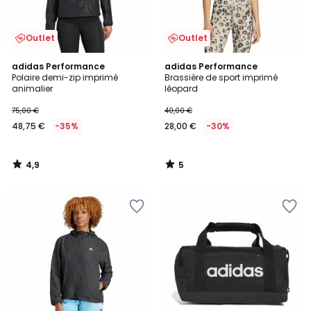
Outlet
Outlet
4,9
5
adidas Performance
adidas Performance
/ 5
/
Polaire demi-zip imprimé
Brassière de sport imprimé
5
animalier
léopard
75,00 €
40,00 €
48,75 €
-35%
28,00 €
-30%
4,9
5
/
/
5
5