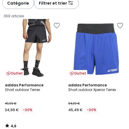
Catégorie
Filtrer et trier
369 articles
Outlet
Outlet
4,6
adidas Performance
adidas Performance
/ 5
Short outdoor Terrex
Short outdoor Xperior Terrex
34,99
49,99 €
64,99 €
€
34,99 €
-30%
45,49 €
-30%
au
lieu
de
4,6
49,99
/