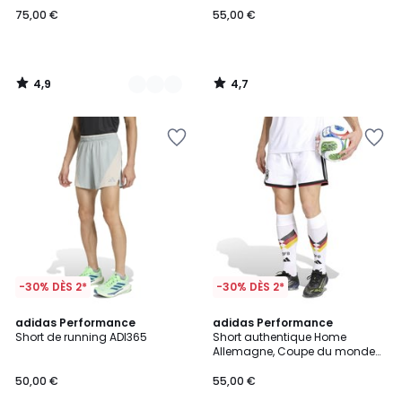
75,00 €
55,00 €
4,9
4,7
/
/
5
5
-30% DÈS 2*
-30% DÈS 2*
4,4
4,9
adidas Performance
adidas Performance
/ 5
/ 5
Short de running ADI365
Short authentique Home
Allemagne, Coupe du monde
2026
50,00 €
55,00 €