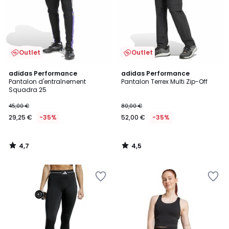
Outlet
Outlet
4,7
4,5
adidas Performance
adidas Performance
/ 5
/ 5
Pantalon d'entraînement
Pantalon Terrex Multi Zip-Off
Squadra 25
45,00 €
80,00 €
29,25 €
-35%
52,00 €
-35%
4,7
4,5
/
/
5
5