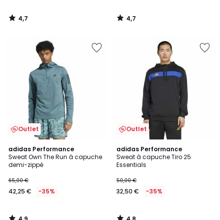
4,7
4,7
/
/
5
5
Outlet
Outlet
4,9
4,8
adidas Performance
adidas Performance
/ 5
/ 5
Sweat Own The Run à capuche
Sweat à capuche Tiro 25
demi-zippé
Essentials
65,00 €
50,00 €
42,25 €
-35%
32,50 €
-35%
4,9
4,8