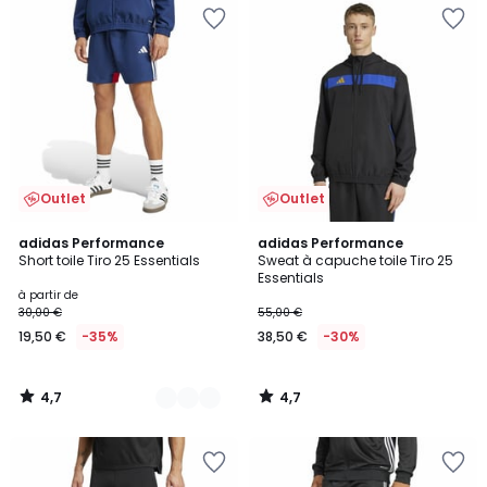
Outlet
Outlet
4,7
4,7
2
adidas Performance
adidas Performance
/ 5
/ 5
Short toile Tiro 25 Essentials
Sweat à capuche toile Tiro 25
Couleurs
Essentials
à partir de
30,00 €
55,00 €
19,50 €
-35%
38,50 €
-30%
4,7
4,7
/
/
5
5