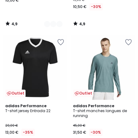
15,00 €
10,50 €
-30%
4,9
4,9
/
/
5
5
Outlet
Outlet
4,7
4,7
adidas Performance
adidas Performance
/ 5
/ 5
T-shirt jersey Entrada 22
T-shirt manches longues de
running
20,00 €
45,00 €
13,00 €
-35%
31,50 €
-30%