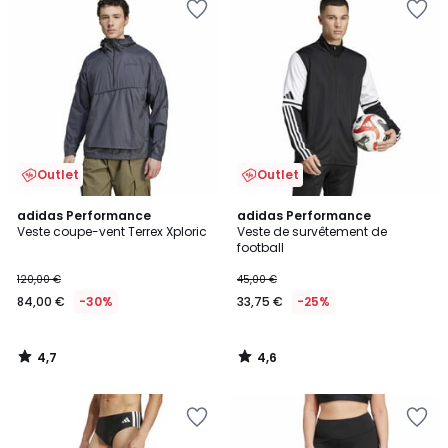
Outlet
Outlet
4,7
4,6
adidas Performance
adidas Performance
/ 5
/ 5
Veste coupe-vent Terrex Xploric
Veste de survêtement de
football
120,00 €
45,00 €
84,00 €
-30%
33,75 €
-25%
4,7
4,6
/
/
5
5