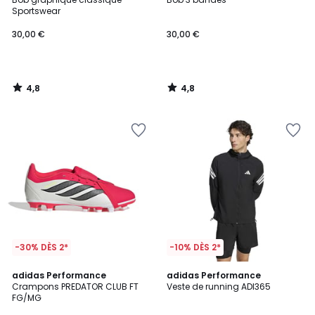
Sportswear
30,00 €
30,00 €
4,8
4,8
/
/
5
5
-30% DÈS 2*
-10% DÈS 2*
4,9
4,8
adidas Performance
2
adidas Performance
/ 5
/ 5
Crampons PREDATOR CLUB FT
Veste de running ADI365
Couleurs
FG/MG