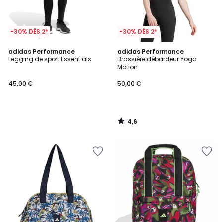
-30% DÈS 2*
-30% DÈS 2*
4,6
adidas Performance
adidas Performance
/ 5
Legging de sport Essentials
Brassière débardeur Yoga
Motion
45,00 €
50,00 €
4,6
/
5