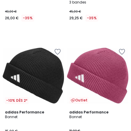
3 bandes
40,00 €
45,00 €
26,00 €
-35%
29,25 €
-35%
Outlet
-10% DÈS 2*
4,9
4,9
2
adidas Performance
adidas Performance
/ 5
/ 5
Bonnet
Bonnet
Couleurs
15,00 €