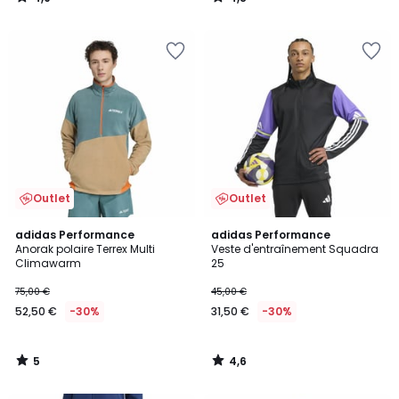
/
/
5
5
Outlet
Outlet
5
4,6
adidas Performance
adidas Performance
/
/ 5
Anorak polaire Terrex Multi
Veste d'entraînement Squadra
5
Climawarm
25
75,00 €
45,00 €
52,50 €
-30%
31,50 €
-30%
5
4,6
/
/
5
5