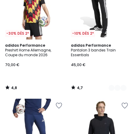
-30% DÈS 2*
-10% DÈS 2*
4,8
4,7
adidas Performance
2
adidas Performance
/ 5
/ 5
Preshirt Home Allemagne,
Pantalon 3 bandes Train
Couleurs
Coupe du monde 2026
Essentials
70,00 €
45,00 €
4,8
4,7
/
/
5
5