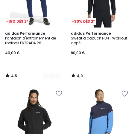
-15% DÈS 2*
-30% DÈS 2*
4,5
4,9
2
adidas Performance
adidas Performance
/ 5
/ 5
Pantalon d'entraînement de
Sweat à capuche D4T Workout
Couleurs
football ENTRADA 26
zippé
40,00 €
80,00 €
4,5
4,9
/
/
5
5