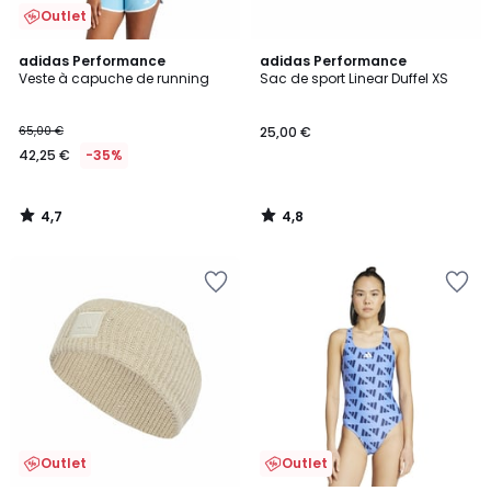
Outlet
4,7
4,8
adidas Performance
adidas Performance
/ 5
/ 5
Veste à capuche de running
Sac de sport Linear Duffel XS
65,00 €
25,00 €
42,25 €
-35%
4,7
4,8
/
/
5
5
Outlet
Outlet