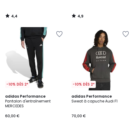
4,4
4,9
/
/
5
5
-10% DÈS 2*
-10% DÈS 2*
4,8
4,8
adidas Performance
adidas Performance
/ 5
/ 5
Pantalon d'entraînement
Sweat à capuche Audi F1
MERCEDES
60,00 €
70,00 €