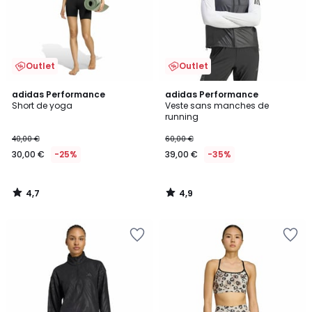
Outlet
Outlet
4,7
4,9
adidas Performance
adidas Performance
/ 5
/ 5
Short de yoga
Veste sans manches de
running
40,00 €
60,00 €
30,00 €
-25%
39,00 €
-35%
4,7
4,9
/
/
5
5