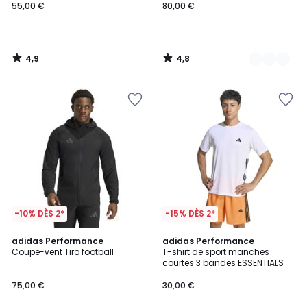
55,00 €
80,00 €
4,9
4,8
/
/
5
5
-10% DÈS 2*
-15% DÈS 2*
4,7
4,8
adidas Performance
2
adidas Performance
/ 5
/ 5
Coupe-vent Tiro football
T-shirt de sport manches
Couleurs
courtes 3 bandes ESSENTIALS
75,00 €
30,00 €