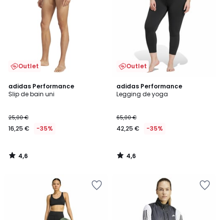
Outlet
Outlet
4,6
4,6
adidas Performance
adidas Performance
/ 5
/ 5
Slip de bain uni
Legging de yoga
25,00 €
65,00 €
16,25 €
-35%
42,25 €
-35%
4,6
4,6
/
/
5
5