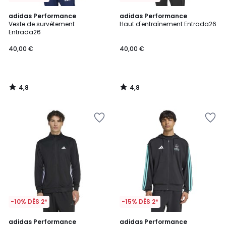
4,8
4,8
adidas Performance
adidas Performance
/ 5
/ 5
Veste de survêtement
Haut d'entraînement Entrada26
Entrada26
40,00 €
40,00 €
4,8
4,8
/
/
5
5
-10% DÈS 2*
-15% DÈS 2*
4,8
2
adidas Performance
adidas Performance