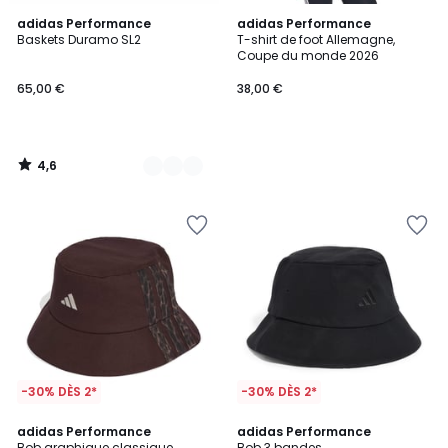
4,6
2
adidas Performance
adidas Performance
/ 5
Baskets Duramo SL2
T-shirt de foot Allemagne,
Couleurs
Coupe du monde 2026
65,00 €
38,00 €
4,6
/
5
-30% DÈS 2*
-30% DÈS 2*
4,8
4,8
adidas Performance
adidas Performance
/ 5
/ 5
Bob graphique classique
Bob 3 bandes