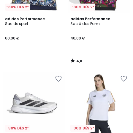
-30% DÈS 2*
-30% DÈS 2*
4,8
adidas Performance
adidas Performance
/ 5
Sac de sport
Sac à dos Farm
60,00 €
40,00 €
4,8
/
5
-30% DÈS 2*
-30% DÈS 2*