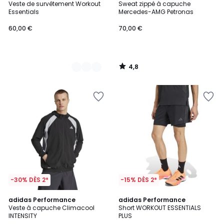
/ 5
Veste de survêtement Workout
Sweat zippé à capuche
Couleurs
Essentials
Mercedes-AMG Petronas
60,00 €
70,00 €
4,8
/
5
-30% DÈS 2*
-15% DÈS 2*
4,9
4,7
2
adidas Performance
adidas Performance
/ 5
/ 5
Veste à capuche Climacool
Short WORKOUT ESSENTIALS
Couleurs
INTENSITY
PLUS