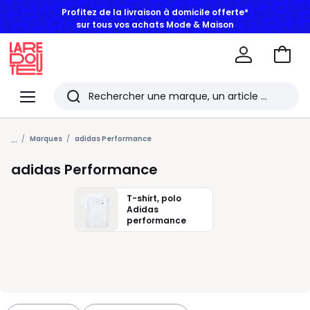
BONS PLANS | Jusqu'à -50% dès 2 articles*
Aller
au
La
panie
Redoute
Menu
Rechercher
Les
...
derniers
Marques
adidas Performance
articles
adidas Performance
consultés
T-shirt, polo
Adidas
performance