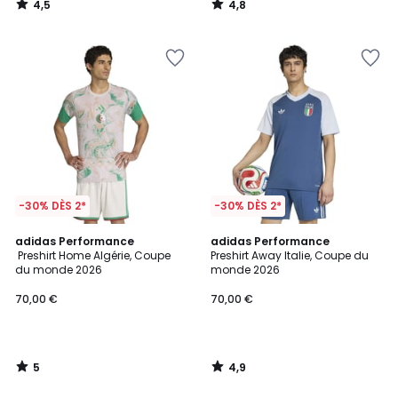
4,5
4,8
/
/
5
5
-30% DÈS 2*
-30% DÈS 2*
5
4,9
adidas Performance
adidas Performance
/
/ 5
Preshirt Home Algérie, Coupe
Preshirt Away Italie, Coupe du
5
du monde 2026
monde 2026
70,00 €
70,00 €
5
4,9
/
/
5
5