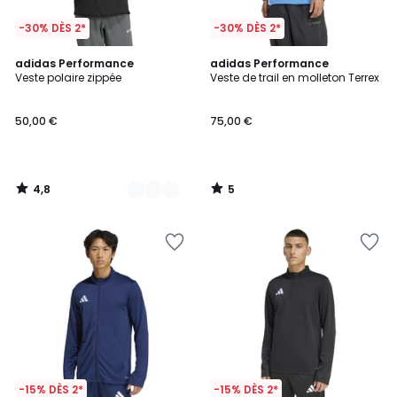
-30% DÈS 2*
-30% DÈS 2*
4,8
5
2
adidas Performance
adidas Performance
/ 5
/
Veste polaire zippée
Veste de trail en molleton Terrex
Couleurs
5
50,00 €
75,00 €
4,8
5
/
/
5
5
-15% DÈS 2*
-15% DÈS 2*