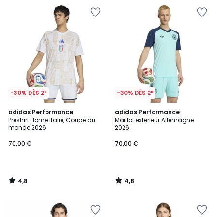
-30% DÈS 2*
-30% DÈS 2*
4,8
4,8
adidas Performance
adidas Performance
/ 5
/ 5
Preshirt Home Italie, Coupe du
Maillot extérieur Allemagne
monde 2026
2026
70,00 €
70,00 €
4,8
4,8
/
/
5
5