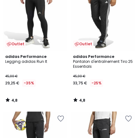
Outlet
Outlet
4,8
4,8
adidas Performance
adidas Performance
/ 5
/ 5
Legging adidas Run It
Pantalon d'entraînement Tiro 25
Essentials
45,00 €
45,00 €
29,25 €
-35%
33,75 €
-25%
4,8
4,8
/
/
5
5