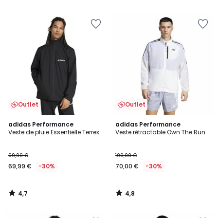
5
€
30%
de
réduction
appliquée.
Outlet
Outlet
4,7
4,8
adidas Performance
adidas Performance
/ 5
/ 5
Veste de pluie Essentielle Terrex
Veste rétractable Own The Run
99,99 €
100,00 €
69,99 €
-30%
70,00 €
-30%
4,7
4,8
/
/
5
5