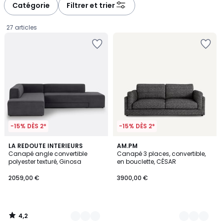
à
à
Catégorie
Filtrer et trier
gauche
droite
27 articles
-15% DÈS 2*
-15% DÈS 2*
4,2
3
LA REDOUTE INTERIEURS
3
AM.PM
/ 5
Canapé angle convertible
Canapé 3 places, convertible,
Couleurs
Couleurs
polyester texturé, Ginosa
en bouclette, CÉSAR
2059,00
2059,00 €
3900,00 €
€.
4,2
/