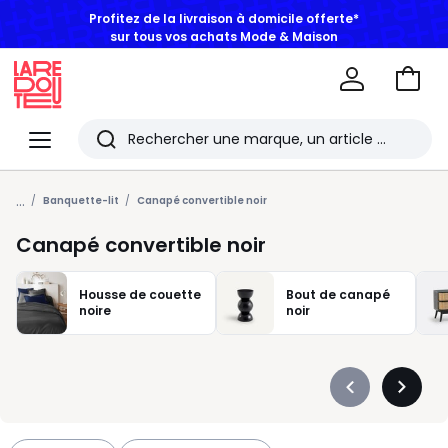
Profitez de la livraison à domicile offerte*
sur tous vos achats Mode & Maison
Aller
au
La
panie
Redoute
Menu
Rechercher
Les
...
derniers
Banquette-lit
Canapé convertible noir
articles
Canapé convertible noir
consultés
Housse de couette
Bout de canapé
noire
noir
Précédent
Suivan
-
-
défiler
défiler