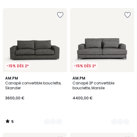
5
-15% DÈS 2*
-15% DÈS 2*
5
3
AM.PM
3
AM.PM
/
Canapé convertible bouclette,
Canapé 3P convertible
Couleurs
Couleurs
5
Skander
bouclette, Marsile
3600,00 €
4400,00 €
5
/
5