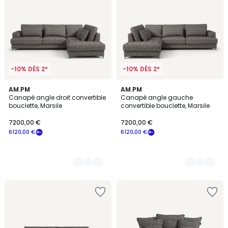
-10% DÈS 2*
-10% DÈS 2*
3
AM.PM
3
AM.PM
Canapé angle droit convertible
Canapé angle gauche
Couleurs
Couleurs
bouclette, Marsile
convertible bouclette, Marsile
7200,00 €
7200,00 €
6120,00 €
6120,00 €