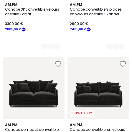
8
AM.PM
8
AM.PM
Canapé 3P convertible velours
Canapé convertible 3 places,
Couleurs
Couleurs
chenille, Edgar
en velours chenille, Skander
3300,00 €
2900,00 €
2805,00 €
2465,00 €
-10% DÈS 2*
8
AM.PM
8
AM.PM
Canapé compact convertible,
Canapé convertible, en velours
Couleurs
Couleurs