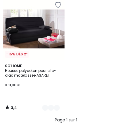
-15% DÈS 2*
3,4
3
SO'HOME
/ 5
Housse polycoton pour clic-
Couleurs
clac matelassée ASARET
109,00 €
3,4
/
5
Page 1 sur 1