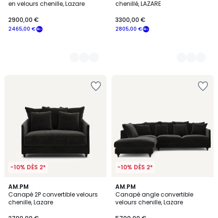
en velours chenille, Lazare
chenillé, LAZARE
2900,00 €
3300,00 €
2465,00 €
2805,00 €
-10% DÈS 2*
-10% DÈS 2*
8
AM.PM
8
AM.PM
Canapé 2P convertible velours
Canapé angle convertible
Couleurs
Couleurs
chenille, Lazare
velours chenille, Lazare