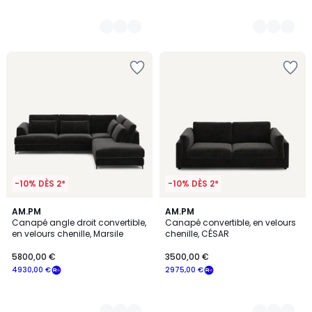
-10% DÈS 2*
-10% DÈS 2*
8
AM.PM
8
AM.PM
Canapé angle droit convertible,
Canapé convertible, en velours
Couleurs
Couleurs
en velours chenille, Marsile
chenille, CÉSAR
5800,00 €
3500,00 €
4930,00 €
2975,00 €