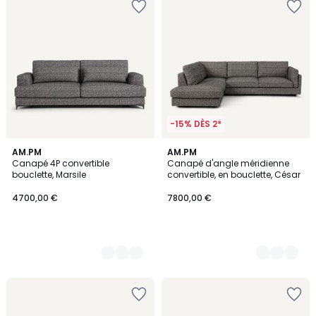
-15% DÈS 2*
3
AM.PM
3
AM.PM
Canapé 4P convertible
Canapé d'angle méridienne
Couleurs
Couleurs
bouclette, Marsile
convertible, en bouclette, César
4700,00 €
7800,00 €