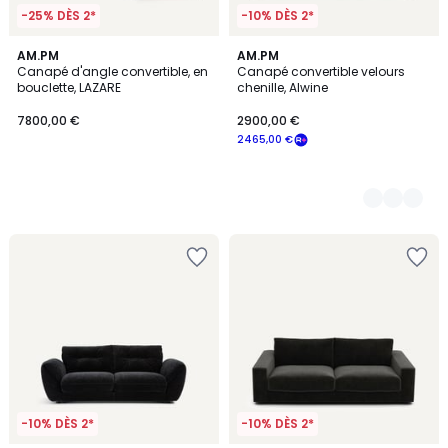
-25% DÈS 2*
-10% DÈS 2*
AM.PM
8
AM.PM
Canapé d'angle convertible, en
Canapé convertible velours
Couleurs
bouclette, LAZARE
chenille, Alwine
7800,00 €
2900,00 €
2465,00 €
-10% DÈS 2*
-10% DÈS 2*