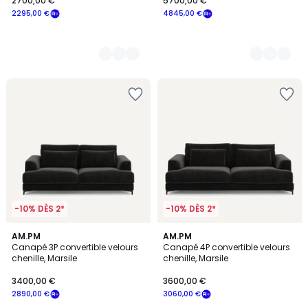
2700,00 €
5700,00 €
2295,00 €
4845,00 €
-10% DÈS 2*
-10% DÈS 2*
8
AM.PM
8
AM.PM
Canapé 3P convertible velours
Canapé 4P convertible velours
Couleurs
Couleurs
chenille, Marsile
chenille, Marsile
3400,00 €
3600,00 €
2890,00 €
3060,00 €