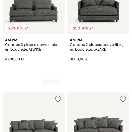
-20% DÈS 2*
-25% DÈS 2*
3
AM.PM
AM.PM
Canapé 3 places convertible,
Canapé 2 places, convertible,
Couleurs
en bouclette, ALWINE
en bouclette, LAZARE
4200,00 €
3600,00 €