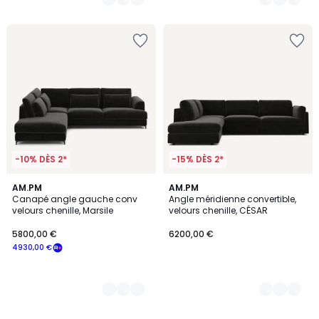
-10% DÈS 2*
-15% DÈS 2*
8
AM.PM
8
AM.PM
Canapé angle gauche conv
Angle méridienne convertible,
Couleurs
Couleurs
velours chenille, Marsile
velours chenille, CÉSAR
5800,00 €
6200,00 €
4930,00 €