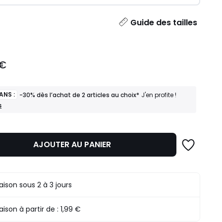
ité
Guide des tailles
 €
ANS :
-30% dès l’achat de 2 articles au choix*
J'en profite !
s
AJOUTER AU PANIER
raison sous 2 à 3 jours
raison à partir de :
1,99 €