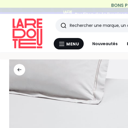
Profitez de la livraiso
Rechercher
Les
Nouveautés
MENU
Menu
derniers
La
Redoute
articles
consultés