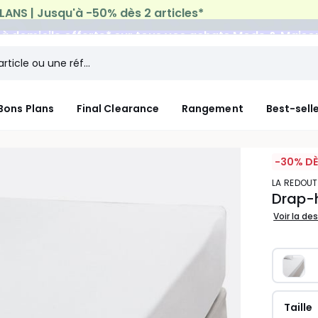
n à domicile offerte*
sur tous vos achats Mode & Maiso
Bons Plans
Final Clearance
Rangement
Best-sell
-30% DÈ
LA REDOUT
Drap-h
Voir la de
Taille