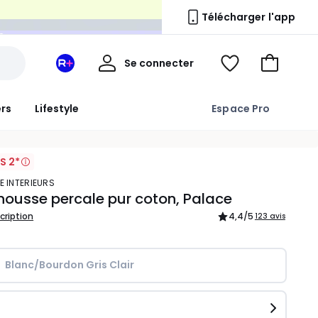
n
Télécharger l'app
Mon
Se connecter
Mon
Voir
Aller
compte
espace
ma
au
La
wishlist
panier
ers
Lifestyle
Espace Pro
Redoute
+
S 2*
E INTERIEURS
ousse percale pur coton, Palace
scription
4,4
/5
123 avis
Blanc/Bourdon Gris Clair