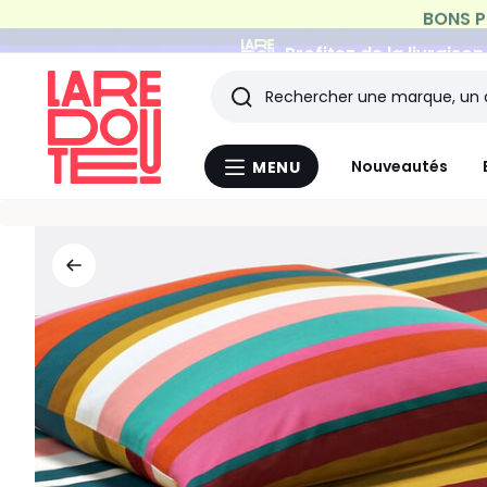
Profitez de la livraiso
Rechercher
Les
Nouveautés
MENU
Menu
derniers
La
Redoute
articles
consultés