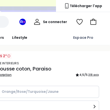
n
Télécharger l'app
Mon
Se connecter
Mon
Voir
Aller
compte
espace
ma
au
La
wishlist
panier
ers
Lifestyle
Espace Pro
Redoute
+
S 2*
E INTERIEURS
ousse coton, Paraiso
scription
4,5
/5
318 avis
Orange/Rose/Turquoise/Jaune