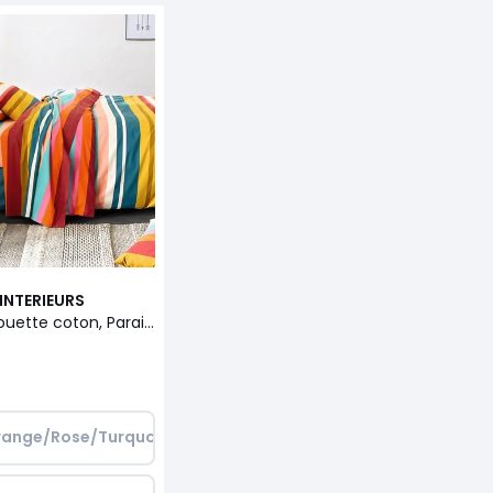
INTERIEURS
Housse de couette coton, Paraiso
range/Rose/Turquoise/Jaune