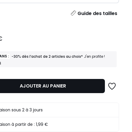
ité
Guide des tailles
€
ANS :
-30% dès l’achat de 2 articles au choix*
J'en profite !
s
AJOUTER AU PANIER
raison sous 2 à 3 jours
raison à partir de :
1,99 €