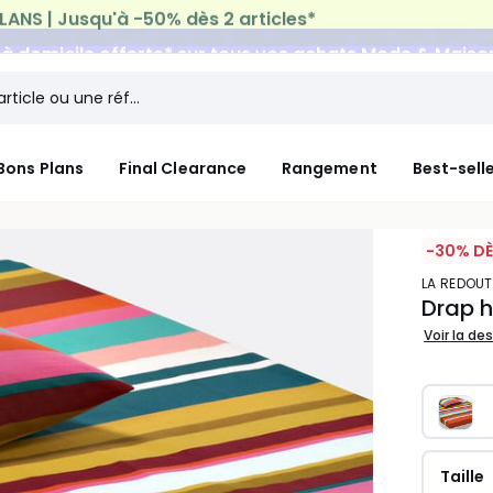
n à domicile offerte*
sur tous vos achats Mode & Maiso
Bons Plans
Final Clearance
Rangement
Best-sell
-30% DÈ
LA REDOUT
Drap h
Voir la de
Taille