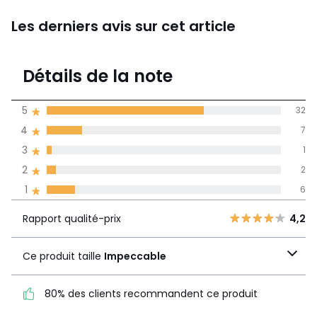
Les derniers avis sur cet article
4,2
Détails de la note
48 avis
de moyenne
5
32
obtenue sur
4
7
l'ensemble des
pays
3
1
2
2
Avis 100% certifiés,
1
6
La Redoute s'engage
Rapport
5
32
4,2
Rapport qualité-prix
4,2
qualité-prix
4
7
Ce produit taille
3
1
Ce produit taille
Impeccable
Impeccable
2
2
1
6
80% des clients recommandent ce produit
80% des clients
recommandent ce produit