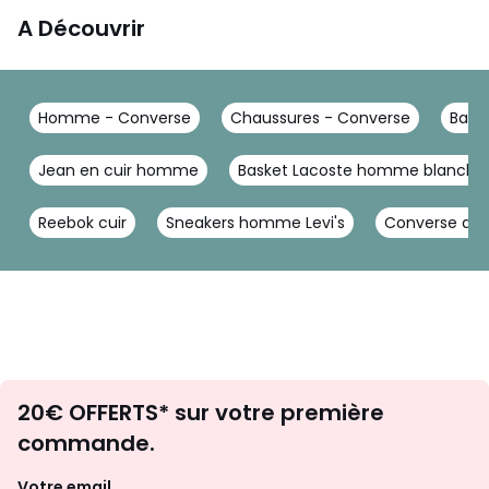
A Découvrir
Homme - Converse
Chaussures - Converse
Bask
Jean en cuir homme
Basket Lacoste homme blanche
Reebok cuir
Sneakers homme Levi's
Converse all 
Envie
20€ OFFERTS* sur votre première
d'inspirations
commande.
et
de
Votre email