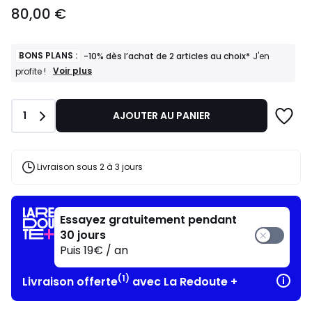
80,00
80,00 €
€.
BONS PLANS :
-10% dès l’achat de 2 articles au choix*
J'en
BONS
Voir plus
profite !
PLANS
:
-10%
Quantité
1
AJOUTER AU PANIER
dès
l’achat
de
2
articles
Livraison sous 2 à 3 jours
au
choix*
J'en
profite
Essayez gratuitement pendant
!
30 jours
Puis 19€ / an
(1)
Livraison offerte
avec La Redoute +