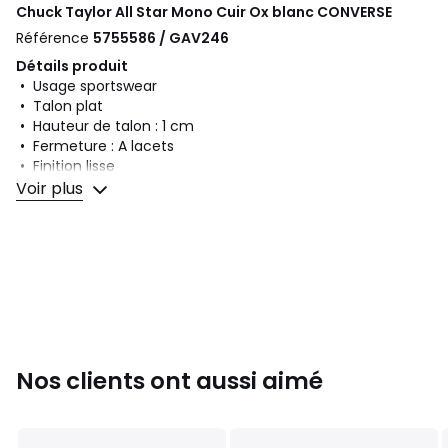
Chuck Taylor All Star Mono Cuir Ox blanc
CONVERSE
Référence
5755586 / GAV246
Détails produit
• Usage sportswear
• Talon plat
• Hauteur de talon : 1 cm
• Fermeture : A lacets
• Finition lisse
Voir plus
Composition et Entretien
• Dessus/Tige : 100% cuir
• Doublure : 100% toile
• Semelle intérieure : 100% toile
• Semelle extérieure : 100% caoutchouc
Couleurs
Blanc
Tailles
36, 36 1/2, 37, 37 1/2, 38, 39, 39 1/2, 40, 41, 42, 43,
Nos clients ont aussi aimé
44, 45