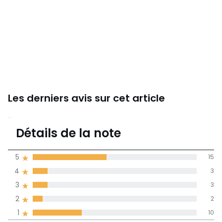
Les derniers avis sur cet article
3,3
Détails de la note
33 avis
de moyenne
5
15
obtenue sur
4
3
l'ensemble des
pays
3
3
2
2
Avis 100% certifiés,
1
10
La Redoute s'engage