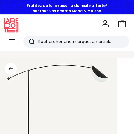
Profitez de la livraison à domicile offerte*
sur tous vos achats Mode & Maison
Aller
au
La
panie
Redoute
Menu
Rechercher
Les
derniers
articles
consultés