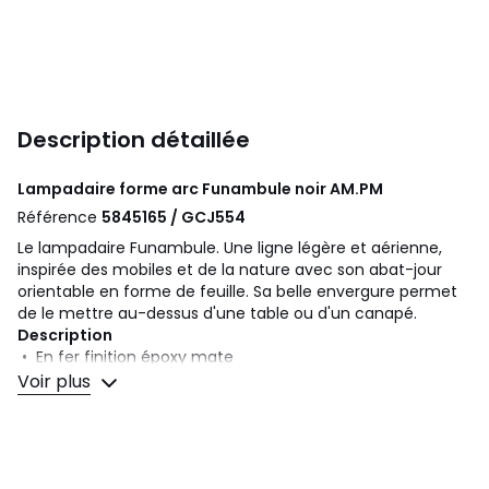
Description détaillée
Lampadaire forme arc Funambule noir
AM.PM
Référence
5845165 / GCJ554
Le lampadaire Funambule. Une ligne légère et aérienne,
inspirée des mobiles et de la nature avec son abat-jour
orientable en forme de feuille. Sa belle envergure permet
de le mettre au-dessus d'une table ou d'un canapé.
Description
• En fer finition époxy mate
• Douille E27 pour ampoule fluocompacte 15W maximum
Voir plus
(non fournie)
• Compatible avec des ampoules des classes
énergétiques A
Dimensions