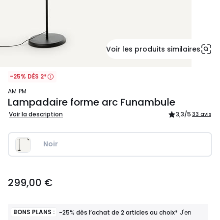
Voir les produits similaires
-25% DÈS 2*
AM.PM
Lampadaire forme arc Funambule
Voir la description
3,3
/5
33 avis
Noir
299,00
299,00 €
€.
BONS PLANS :
-25% dès l’achat de 2 articles au choix*
J'en