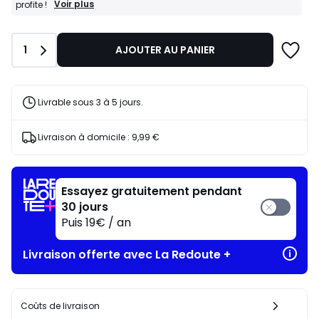
BONS
Voir plus
profite !
PLANS
:
-25%
Quantité
1
AJOUTER AU PANIER
dès
l’achat
de
2
articles
Livrable sous 3 à 5 jours.
au
choix*
J'en
Livraison à domicile :
9,99 €
profite
!
Essayez gratuitement pendant
30 jours
Puis 19€ / an
Livraison offerte avec La Redoute +
Coûts de livraison