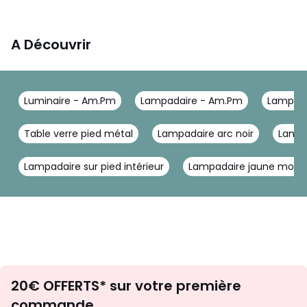
A Découvrir
Luminaire - Am.Pm
Lampadaire - Am.Pm
Lampe d
Table verre pied métal
Lampadaire arc noir
Lampa
Lampadaire sur pied intérieur
Lampadaire jaune mout
Envie
20€ OFFERTS* sur votre première
d'inspirations
commande.