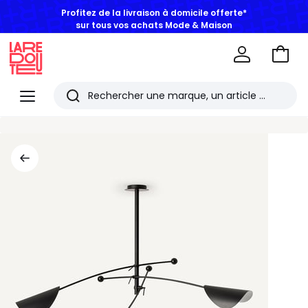
Profitez de la livraison à domicile offerte*
sur tous vos achats Mode & Maison
Aller
au
La
panie
Redoute
Menu
Rechercher
Les
derniers
articles
consultés