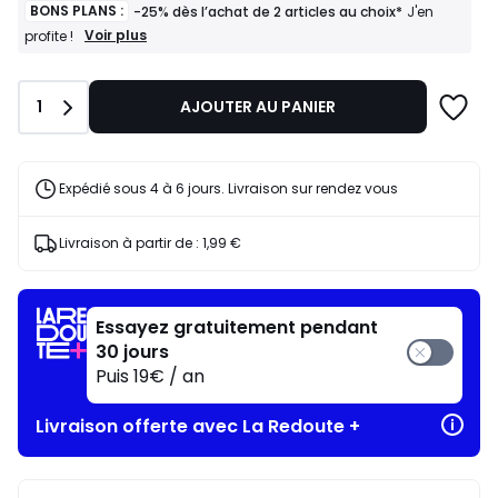
BONS PLANS :
-25% dès l’achat de 2 articles au choix*
J'en
BONS
Voir plus
profite !
PLANS
:
-25%
Quantité
1
AJOUTER AU PANIER
dès
l’achat
de
2
articles
Expédié sous 4 à 6 jours. Livraison sur rendez vous
au
choix*
J'en
Livraison à partir de :
1,99 €
profite
!
Essayez gratuitement pendant
30 jours
Puis 19€ / an
Livraison offerte avec La Redoute +