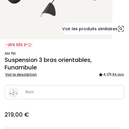
Voir les produits similaires
-25% DÈS 2*
AM.PM
Suspension 3 bras orientables,
Funambule
Voir la description
4,1
/5
84 avis
Noir
219,00
219,00 €
€.