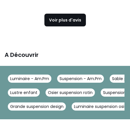
Voir plus d'avis
A Découvrir
Luminaire - Am.Pm
Suspension - Am.Pm
Sable po
Lustre enfant
Osier suspension rotin
Suspension ab
Grande suspension design
Luminaire suspension osier