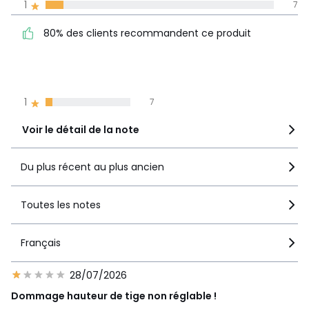
1
7
La Redoute s'engage
80% des clients
5
42
80% des clients recommandent ce produit
recommandent ce produit
4
24
3
7
2
4
1
7
Voir le détail de la note
Du plus récent au plus ancien
Toutes les notes
Français
28/07/2026
Dommage hauteur de tige non réglable !