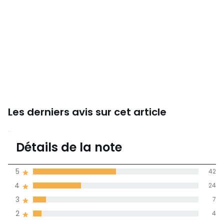
Les derniers avis sur cet article
4,1
Détails de la note
84 avis
de moyenne
5
42
obtenue sur
4
24
l'ensemble des
pays
3
7
2
4
Avis 100% certifiés,