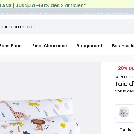
n à domicile offerte*
sur tous vos achats Mode & Maiso
Bons Plans
Final Clearance
Rangement
Best-sell
-20% DÈ
LA REDOUT
Taie d
Voir la de
Taille