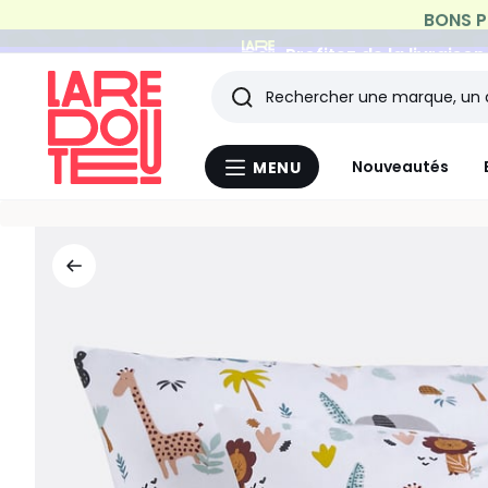
Profitez de la livraiso
Rechercher
Les
Nouveautés
MENU
Menu
derniers
La
Redoute
articles
consultés