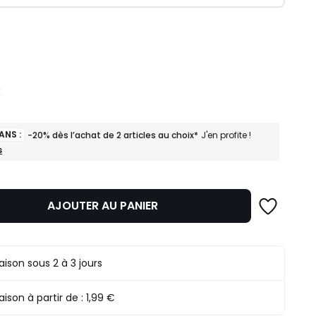
ité
€
ANS :
-20% dès l’achat de 2 articles au choix*
J'en profite !
s
AJOUTER AU PANIER
raison sous 2 à 3 jours
raison à partir de :
1,99 €