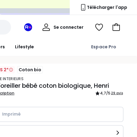
n
Télécharger l'app
Mon
Se connecter
Mon
Voir
Aller
compte
espace
ma
au
La
wishlist
panier
ers
Lifestyle
Espace Pro
Redoute
+
S 2*
Coton bio
E INTERIEURS
'oreiller bébé coton biologique, Henri
scription
4,7
/5
29 avis
Imprimé