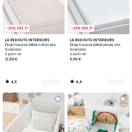
-20% DÈS 2*
-20% DÈS 2*
4,3
4,4
4
LA REDOUTE INTERIEURS
5
LA REDOUTE INTERIEURS
/ 5
/ 5
Drap housse bébé coton bio,
Drap housse bébé jersey uni,
Couleurs
Couleurs
Scenario
Scenario
à partir de
à partir de
12,99 €
8,99 €
4,3
4,4
/
/
5
5