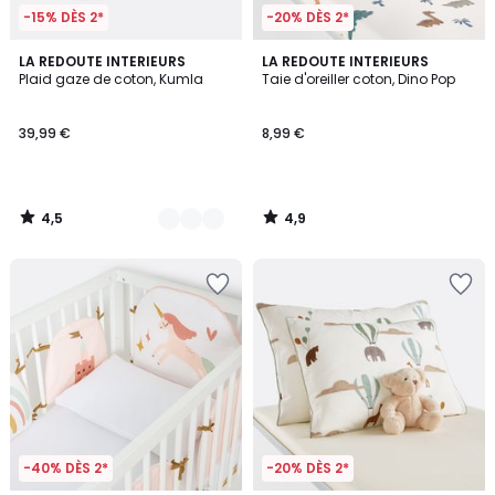
-15% DÈS 2*
-20% DÈS 2*
4,5
4,9
4
LA REDOUTE INTERIEURS
LA REDOUTE INTERIEURS
/ 5
/ 5
Plaid gaze de coton, Kumla
Taie d'oreiller coton, Dino Pop
Couleurs
39,99 €
8,99 €
4,5
4,9
/
/
5
5
-40% DÈS 2*
-20% DÈS 2*