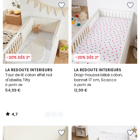
-20% DÈS 2*
-20% DÈS 2*
4,7
2
LA REDOUTE INTERIEURS
LA REDOUTE INTERIEURS
/ 5
Tour de lit coton effet nid
Drap-housse bébé coton,
Couleurs
d'abeille, Tifly
bonnet 17 cm, Scacco
à partir de
à partir de
54,99 €
12,99 €
4,7
/
5