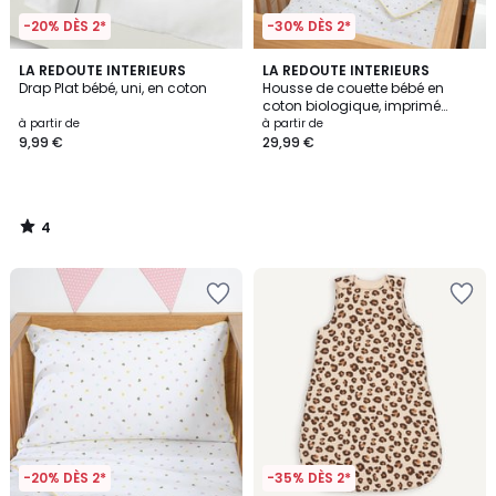
-20% DÈS 2*
-30% DÈS 2*
4
LA REDOUTE INTERIEURS
LA REDOUTE INTERIEURS
/
Drap Plat bébé, uni, en coton
Housse de couette bébé en
5
coton biologique, imprimé
cœurs, SCACCO
à partir de
à partir de
9,99 €
29,99 €
4
/
5
-20% DÈS 2*
-35% DÈS 2*