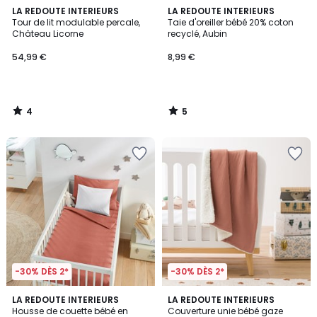
4
5
LA REDOUTE INTERIEURS
LA REDOUTE INTERIEURS
/
/
Tour de lit modulable percale,
Taie d'oreiller bébé 20% coton
5
5
Château Licorne
recyclé, Aubin
54,99 €
8,99 €
4
5
/
/
5
5
-30% DÈS 2*
-30% DÈS 2*
4,1
4
LA REDOUTE INTERIEURS
5
LA REDOUTE INTERIEURS
/ 5
Housse de couette bébé en
Couverture unie bébé gaze
Couleurs
Couleurs