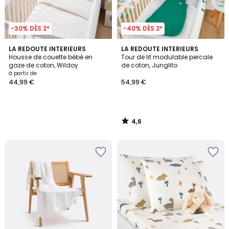
-30% DÈS 2*
-40% DÈS 2*
4,6
LA REDOUTE INTERIEURS
LA REDOUTE INTERIEURS
/ 5
Housse de couette bébé en
Tour de lit modulable percale
gaze de coton, Wildoy
de coton, Junglito
à partir de
44,99 €
54,99 €
4,6
/
5