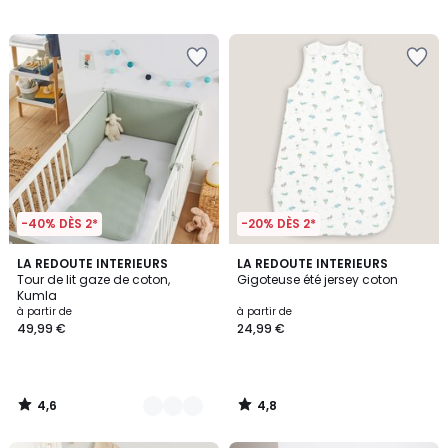
-40% DÈS 2*
-20% DÈS 2*
4,6
4,8
3
LA REDOUTE INTERIEURS
LA REDOUTE INTERIEURS
/ 5
/ 5
Tour de lit gaze de coton,
Gigoteuse été jersey coton
Couleurs
Kumla
à partir de
à partir de
49,99 €
24,99 €
4,6
4,8
/
/
5
5