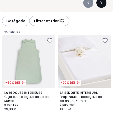
Précédent
Suivan
-
-
défiler
défiler
à
à
Catégorie
Filtrer et trier
gauche
droite
125 articles
-40% DÈS 2*
-20% DÈS 2*
3,6
4,9
4
LA REDOUTE INTERIEURS
4
LA REDOUTE INTERIEURS
/ 5
/ 5
Gigoteuse été gaze de coton,
Drap-housse bébé gaze de
Couleurs
Couleurs
Kumla
coton uni, Kumla
Prix
à partir de
à partir de
29,99 €
19,99 €
à