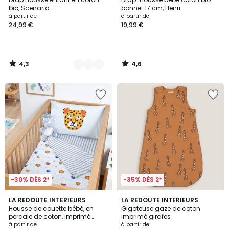
Couleurs
bio, Scenario
bonnet 17 cm, Henri
à partir de
à partir de
24,99 €
19,99 €
4,3
4,6
/
/
5
5
-30% DÈS 2*
-35% DÈS 2*
4,9
LA REDOUTE INTERIEURS
LA REDOUTE INTERIEURS
/ 5
Housse de couette bébé, en
Gigoteuse gaze de coton
percale de coton, imprimé
imprimé girafes
animaux, PETITE SAVANE
à partir de
à partir de