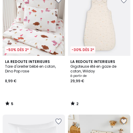
-50% DÈS 2*
-30% DÈS 2*
5
2
LA REDOUTE INTERIEURS
LA REDOUTE INTERIEURS
/
/
Taie d'oreiller bébé en coton,
Gigoteuse été en gaze de
5
5
Dino Pop rose
coton, Wildoy
à partir de
8,99 €
29,99 €
5
2
/
/
5
5