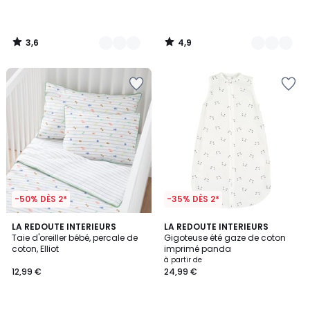
partir
de
29,99
3,6
4,9
€.
/
/
5
5
-50% DÈS 2*
-35% DÈS 2*
4
4,8
LA REDOUTE INTERIEURS
LA REDOUTE INTERIEURS
/
/ 5
Taie d'oreiller bébé, percale de
Gigoteuse été gaze de coton
5
coton, Elliot
imprimé panda
à partir de
12,99 €
24,99 €