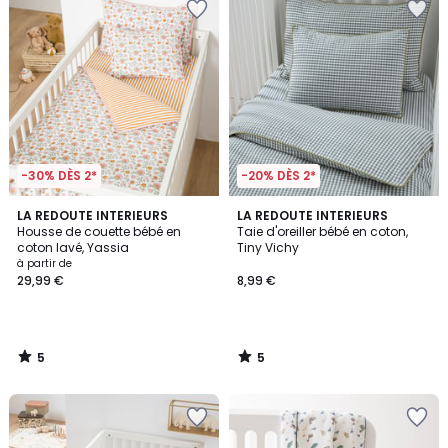
-30% DÈS 2*
-20% DÈS 2*
5
5
LA REDOUTE INTERIEURS
LA REDOUTE INTERIEURS
/
/
Housse de couette bébé en
Taie d'oreiller bébé en coton,
5
5
coton lavé, Yassia
Tiny Vichy
à partir de
29,99 €
8,99 €
5
5
/
/
5
5