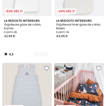
-50% DÈS 2*
-40% DÈS 2*
4,3
4
LA REDOUTE INTERIEURS
LA REDOUTE INTERIEURS
/ 5
Gigoteuse gaze de coton,
Gigoteuse hiver gaze de coton,
Couleurs
Kumla
Maelo
à partir de
à partir de
42,99 €
44,99 €
4,3
/
5