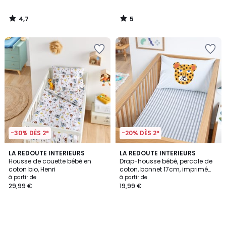
4,7
5
/
/
5
5
-30% DÈS 2*
-20% DÈS 2*
LA REDOUTE INTERIEURS
LA REDOUTE INTERIEURS
Housse de couette bébé en
Drap-housse bébé, percale de
coton bio, Henri
coton, bonnet 17cm, imprimé
animaux, PETITE SAVANE
à partir de
à partir de
29,99 €
19,99 €