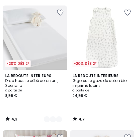
5
5
-20% DÈS 2*
-20% DÈS 2*
4,3
4,7
5
LA REDOUTE INTERIEURS
LA REDOUTE INTERIEURS
/ 5
/ 5
Drap housse bébé coton uni,
Gigoteuse gaze de coton bio
Couleurs
Scenario
imprimé lapins
à partir de
à partir de
8,99 €
24,99 €
4,3
4,7
/
/
5
5