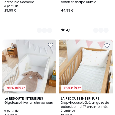
coton bio Scenario
coton et sherpa Kumla
à partir de
29,99 €
44,99 €
4,1
/
5
-35% DÈS 2*
-20% DÈS 2*
4,8
LA REDOUTE INTERIEURS
LA REDOUTE INTERIEURS
/ 5
Gigoteuse hiver en sherpa ours
Drap-housse bébé, en gaze de
coton, bonnet 17 cm, imprimé
planètes, DIEGO
à partir de
à partir de