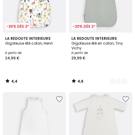
-25% DÈS 2*
-20% DÈS 2*
4,4
4,6
LA REDOUTE INTERIEURS
2
LA REDOUTE INTERIEURS
/ 5
/ 5
Gigoteuse été coton, Henri
Gigoteuse été en coton, Tiny
Couleurs
Vichy
à partir de
à partir de
24,99 €
29,99 €
4,4
4,6
/
/
5
5