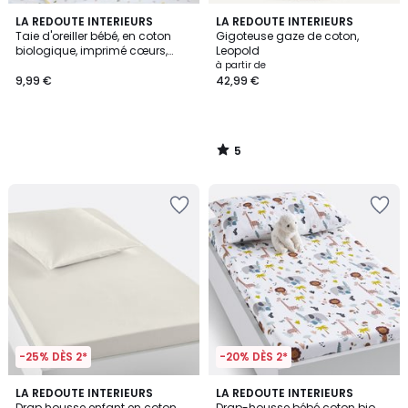
5
LA REDOUTE INTERIEURS
LA REDOUTE INTERIEURS
/
Taie d'oreiller bébé, en coton
Gigoteuse gaze de coton,
5
biologique, imprimé cœurs,
Leopold
SCACCO
à partir de
9,99 €
42,99 €
5
/
5
-25% DÈS 2*
-20% DÈS 2*
4,3
4,6
7
LA REDOUTE INTERIEURS
LA REDOUTE INTERIEURS
/ 5
/ 5
Drap housse enfant en coton
Drap-housse bébé coton bio