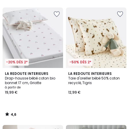
5
5
-20% DÈS 2*
-50% DÈS 2*
4,6
LA REDOUTE INTERIEURS
LA REDOUTE INTERIEURS
/ 5
Drap-housse bébé coton bio
Taie d'oreiller bébé 50% coton
bonnet 17 cm, Griotte
recyclé, Tigris
à partir de
19,99 €
12,99 €
4,6
/
5