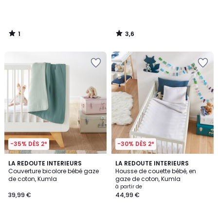
1
3,6
/
/
5
5
-35% DÈS 2*
-30% DÈS 2*
4,3
1
2
LA REDOUTE INTERIEURS
4
LA REDOUTE INTERIEURS
/ 5
/
Couverture bicolore bébé gaze
Housse de couette bébé, en
Couleurs
Couleurs
5
de coton, Kumla
gaze de coton, Kumla
à partir de
39,99 €
44,99 €