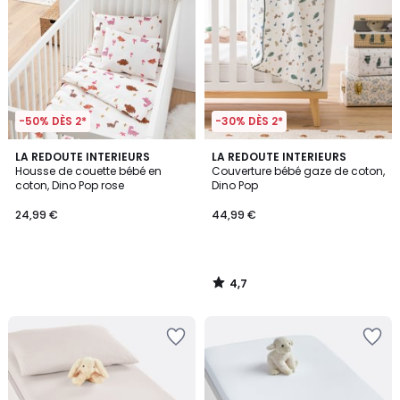
-50% DÈS 2*
-30% DÈS 2*
4,7
LA REDOUTE INTERIEURS
LA REDOUTE INTERIEURS
/ 5
Housse de couette bébé en
Couverture bébé gaze de coton,
coton, Dino Pop rose
Dino Pop
24,99 €
44,99 €
4,7
/
5