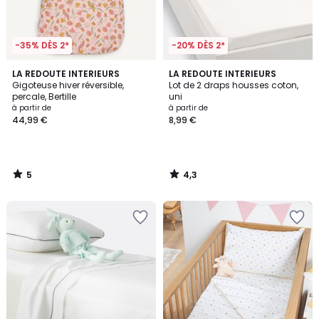
-35% DÈS 2*
-20% DÈS 2*
5
4,3
LA REDOUTE INTERIEURS
LA REDOUTE INTERIEURS
/
/ 5
Gigoteuse hiver réversible,
Lot de 2 draps housses coton,
5
percale, Bertille
uni
à partir de
à partir de
44,99 €
8,99 €
5
4,3
/
/
5
5