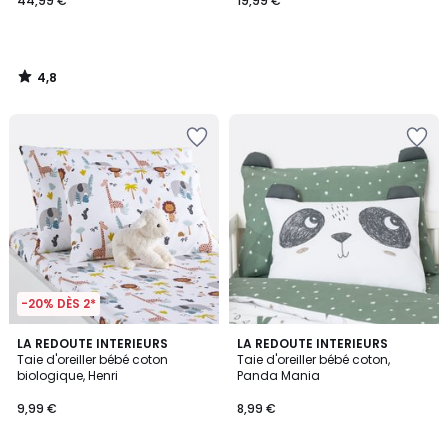
44,99 €
19,99 €
4,8
/
5
-20% DÈS 2*
4,7
5
LA REDOUTE INTERIEURS
LA REDOUTE INTERIEURS
/ 5
/
Taie d'oreiller bébé coton
Taie d'oreiller bébé coton,
5
biologique, Henri
Panda Mania
9,99 €
8,99 €