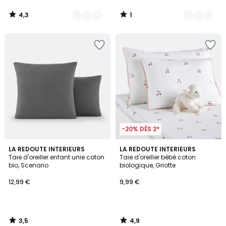
4,3
1
/
/
5
5
-20% DÈS 2*
3,5
4,9
LA REDOUTE INTERIEURS
LA REDOUTE INTERIEURS
/ 5
/ 5
Taie d'oreiller enfant unie coton
Taie d'oreiller bébé coton
bio, Scenario
biologique, Griotte
12,99 €
9,99 €
3,5
4,9
/
/