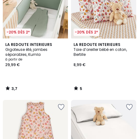
-20% DÈS 2*
-20% DÈS 2*
3,7
5
LA REDOUTE INTERIEURS
LA REDOUTE INTERIEURS
/ 5
/
Gigoteuse été, jambes
Taie d’oreiller bébé en coton,
5
séparables, Kumla
Bertille
à partir de
29,99 €
8,99 €
3,7
5
/
/
5
5