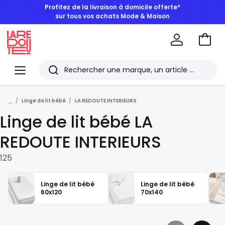
BONS PLANS | Jusqu'à -50% dès 2 articles*
Aller
au
La
panie
Redoute
Menu
Rechercher
Les
...
derniers
Linge de lit bébé
LA REDOUTE INTERIEURS
Linge de lit bébé LA
articles
consultés
REDOUTE INTERIEURS
125
Linge de lit bébé
Linge de lit bébé
60x120
70x140