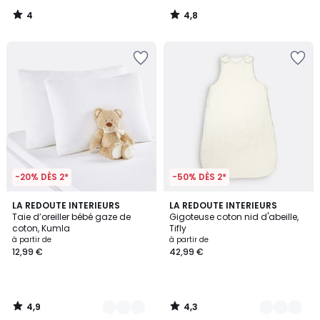
4
4,8
/
/
5
5
-20% DÈS 2*
-50% DÈS 2*
4,9
4,3
4
LA REDOUTE INTERIEURS
2
LA REDOUTE INTERIEURS
/ 5
/ 5
Taie d’oreiller bébé gaze de
Gigoteuse coton nid d'abeille,
Couleurs
Couleurs
coton, Kumla
Tifly
à partir de
à partir de
12,99 €
42,99 €
4,9
4,3
/
/