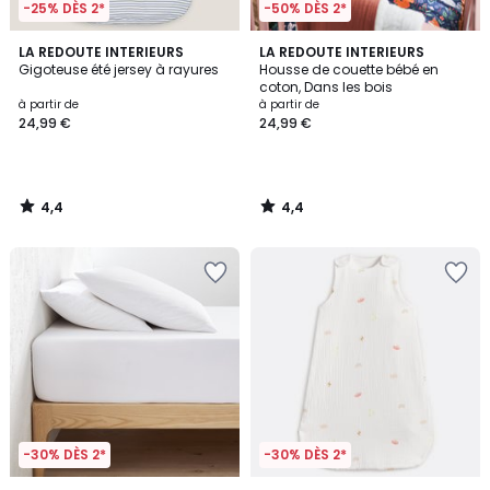
-25% DÈS 2*
-50% DÈS 2*
4,4
4,4
LA REDOUTE INTERIEURS
LA REDOUTE INTERIEURS
/ 5
/ 5
Gigoteuse été jersey à rayures
Housse de couette bébé en
coton, Dans les bois
à partir de
à partir de
24,99 €
24,99 €
4,4
4,4
/
/
5
5
-30% DÈS 2*
-30% DÈS 2*