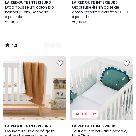
4,2
9
LA REDOUTE INTERIEURS
LA REDOUTE INTERIEURS
/ 5
Drap housse uni coton bio,
Gigoteuse été en gaze de
Couleurs
bonnet 30cm, Scenario
coton, imprimé planètes, DIEGO
à partir de
à partir de
29,99 €
29,99 €
4,2
/
5
-40% DÈS 2*
4,1
LA REDOUTE INTERIEURS
LA REDOUTE INTERIEURS
/ 5
Couverture unie bébé gaze
Tour de lit modulable percale,
coton et sherpa Kumla
Little Dino