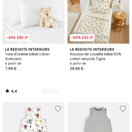
-20% DÈS 2*
-50% DÈS 2*
4,4
5
LA REDOUTE INTERIEURS
LA REDOUTE INTERIEURS
/ 5
Taie d'oreiller bébé coton
Housse de couette bébé 50%
Couleurs
Scénario
coton recyclé, Tigris
à partir de
à partir de
7,99 €
29,99 €
4,4
/
5