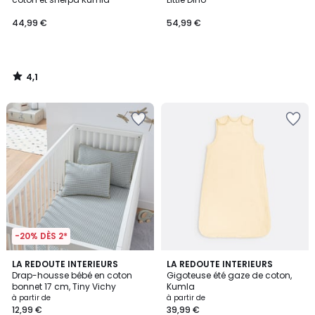
44,99 €
54,99 €
4,1
/
5
-20% DÈS 2*
1
3,6
LA REDOUTE INTERIEURS
LA REDOUTE INTERIEURS
/
/ 5
Drap-housse bébé en coton
Gigoteuse été gaze de coton,
5
bonnet 17 cm, Tiny Vichy
Kumla
à partir de
à partir de
12,99 €
39,99 €