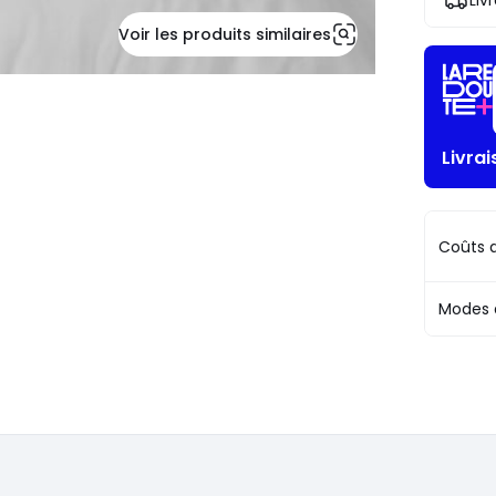
Liv
!
Voir les produits similaires
Livra
Coûts d
Modes 