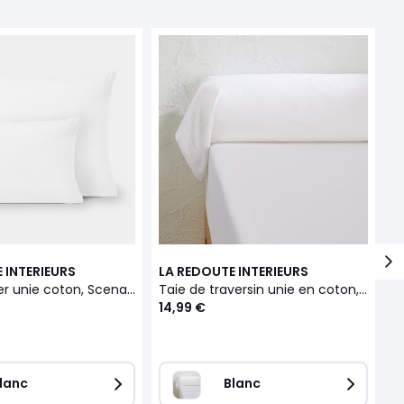
 INTERIEURS
LA REDOUTE INTERIEURS
L
Taie d'oreiller unie coton, Scenario
Taie de traversin unie en coton, Scenario
14,99 €
1
lanc
Blanc