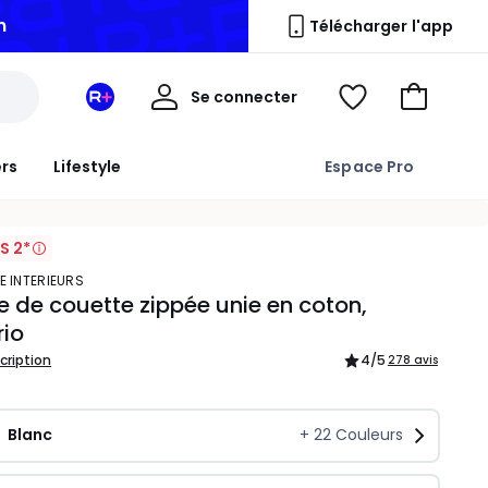
Télécharger l'app
Mon
Se connecter
Mon
Voir
Aller
compte
espace
ma
au
La
wishlist
panier
ers
Lifestyle
Espace Pro
Redoute
+
S 2*
E INTERIEURS
 de couette zippée unie en coton,
rio
scription
4
/5
278 avis
Blanc
+
22
Couleurs