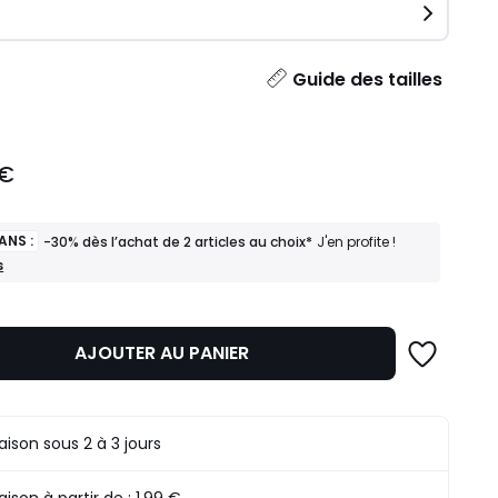
ité
Guide des tailles
 €
ANS :
-30% dès l’achat de 2 articles au choix*
J'en profite !
s
AJOUTER AU PANIER
raison sous 2 à 3 jours