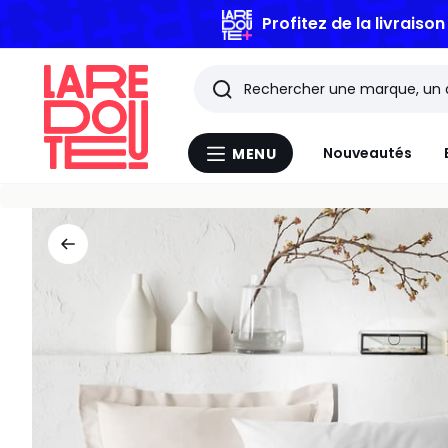
BONS PL
Rechercher
Les
Nouveautés
MENU
Menu
derniers
La
Redoute
articles
consultés