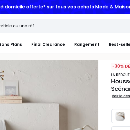
ANS | Jusqu'à -50% dès 2 articles*
Bons Plans
Final Clearance
Rangement
Best-sell
-30% DÈ
LA REDOUT
Housse
Scéna
Voir la de