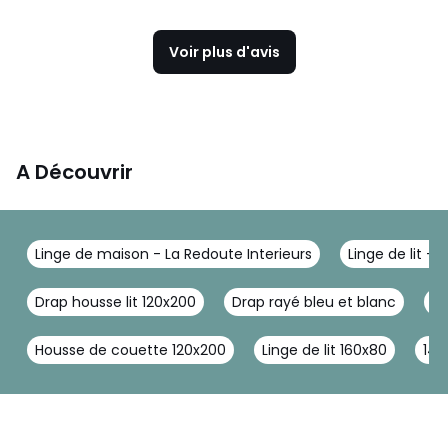
Voir plus d'avis
A Découvrir
Linge de maison - La Redoute Interieurs
Linge de lit - 
Drap housse lit 120x200
Drap rayé bleu et blanc
Dr
Housse de couette 120x200
Linge de lit 160x80
140