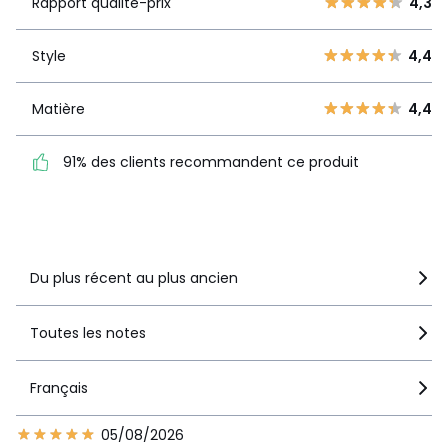
Rapport qualité-prix
4,3
qualité-prix
4
343
3
69
Style
4,4
Style
4,4
2
33
1
34
Matière
4,4
Matière
4,4
91% des clients
91% des clients recommandent ce produit
recommandent ce produit
Voir le détail de la note
Du plus récent au plus ancien
Toutes les notes
Français
05/08/2026