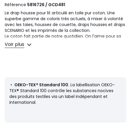
Référence
5816726 / GCD481
Le drap housse pour lit articulé en toile pur coton. Une
superbe gamme de coloris très actuels, à mixer à volonté
avec les taies, housses de couette, draps housses et draps
SCENARIO et les imprimés de la collection.
Le coton fait partie de notre quotidien. On l'aime pour sa
souplesse et sa douceur. Facile à vivre, il est idéal pour les
Voir plus
lits des petits comme des grands !
Description
• 100% coton
• 57 fils/cm²
• Bonnet hauteur 25 cm
• Pour lit articulé. Conçu pour les sommiers têtes et pieds
•
OEKO-TEX® Standard 100.
La labellisation OEKO-
relevables : lit 2 places aux matelas accolés avec têtes et
TEX® Standard 100 contrôle les substances nocives
pieds indépendants
des produits textiles via un label indépendant et
• 4 coins élastiqués pour un bon maintien
international.
Entretien
• Température de lavage 60°
• En lavant votre linge à 40° au lieu de 60°, vous limitez la
consommation d'énergie