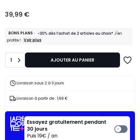
39,99
39,99 €
€.
BONS PLANS :
-30% dès l’achat de 2 articles au choix*
J'en
BONS
Voir plus
profite !
PLANS
:
-30%
Quantité
1
AJOUTER AU PANIER
dès
l’achat
de
2
articles
Livraison sous 2 à 3 jours
au
choix*
J'en
Livraison à partir de :
1,99 €
profite
!
Essayez gratuitement pendant
30 jours
Puis 19€ / an