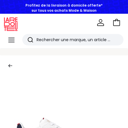
Profitez de la livraison à domicile offerte*
sur tous vos achats Mode & Maison
Aller
au
La
panie
Redoute
Menu
Rechercher
Les
derniers
articles
consultés