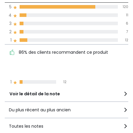
de moyenne
5
120
obtenue sur
4
11
l'ensemble des
pays
3
6
2
7
Avis 100% certifiés,
1
12
La Redoute s'engage
86% des clients
5
120
86% des clients recommandent ce produit
recommandent ce produit
4
11
3
6
2
7
1
12
Voir le détail de la note
Du plus récent au plus ancien
Toutes les notes