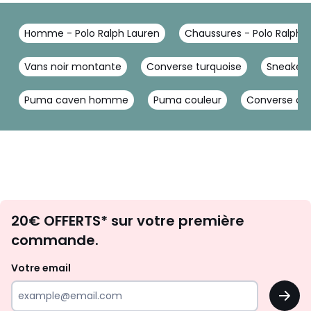
Homme - Polo Ralph Lauren
Chaussures - Polo Ralph 
Vans noir montante
Converse turquoise
Sneakers
Puma caven homme
Puma couleur
Converse chu
Envie
20€ OFFERTS* sur votre première
d'inspirations
commande.
et
de
Votre email
surprises?
OK
!