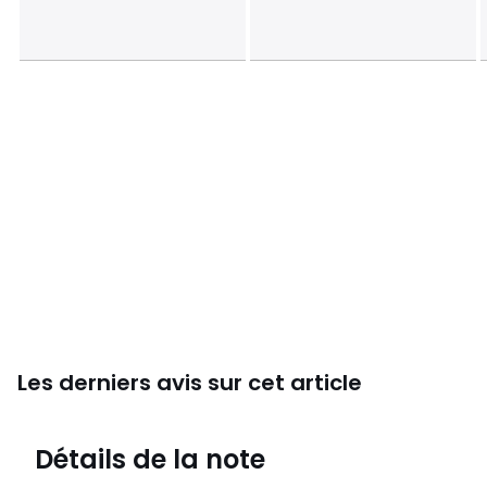
Les derniers avis sur cet article
4,4
Détails de la note
156 avis