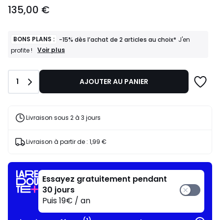
135,00
135,00 €
€.
BONS PLANS :
-15% dès l’achat de 2 articles au choix*
J'en
BONS
Voir plus
profite !
PLANS
:
-15%
Quantité
1
AJOUTER AU PANIER
dès
l’achat
de
2
articles
Livraison sous 2 à 3 jours
au
choix*
J'en
Livraison à partir de :
1,99 €
profite
!
Essayez gratuitement pendant
30 jours
Puis 19€ / an