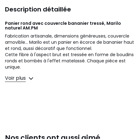
Description détaillée
Panier rond avec couvercle bananier tressé, Marilo
naturel
AM.PM
Fabrication artisanale, dimensions généreuses, couvercle
amovible... Marilo est un panier en écorce de bananier haut
et rond, aussi décoratif que fonctionnel.
Cette fibre à l'aspect brut est tressée en forme de boudins
ronds et bombés à l'effet matelassé. Chaque pièce est
unique.
Voir plus
Description
• Écorce de bananier tressé
• Armature en acier
• Poignées sur le côté
• Couvercle amovible avec anse
• Tressage artisanal, chaque pièce est unique
Qualité
• Les irrégularités du tressage sont dues à une fabrication
artisanale. Elles contribuent à la beauté et à la singularité
Nos clients ont aussi aimé