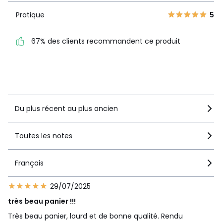
produit
1
1
Pratique
5
Pratique
5
67% des clients recommandent ce produit
67% des clients
recommandent ce produit
Voir le détail de la note
Du plus récent au plus ancien
Toutes les notes
Français
29/07/2025
très beau panier !!!
Très beau panier, lourd et de bonne qualité. Rendu