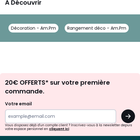
A Découvrir
Décoration - Am.Pm
Rangement déco - Am.Pm
P
Envie
20€ OFFERTS* sur votre première
d'inspirations
commande.
et
de
Votre email
surprises?
OK
!
Vous disposez déjà d'un compte client ? Inscrivez-vous à la newsletter depuis
votre espace personnel en
cliquant ici