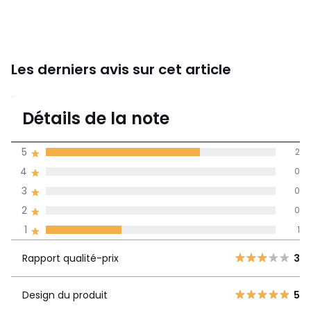
Les derniers avis sur cet article
3,7
Détails de la note
3 avis
de moyenne
5
2
obtenue sur
4
0
l'ensemble des
pays
3
0
2
0
Avis 100% certifiés,
1
1
La Redoute s'engage
Rapport
5
2
3
Rapport qualité-prix
3
qualité-prix
4
0
3
0
Design du produit
5
Design du
5
2
0