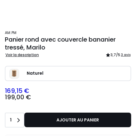
AM.PM
Panier rond avec couvercle bananier
tressé, Marilo
Voir la description
3,7
/5
3 avis
Naturel
169,15 €
199,00 €
Quantité
1
AJOUTER AU PANIER