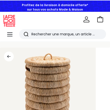
Profitez de la livraison à domicile offerte*
sur tous vos achats Mode & Maison
Aller
au
La
panie
Redoute
Menu
Rechercher
Les
derniers
articles
consultés