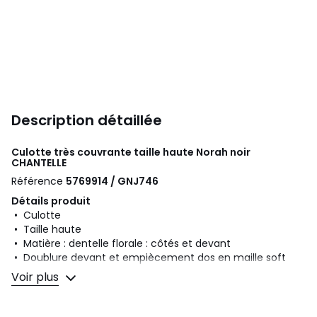
Description détaillée
Culotte très couvrante taille haute Norah noir
CHANTELLE
Référence
5769914 / GNJ746
Détails produit
• Culotte
• Taille haute
• Matière : dentelle florale : côtés et devant
• Doublure devant et empiècement dos en maille soft
feel, pour apporter douceur et opacité
Voir plus
• Bordure élastique taffetas
Composition et Entretien