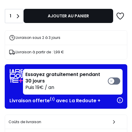
Quantité
1
AJOUTER AU PANIER
Livraison sous 2 à 3 jours
Livraison à partir de :
1,99 €
Essayez gratuitement pendant
30 jours
Puis 19€ / an
(1)
Livraison offerte
avec La Redoute +
Coûts de livraison