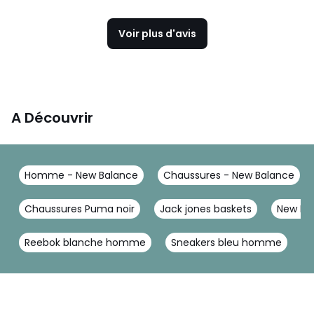
Voir plus d'avis
A Découvrir
Homme - New Balance
Chaussures - New Balance
Chaussures Puma noir
Jack jones baskets
New Bal
Reebok blanche homme
Sneakers bleu homme
P