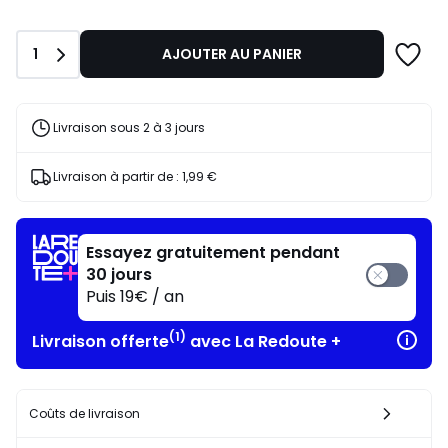
Quantité
1
AJOUTER AU PANIER
Livraison sous 2 à 3 jours
Livraison à partir de :
1,99 €
Essayez gratuitement pendant
30 jours
Puis 19€ / an
(1)
Livraison offerte
avec La Redoute +
Coûts de livraison