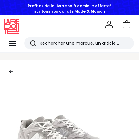
Profitez de la livraison à domicile offerte*
sur tous vos achats Mode & Maison
Aller
au
La
panie
Redoute
Menu
Rechercher
Les
derniers
articles
consultés