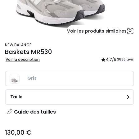
Voir les produits similaires
NEW BALANCE
Baskets MR530
Voir la description
4,7
/5
3836 avis
Gris
Taille
Guide des tailles
130,00
130,00 €
€.