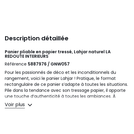
Description détaillée
Panier pliable en papier tressé, Lahjar naturel
LA
REDOUTE INTERIEURS
Référence
5887976 / GNW057
Pour les passionnés de déco et les inconditionnels du
rangement, voici le panier Lahjar ! Pratique, le format
rectangulaire de ce panier s’adapte à toutes les situations.
Pile dans la tendance avec son tressage papier, il apporte
une touche d’authenticité à toutes les ambiances. À
multiplier pour un rangement optimal, en guise de tiroirs
Voir plus
sur une grande étagère.
Description
• En papier tressé
• Armature en fil de fer