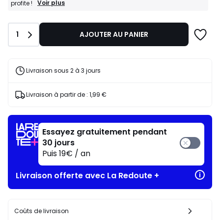
BONS
Voir plus
profite !
PLANS
:
-20%
Quantité
1
AJOUTER AU PANIER
dès
l’achat
de
2
articles
Livraison sous 2 à 3 jours
au
choix*
J'en
Livraison à partir de :
1,99 €
profite
!
Essayez gratuitement pendant
30 jours
Puis 19€ / an
Livraison offerte avec La Redoute +
Coûts de livraison