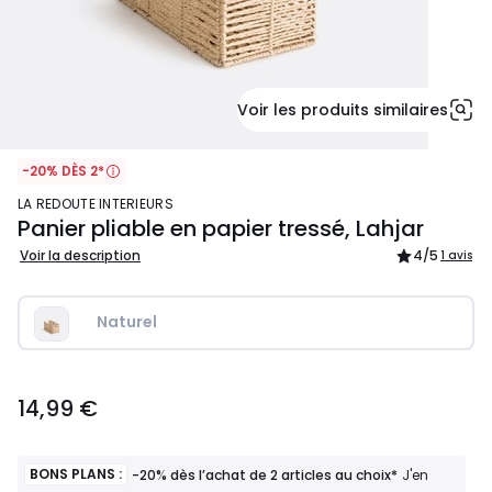
Voir les produits similaires
-20% DÈS 2*
LA REDOUTE INTERIEURS
Panier pliable en papier tressé, Lahjar
Voir la description
4
/5
1 avis
Naturel
14,99
14,99 €
€.
BONS PLANS :
-20% dès l’achat de 2 articles au choix*
J'en