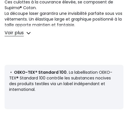
Ces culottes à la couvrance élevée, se composent de
Supima® Coton.
La découpe laser garantira une invisibilité parfaite sous vos
vêtements. Un élastique large et graphique positionné à la
taille apporte maintien et fantaisie.
Voir plus
Détails produit
• Culotte maxi
• Matière : coton
• Lot de 2
Composition et Entretien
•
OEKO-TEX® Standard 100.
La labellisation OEKO-
• Matière principale : 86% coton, 14% élasthanne
TEX® Standard 100 contrôle les substances nocives
• Doublure fond : 100% coton
des produits textiles via un label indépendant et
• Secondaire : 77% polyamide, 23% élasthanne
international.
• Pour l'entretien, merci de vous référer aux indications
figurant sur l'étiquette du produit
Fiche produit relative aux qualités et caractéristiques
environnementales