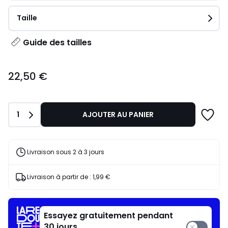
Taille
Guide des tailles
22,50
22,50 €
€.
Quantité
1
AJOUTER AU PANIER
Livraison sous 2 à 3 jours
Livraison à partir de :
1,99 €
Essayez gratuitement pendant
30 jours