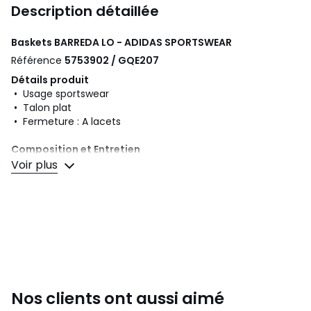
Description détaillée
Baskets BARREDA LO - ADIDAS SPORTSWEAR
Référence
5753902 / GQE207
Détails produit
• Usage sportswear
• Talon plat
• Fermeture : A lacets
Composition et Entretien
• Dessus/Tige : 50% autres matériaux, 50% cuir
Voir plus
• Doublure : 100% textile
• Semelle intérieure : 100% textile
• Semelle extérieure : 100% caoutchouc
Couleurs
Blanc/Noir, Noir, Blanc/Orange, Bleu Foncé
Tailles
36, 37 1/3, 38, 39 1/3, 40, 41 1/3, 42, 43 1/3, 44, 45
1/3, 46
Nos clients ont aussi aimé