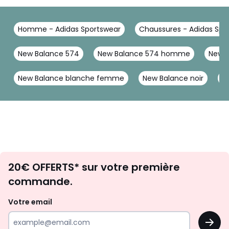
Homme - Adidas Sportswear
Chaussures - Adidas Spo
New Balance 574
New Balance 574 homme
New B
New Balance blanche femme
New Balance noir
V
Envie
20€ OFFERTS* sur votre première
d'inspirations
commande.
et
de
Votre email
surprises?
OK
!