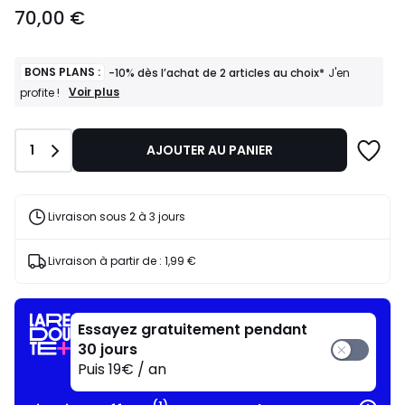
70,00
70,00 €
€.
BONS PLANS :
-10% dès l’achat de 2 articles au choix*
J'en
BONS
Voir plus
profite !
PLANS
:
-10%
Quantité
1
AJOUTER AU PANIER
dès
l’achat
de
2
articles
Livraison sous 2 à 3 jours
au
choix*
J'en
Livraison à partir de :
1,99 €
profite
!
Essayez gratuitement pendant
30 jours
Puis 19€ / an