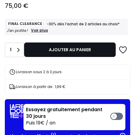
75,00 €
€.
FINAL CLEARANCE :
-30% dès l’achat de 2 articles au choix*
FINAL
Voir plus
J'en profite !
CLEARANCE
:
-30%
Quantité
1
AJOUTER AU PANIER
dès
l’achat
de
2
articles
Livraison sous 2 à 3 jours
au
choix*
J'en
Livraison à partir de :
1,99 €
profite
!
Essayez gratuitement pendant
30 jours
Puis 19€ / an
(1)