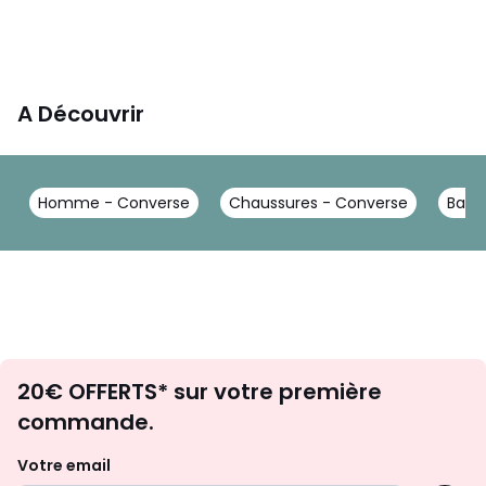
A Découvrir
Homme - Converse
Chaussures - Converse
Bask
Envie
20€ OFFERTS* sur votre première
d'inspirations
commande.
et
de
Votre email
surprises?