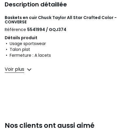
Description détaillée
Baskets en cuir Chuck Taylor All Star Crafted Color -
CONVERSE
Référence
5541994 / GQJ374
Détails produit
• Usage sportswear
• Talon plat
• Fermeture : A lacets
Composition et Entretien
Voir plus
• Dessus/Tige : 100% cuir
• Doublure : 100% textile
• Semelle intérieure : 100% textile
• Semelle extérieure : 100% caoutchouc
Couleurs
Beige, Vert
Tailles
39, 40, 41, 42, 43, 44, 45
Nos clients ont aussi aimé