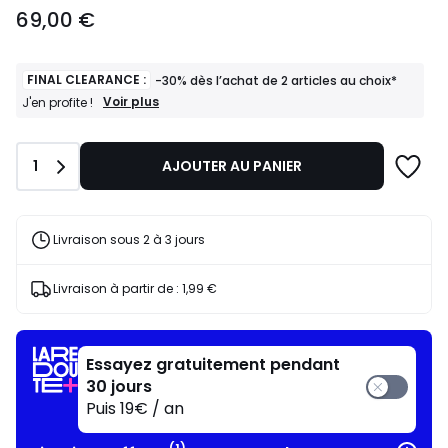
69,00
69,00 €
€.
FINAL CLEARANCE :
-30% dès l’achat de 2 articles au choix*
FINAL
Voir plus
J'en profite !
CLEARANCE
:
-30%
Quantité
1
AJOUTER AU PANIER
dès
l’achat
de
2
articles
Livraison sous 2 à 3 jours
au
choix*
J'en
Livraison à partir de :
1,99 €
profite
!
Essayez gratuitement pendant
30 jours
Puis 19€ / an