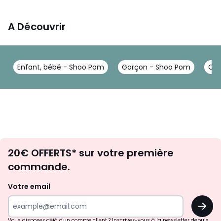
A Découvrir
Enfant, bébé - Shoo Pom
Garçon - Shoo Pom
Cha
Envie
20€ OFFERTS* sur votre première
d'inspirations
commande.
et
de
Votre email
surprises?
OK
!
Vous disposez déjà d'un compte client ? Inscrivez-vous à la newsletter depuis