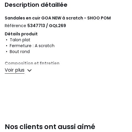
Description détaillée
Sandales en cuir GOA NEW à scratch - SHOO POM
Référence
5347713 / GQL269
Détails produit
• Talon plat
• Fermeture : A scratch
• Bout rond
Composition et Entretien
• Dessus/Tige : 100% cuir
Voir plus
• Doublure : 100% cuir
• Semelle intérieure : 100% cuir
• Semelle extérieure : 100% autres matériaux
Couleurs
Bleu, Gris Vert
Tailles
24, 25, 26, 27, 28, 29, 30, 31, 32, 33, 34
Nos clients ont aussi aimé