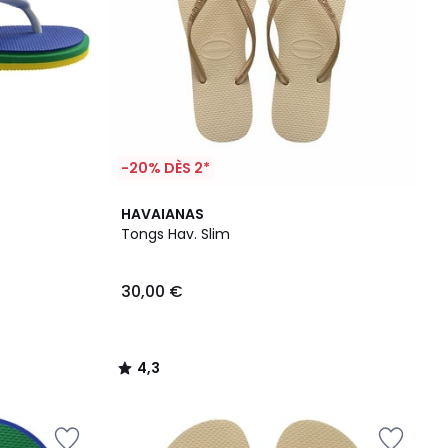
-20% DÈS 2*
4,3
HAVAIANAS
/ 5
Tongs Hav. Slim
30,00 €
4,3
/
5