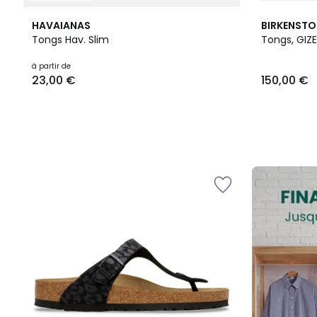
HAVAIANAS
BIRKENST
Tongs Hav. Slim
Tongs, GIZ
Prix
à partir de
23,00 €
150,00 €
à
partir
de
23,00
€.
FINAL
CLEARANCE