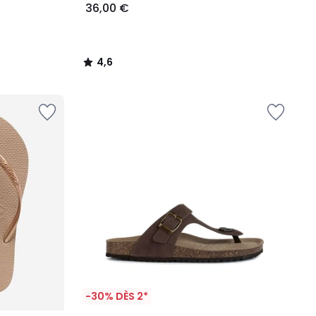
36,00 €
4,6
/
5
-30% DÈS 2*