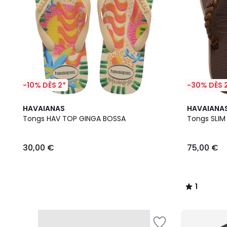
-10% DÈS 2*
-30% DÈS 
1
HAVAIANAS
HAVAIANA
/
Tongs HAV TOP GINGA BOSSA
Tongs SLI
5
30,00 €
75,00 €
1
/
5