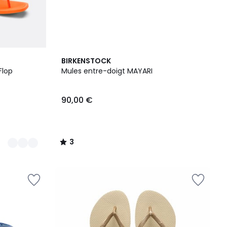
3
BIRKENSTOCK
/
Flop
Mules entre-doigt MAYARI
5
90,00 €
3
/
5