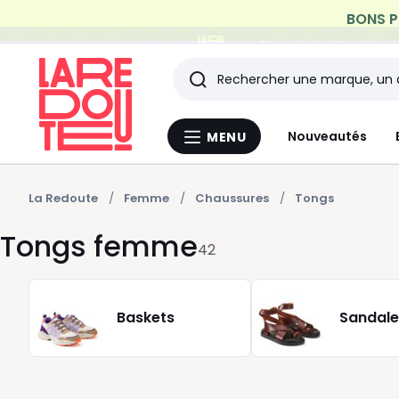
Profitez de la livraiso
Rechercher
Les
Nouveautés
MENU
Menu
derniers
La
Redoute
articles
La Redoute
Femme
Chaussures
Tongs
Tongs femme
consultés
42
Baskets
Sandale