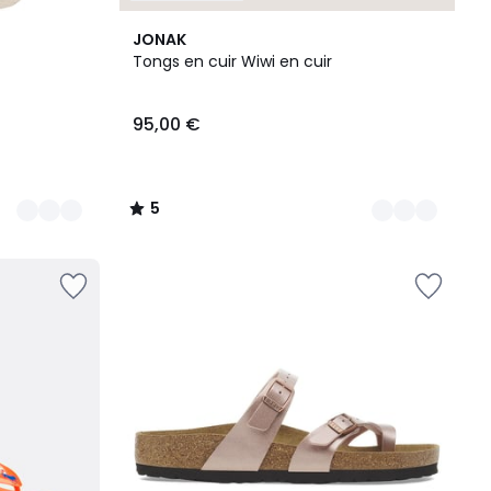
2
5
JONAK
Couleurs
/
Tongs en cuir Wiwi en cuir
5
95,00 €
5
/
5