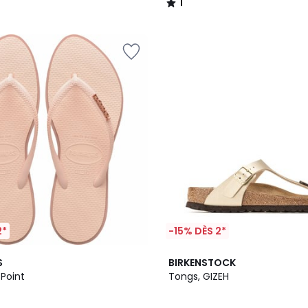
1
/
5
2*
-15% DÈS 2*
5
S
BIRKENSTOCK
/
 Point
Tongs, GIZEH
5