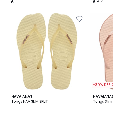
5
4,7
/
/
5
5
-30% DÈS 
3
2
5
HAVAIANAS
HAVAIANA
/
Couleurs
/
Tongs HAV SLIM SPLIT
Tongs Slim
5
5