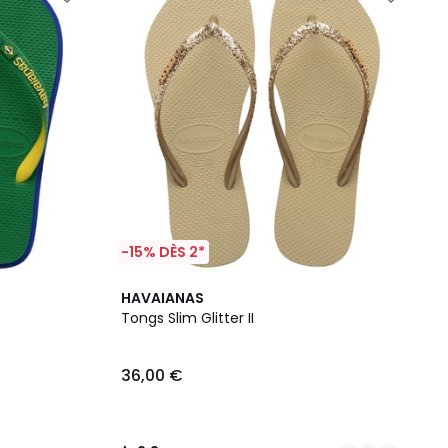
-15% DÈS 2*
2
2,2
HAVAIANAS
Couleurs
/ 5
Tongs Slim Glitter II
36,00 €