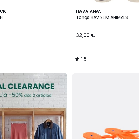
2
1,5
OCK
HAVAIANAS
Couleurs
/
EH
Tongs HAV SLIM ANIMALS
5
32,00 €
1,5
/
5