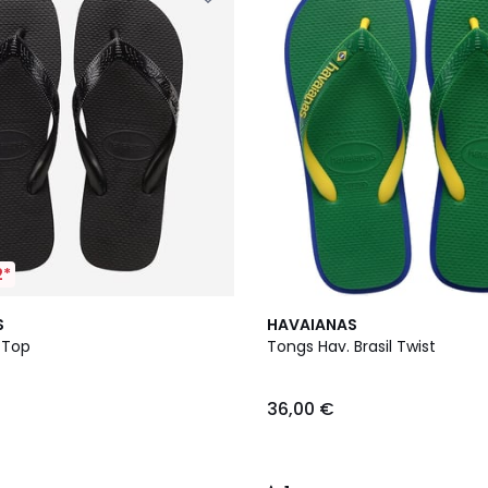
2*
1
S
HAVAIANAS
/
 Top
Tongs Hav. Brasil Twist
5
36,00 €