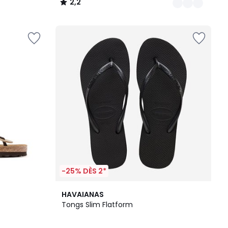
2,2
/
5
-25% DÈS 2*
4,6
HAVAIANAS
/ 5
Tongs Slim Flatform