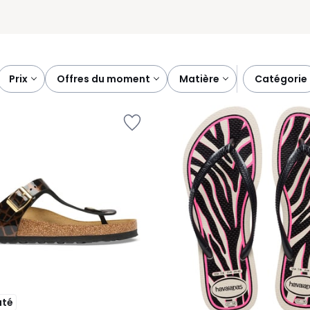
prix
offres du moment
matière
catégorie
uté