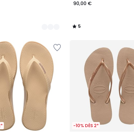
90,00 €
5
/
5
2*
-10% DÈS 2*