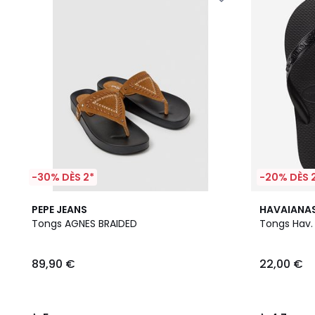
-30% DÈS 2*
-20% DÈS 
5
4,7
PEPE JEANS
HAVAIANA
/
/ 5
Tongs AGNES BRAIDED
Tongs Hav.
5
89,90 €
22,00 €