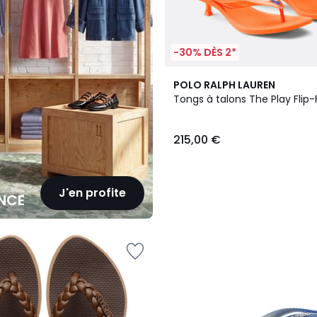
-30% DÈS 2*
2
POLO RALPH LAUREN
Couleurs
Tongs à talons The Play Flip-
215,00 €
J'en profite
NCE