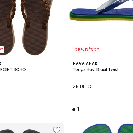
2*
-25% DÈS 2*
1
S
HAVAIANAS
/
M POINT BOHO
Tongs Hav. Brasil Twist
5
36,00 €
1
/
5