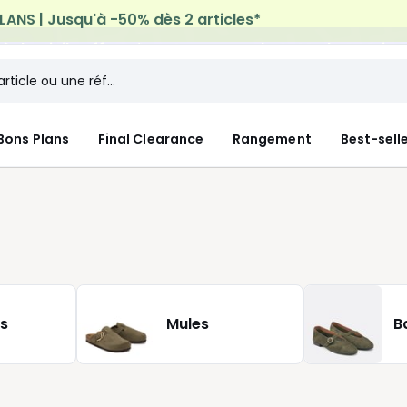
n à domicile offerte*
sur tous vos achats Mode & Maiso
Bons Plans
Final Clearance
Rangement
Best-sell
s
Mules
B