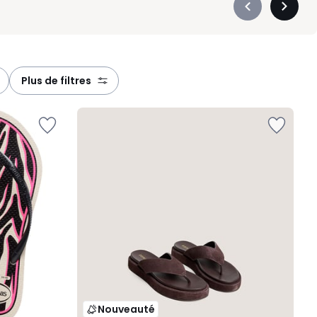
Précédent
Suivan
-
-
défiler
défiler
à
à
gauche
droite
plus de filtres
Nouveauté