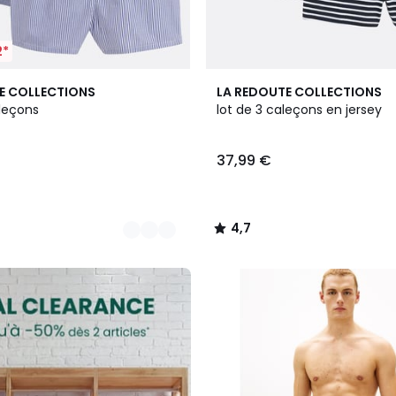
2*
2
4,7
E COLLECTIONS
LA REDOUTE COLLECTIONS
Couleurs
/ 5
aleçons
lot de 3 caleçons en jersey
37,99 €
4,7
/
5