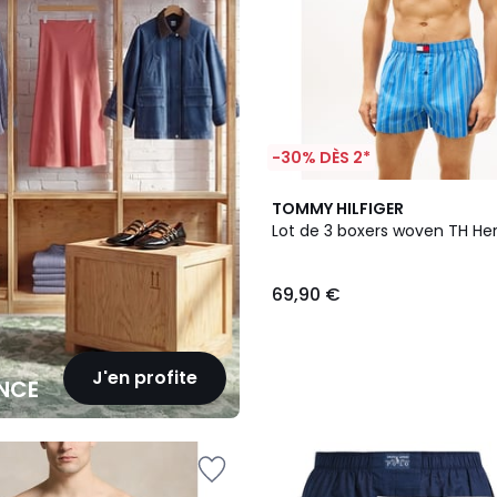
-30% DÈS 2*
2
TOMMY HILFIGER
Couleurs
Lot de 3 boxers woven TH He
69,90 €
J'en profite
NCE