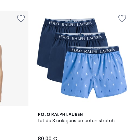
5
5
POLO RALPH LAUREN
/
Lot de 3 caleçons en coton stretch
5
80,00 €