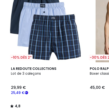
-10% DÈS 2*
-30% DÈS 
4,8
2
LA REDOUTE COLLECTIONS
POLO RALP
/ 5
Couleurs
Lot de 3 caleçons
Boxer clas
29,99 €
45,00 €
25,49 €
4,8
/