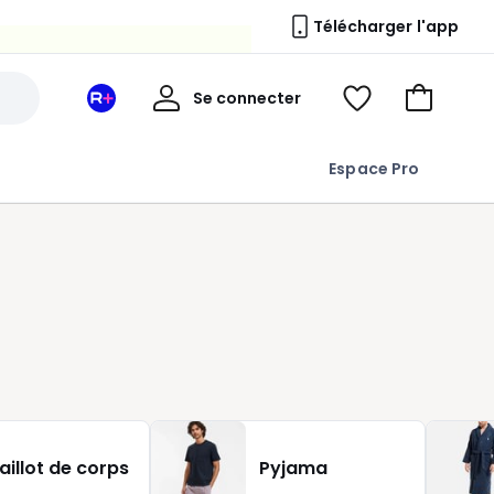
Télécharger l'app
Mon
Se connecter
Mon
Voir
Aller
compte
espace
ma
au
La
wishlist
panier
Espace Pro
Redoute
+
e
aillot de corps
Pyjama