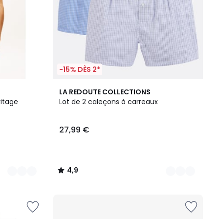
-15% DÈS 2*
2
4,9
LA REDOUTE COLLECTIONS
Couleurs
/ 5
ritage
Lot de 2 caleçons à carreaux
27,99 €
4,9
/
5