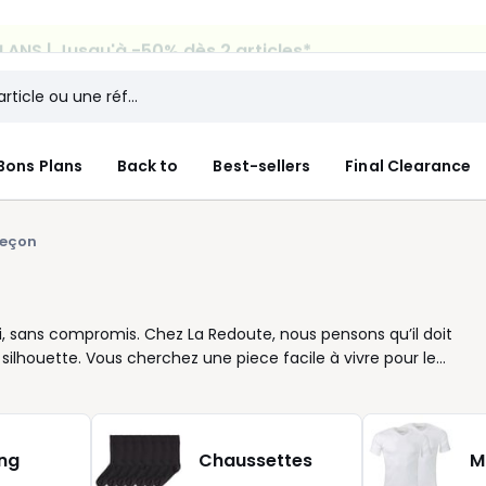
ANS | Jusqu'à -50% dès 2 articles*
Bons Plans
Back to
Best-sellers
Final Clearance
eçon
oi, sans compromis. Chez La Redoute, nous pensons qu’il doit
silhouette. Vous cherchez une piece facile à vivre pour le
commence par une coupe bien pensée et une ceinture agréabl
ur homme déclinés en différentes tailles et coupes, afin que
prime ou multicolore, chaque style a sa place dans votre tiroir.
quand on veut anticiper le quotidien sans y penser. Les matières
ing
Chaussettes
M
ité d’entretien. Des modèles pensés pour durer, s’associer à