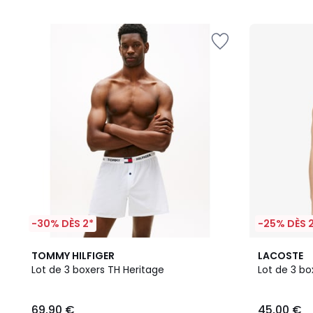
5
-30% DÈS 2*
-25% DÈS 
2
5
TOMMY HILFIGER
LACOSTE
Couleurs
/
Lot de 3 boxers TH Heritage
Lot de 3 bo
5
69,90 €
45,00 €