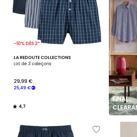
-10% DÈS 2*
4,7
LA REDOUTE COLLECTIONS
/ 5
Lot de 3 caleçons
29,99 €
25,49 €
FINAL
CLEARA
4,7
/
5