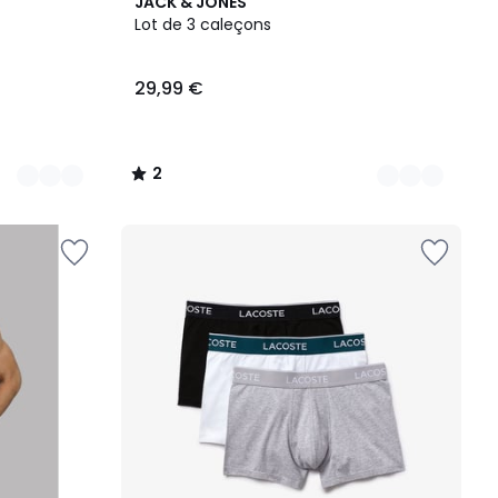
2
2
JACK & JONES
Couleurs
/
Lot de 3 caleçons
5
29,99 €
2
/
5