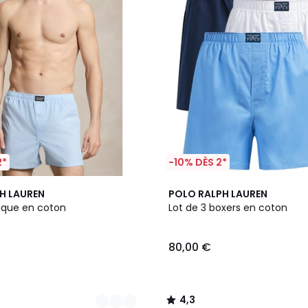
2*
-10% DÈS 2*
4,3
H LAUREN
POLO RALPH LAUREN
/ 5
sique en coton
Lot de 3 boxers en coton
80,00 €
4,3
/