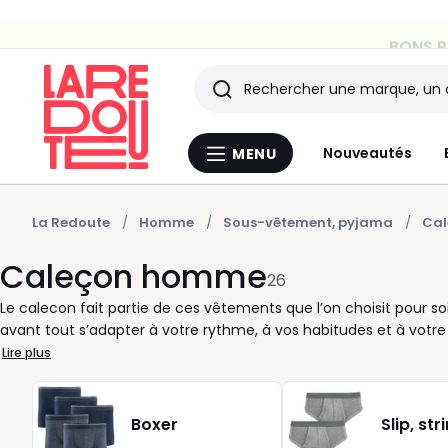
BONS PL
Rechercher
Les
Nouveautés
MENU
Menu
derniers
La
Redoute
articles
La Redoute
Homme
Sous-vêtement, pyjama
Cal
Caleçon homme
consultés
26
Le calecon fait partie de ces vêtements que l’on choisit pour s
avant tout s’adapter à votre rythme, à vos habitudes et à votre 
bureau, les déplacements ou les moments de détente ? Tout 
Lire plus
à porter du matin au soir. Nous vous proposons des calecons po
chacun trouve le modèle qui lui convient vraiment. Uni, raye, im
En lot ou à l’unité, l’achat devient simple et pratique, surtout 
Boxer
Slip, str
comme le coton sont sélectionnées pour leur tenue et leur facil