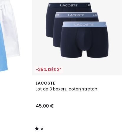
-25% DÈS 2*
5
LACOSTE
/
Lot de 3 boxers, coton stretch
5
45,00 €
5
/