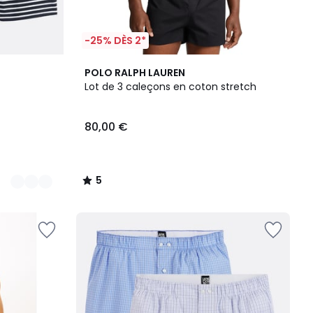
-25% DÈS 2*
5
POLO RALPH LAUREN
/
Lot de 3 caleçons en coton stretch
5
80,00 €
5
/
5