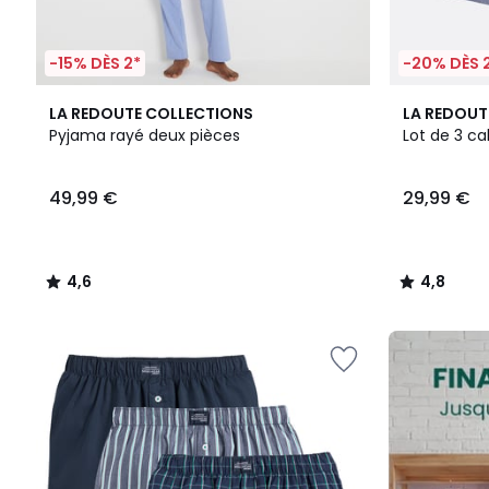
-15% DÈS 2*
-20% DÈS 
4,6
2
4,8
LA REDOUTE COLLECTIONS
LA REDOUT
/ 5
Couleurs
/ 5
Pyjama rayé deux pièces
Lot de 3 c
49,99
49,99 €
29,99 €
€.
4,6
4,8
/
/
5
5
FINAL
CLEARANCE