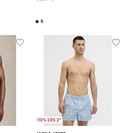
5
/
5
-10% DÈS 2*