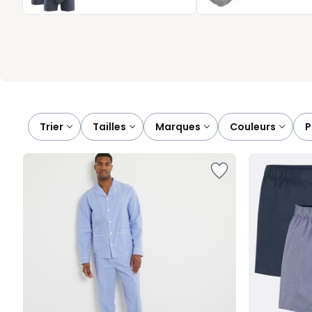
tous vos shorts ou pantalons, et vous accompagner, jour après jou
Trier
tailles
marques
couleurs