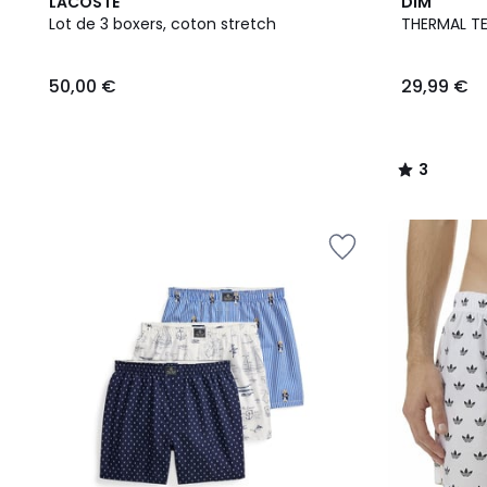
3
LACOSTE
DIM
/
Lot de 3 boxers, coton stretch
THERMAL TE
5
50,00 €
29,99 €
3
/
5