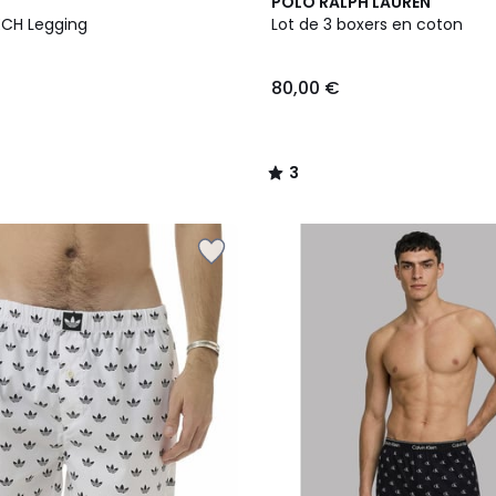
2
3
POLO RALPH LAUREN
Couleurs
/
CH Legging
Lot de 3 boxers en coton
5
80,00 €
3
/
5