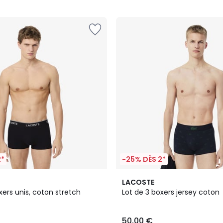
5
2*
-25% DÈS 2*
LACOSTE
xers unis, coton stretch
Lot de 3 boxers jersey coton
50,00 €