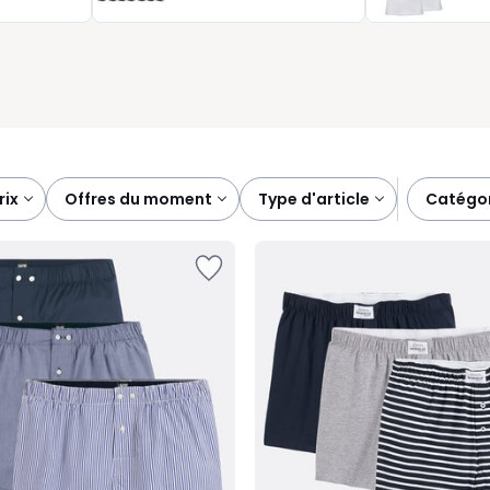
r, avec discrétion et fiabilité.
prix
offres du moment
type d'article
catégo