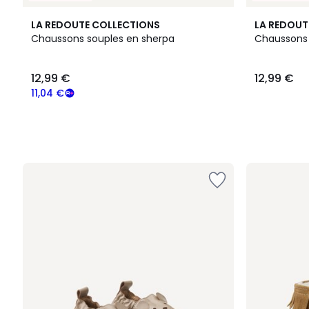
LA REDOUTE COLLECTIONS
LA REDOUT
Chaussons souples en sherpa
Chaussons 
12,99
12,99 €
12,99 €
€
souscrivez
11,04 €
à
notre
programme
pour
payer
à
la
place
11,04
€.