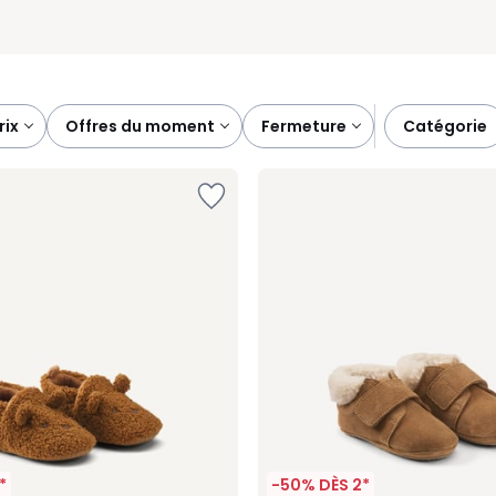
prix
offres du moment
fermeture
catégorie
*
-50% DÈS 2*