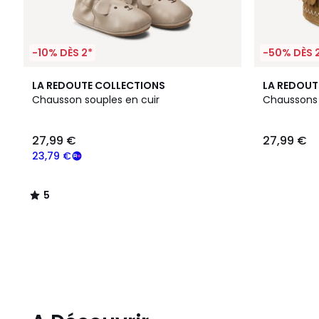
-10% DÈS 2*
-50% DÈS 
5
LA REDOUTE COLLECTIONS
LA REDOUT
/
Chausson souples en cuir
Chaussons 
5
27,99 €
27,99 €
23,79 €
5
/
5