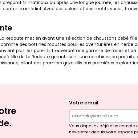
des préparatifs matinaux ou après une longue journée, les chauss
confort immédiat. Avec des coloris et des motifs variés, trouve
ante
 La Redoute met en avant une sélection de chaussons bébé fille o
les comme des bottines robustes pour les aventurières en herbe 
convient plus, les parents trouveront une gamme de tailles et de 
bé fille de La Redoute garantissent une combinaison parfaite de c
sance, allant des premiers gazouillis aux premières explorati
Envie
d'inspirations
et
Votre email
otre
de
surprises?
de.
Vous disposez déjà d'un compte cl
newsletter depuis votre espace p