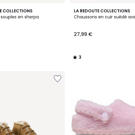
3
E COLLECTIONS
LA REDOUTE COLLECTIONS
/
souples en sherpa
Chaussons en cuir suédé av
5
27,99 €
3
/
5