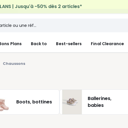
n à domicile offerte*
sur tous vos achats Mode & Maiso
Bons Plans
Back to
Best-sellers
Final Clearance
Chaussons
Ballerines,
Boots, bottines
babies