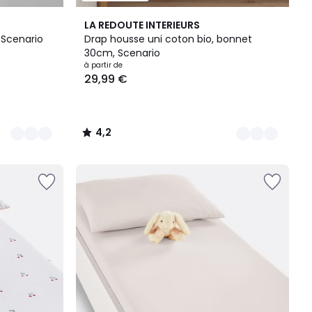
9
4,2
LA REDOUTE INTERIEURS
Couleurs
/ 5
 Scenario
Drap housse uni coton bio, bonnet
30cm, Scenario
à partir de
29,99 €
4,2
/
5