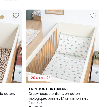
/
5
-20% DÈS 2*
LA REDOUTE INTERIEURS
de coton,
Drap-housse enfant, en coton
biologique, bonnet 17 cm, imprimé
animaux, SAVANE
à partir de