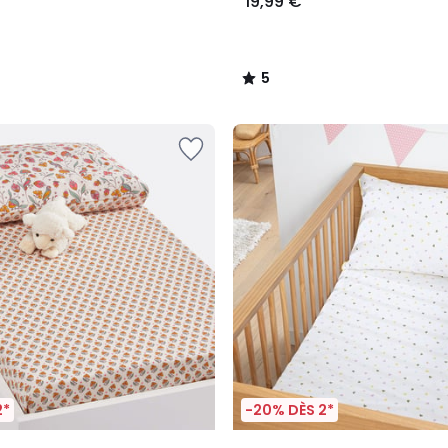
19,99 €
5
/
5
2*
-20% DÈS 2*