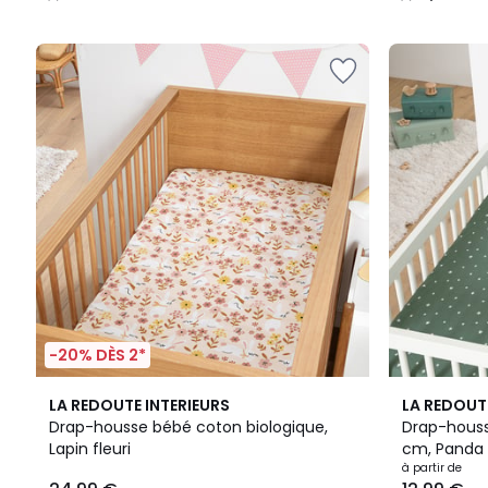
/
/
5
5
-20% DÈS 2*
5
LA REDOUTE INTERIEURS
LA REDOUT
/
Drap-housse bébé coton biologique,
Drap-houss
5
Lapin fleuri
cm, Panda
à partir de