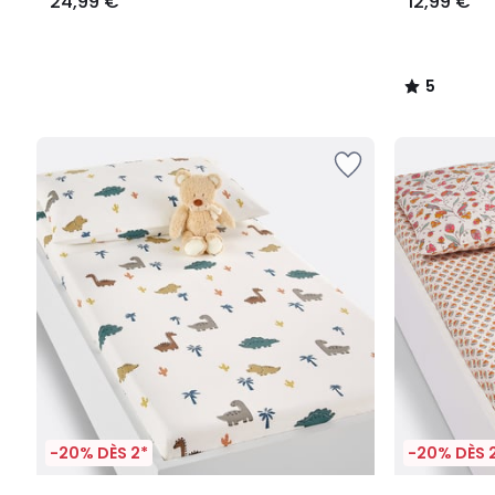
24,99 €
12,99 €
5
/
5
-20% DÈS 2*
-20% DÈS 