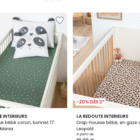
-20% DÈS 2*
5
E INTERIEURS
LA REDOUTE INTERIEURS
/
e bébé coton, bonnet 17
Drap-housse bébé, en gaze 
5
 Mania
Leopold
à partir de