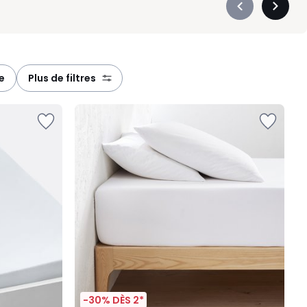
Précédent
Suivan
-
-
défiler
défiler
à
à
gauche
droite
e
plus de filtres
-30% DÈS 2*