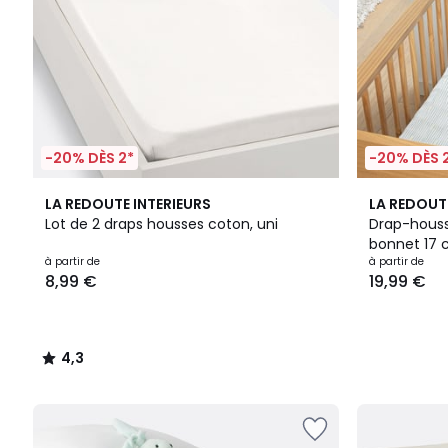
-20% DÈS 2*
-20% DÈS 
4,3
LA REDOUTE INTERIEURS
LA REDOUT
/ 5
Lot de 2 draps housses coton, uni
Drap-houss
bonnet 17 
à partir de
à partir de
8,99 €
19,99 €
4,3
/
5