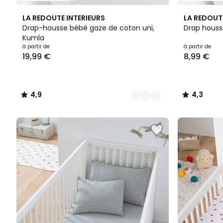
4
4,9
5
4,3
LA REDOUTE INTERIEURS
LA REDOUT
Couleurs
/ 5
Couleurs
/ 5
Drap-housse bébé gaze de coton uni,
Drap houss
Kumla
Prix
à partir de
à partir de
19,99 €
8,99 €
à
partir
de
19,99
4,9
4,3
€.
/
/
5
5