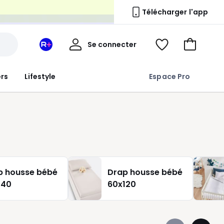
n
Télécharger l'app
Mon
Se connecter
Mon
Voir
Aller
compte
espace
ma
au
La
wishlist
panier
ers
Lifestyle
Espace Pro
Redoute
+
p housse bébé
Drap housse bébé
140
60x120