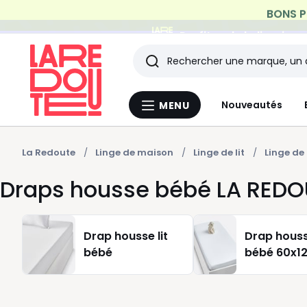
Profitez de la livraiso
Rechercher
Les
Nouveautés
MENU
Menu
derniers
La
Redoute
articles
La Redoute
Linge de maison
Linge de lit
Linge de 
Draps housse bébé LA REDO
consultés
Drap housse lit
Drap housse
bébé
bébé 60x1