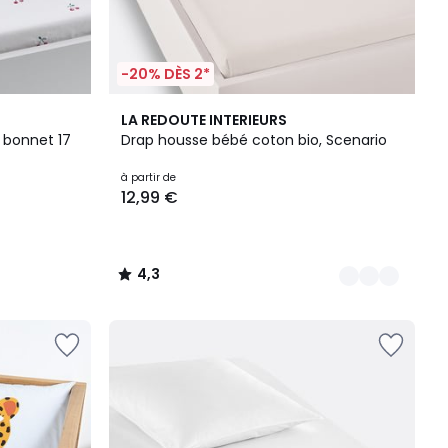
-20% DÈS 2*
4
4,3
LA REDOUTE INTERIEURS
Couleurs
/ 5
 bonnet 17
Drap housse bébé coton bio, Scenario
à partir de
12,99 €
4,3
/
5