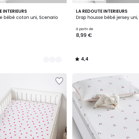
5
4,4
E INTERIEURS
LA REDOUTE INTERIEURS
Couleurs
/ 5
e bébé coton uni, Scenario
Drap housse bébé jersey uni,
à partir de
8,99 €
4,4
/
5