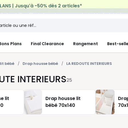
n à domicile offerte*
sur tous vos achats Mode & Maiso
Bons Plans
Final Clearance
Rangement
Best-sell
lit bébé
Drap housse bébé
LA REDOUTE INTERIEURS
UTE INTERIEURS
25
 lit
Drap housse lit
Dra
20
bébé 70x140
70x