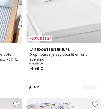
-20% DÈS 2*
8
4,2
LA REDOUTE INTERIEURS
Couleurs
/ 5
e coton,
Drap housse jersey pour lit enfant,
ux, PETITE
Scenario
à partir de
14,99 €
4,2
/
5