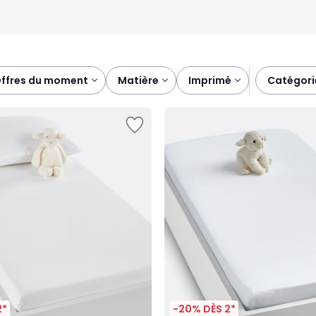
offres du moment
matière
imprimé
catégori
2*
-20% DÈS 2*