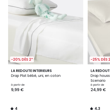
-20% DÈS 2*
-25% DÈS 
4
5
4,3
LA REDOUTE INTERIEURS
LA REDOUT
/
Couleurs
/ 5
Drap Plat bébé, uni, en coton
Drap houss
5
Scenario
à partir de
à partir de
9,99 €
24,99 €
4
4,3