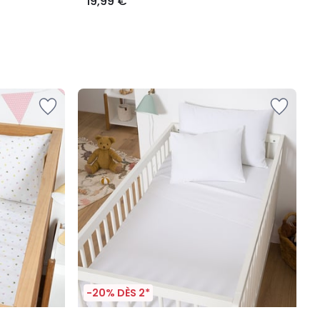
19,99 €
-20% DÈS 2*