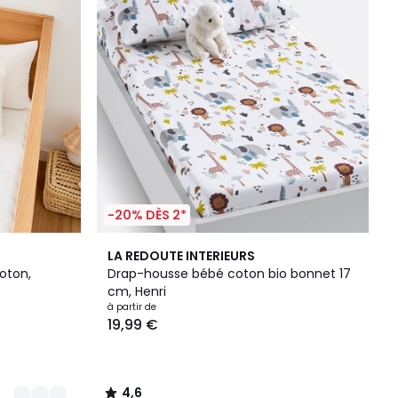
-20% DÈS 2*
4,6
LA REDOUTE INTERIEURS
/ 5
oton,
Drap-housse bébé coton bio bonnet 17
cm, Henri
à partir de
19,99 €
4,6