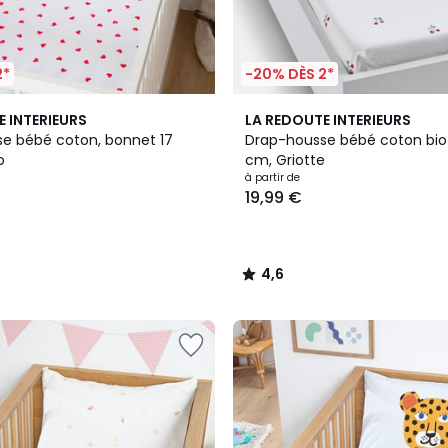
2*
-20% DÈS 2*
4,6
E INTERIEURS
LA REDOUTE INTERIEURS
/ 5
e bébé coton, bonnet 17
Drap-housse bébé coton bio
o
cm, Griotte
à partir de
19,99 €
4,6
/
5