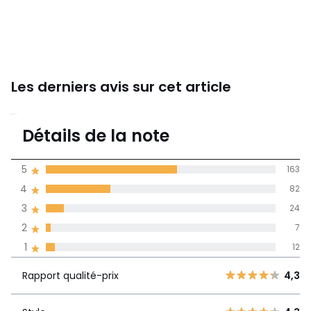
Les derniers avis sur cet article
4,3
Détails de la note
288 avis
de moyenne
5
163
obtenue sur
4
82
l'ensemble des
pays
3
24
2
7
Avis 100% certifiés,
1
12
La Redoute s'engage
Rapport
5
163
4,3
Rapport qualité-prix
4,3
qualité-prix
4
82
3
24