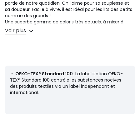
partie de notre quotidien. On l'aime pour sa souplesse et
sa douceur. Facile à vivre, il est idéal pour les lits des petits
comme des grands !
Une superbe gamme de coloris très actuels, à mixer à
volonté avec les taies, housses de couette, draps housses
Voir plus
et draps SCENARIO et les imprimés de la collection.
Description
• 100% coton
• 57 fils/cm²
• Bonnet hauteur 12 cm pour les tailles 40x80 cm
• Bonnet hauteur 17 cm pour les tailles 60x120 cm et
•
OEKO-TEX® Standard 100.
La labellisation OEKO-
70x140 cm
TEX® Standard 100 contrôle les substances nocives
• Bonnet hauteur 25 cm pour les tailles 90x140 cm
des produits textiles via un label indépendant et
international.
Entretien
• Température de lavage 60°
• En lavant votre linge à 40° au lieu de 60°, vous limitez la
consommation d'énergie
Dimensions
• 40 x 80 cm : berceau