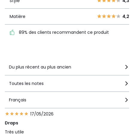
Style
4,3
Style
4,3
2
7
1
12
Matière
4,2
Matière
4,2
89% des clients
89% des clients recommandent ce produit
recommandent ce produit
Voir le détail de la note
Du plus récent au plus ancien
Toutes les notes
Français
17/05/2026
Draps
Très utile