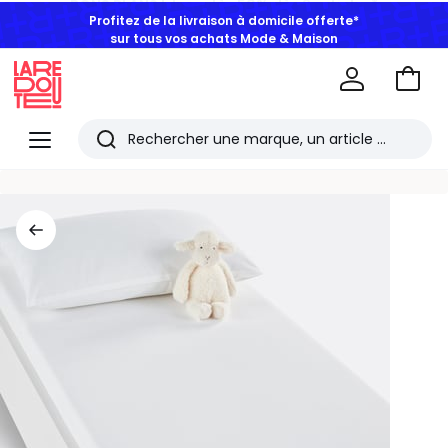
Profitez de la livraison à domicile offerte*
sur tous vos achats Mode & Maison
Aller
au
La
panie
Redoute
Menu
Rechercher
Les
derniers
articles
consultés