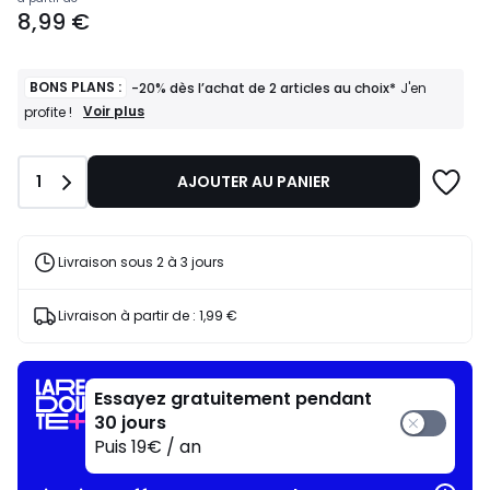
Prix
8,99 €
à
partir
de
8,99
BONS PLANS :
-20% dès l’achat de 2 articles au choix*
J'en
€.
BONS
Voir plus
profite !
PLANS
:
-20%
Quantité
1
AJOUTER AU PANIER
dès
l’achat
de
2
articles
Livraison sous 2 à 3 jours
au
choix*
J'en
Livraison à partir de :
1,99 €
profite
!
Essayez gratuitement pendant
30 jours
Puis 19€ / an